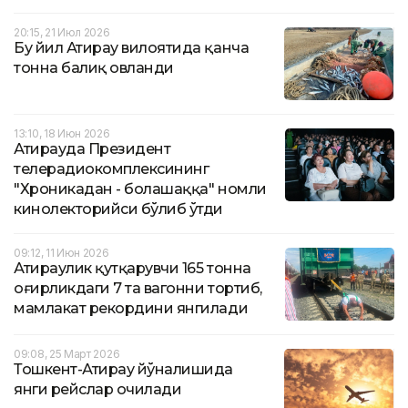
20:15, 21 Июл 2026
Бу йил Атирау вилоятида қанча
тонна балиқ овланди
13:10, 18 Июн 2026
Атирауда Президент
телерадиокомплексининг
"Хроникадан - болашаққа" номли
кинолекторийси бўлиб ўтди
09:12, 11 Июн 2026
Атираулик қутқарувчи 165 тонна
оғирликдаги 7 та вагонни тортиб,
мамлакат рекордини янгилади
09:08, 25 Март 2026
Тошкент-Атирау йўналишида
янги рейслар очилади