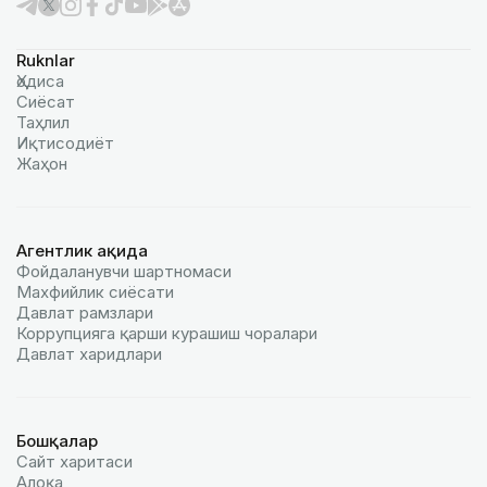
Ruknlar
Ҳодиса
Сиёсат
Таҳлил
Иқтисодиёт
Жаҳон
Агентлик ҳақида
Фойдаланувчи шартномаси
Махфийлик сиёсати
Давлат рамзлари
Коррупцияга қарши курашиш чоралари
Давлат харидлари
Бошқалар
Сайт харитаси
Алоқа