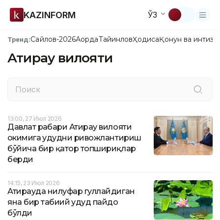
KAZINFORM
ЎЗ
Сайлов-2026
Ақорда
Тайинлов
Ҳодиса
Қонун ва интизо
Тренд:
Атирау вилояти
13:00, 27 Июл 2026
Давлат раҳбари Атирау вилояти
ҳокимига ҳудудни ривожлантириш
бўйича бир қатор топшириқлар
берди
14:15, 23 Июл 2026
Атирауда нилуфар гуллайдиган
яна бир табиий ҳудуд пайдо
бўлди