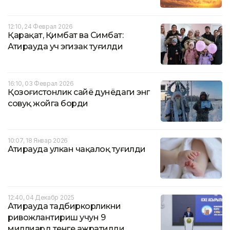
12:10, 24 Феврал 2026
Қарақат, Қимбат ва Симбат:
Атирауда уч эгизак туғилди
16:10, 03 Феврал 2026
Қозоғистонлик сайёҳ дунёдаги энг
совуқ жойга борди
10:07, 18 Январ 2026
Атирауда улкан чақалоқ туғилди
12:40, 04 Декабр 2025
Атирауда тадбиркорликни
ривожлантириш учун 9
миллиард тенге ажратилди