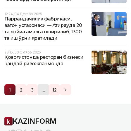
12:24, 04 Декабр 2025
Паррандачилик фабрикаси,
вагон устахонаси — Атирауда 20
та лойиҳа амалга оширилиб, 1300
та иш ўрни яратилади
20:15, 30 Октябр 2025
Қозоғистонда ресторан бизнеси
қандай ривожланмоқда
…
1
2
3
12
KAZINFORM