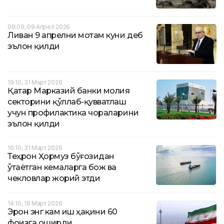
09:09, 09 Апрел 2026
Ливан 9 апрелни мотам куни деб
эълон қилди
19:10, 31 Март 2026
Қатар Марказий банки молия
секторини қўллаб-қувватлаш
учун профилактика чораларини
эълон қилди
16:10, 31 Март 2026
Теҳрон Ҳормуз бўғозидан
ўтаётган кемаларга бож ва
чекловлар жорий этди
14:10, 18 Март 2026
Эрон энг кам иш ҳақини 60
фоизга оширди