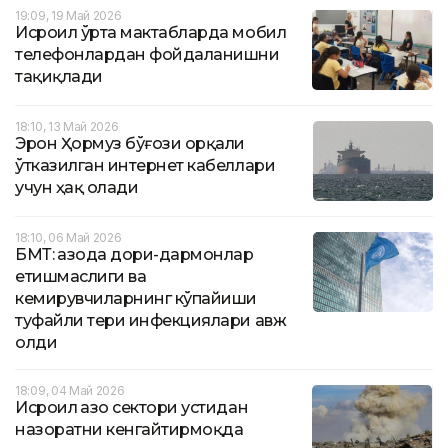
19:09, 19 Май 2026
Исроил ўрта мактабларда мобил
телефонлардан фойдаланишни
тақиқлади
18:10, 13 Май 2026
Эрон Ҳормуз бўғози орқали
ўтказилган интернет кабеллари
учун ҳақ олади
18:10, 06 Май 2026
БМТ: Ғазода дори-дармонлар
етишмаслиги ва
кемирувчиларнинг кўпайиши
туфайли тери инфекциялари авж
олди
18:09, 04 Май 2026
Исроил Ғазо сектори устидан
назоратни кенгайтирмоқда