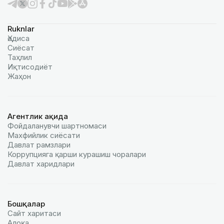
Ruknlar
Ҳодиса
Сиёсат
Таҳлил
Иқтисодиёт
Жаҳон
Агентлик ҳақида
Фойдаланувчи шартномаси
Махфийлик сиёсати
Давлат рамзлари
Коррупцияга қарши курашиш чоралари
Давлат харидлари
Бошқалар
Сайт харитаси
Алоқа