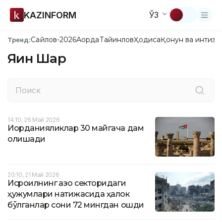
KAZINFORM
ЎЗ
Сайлов-2026
Ақорда
Тайинлов
Ҳодиса
Қонун ва интизо
Тренд:
Яқин Шарқ
14:10, 26 Май 2026
Иорданияликлар 30 майгача дам
олишади
20:10, 21 Май 2026
Исроилнинг Ғазо секторидаги
ҳужумлари натижасида ҳалок
бўлганлар сони 72 мингдан ошди