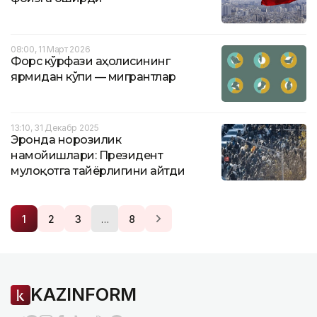
08:00, 11 Март 2026
Форс кўрфази аҳолисининг
ярмидан кўпи — мигрантлар
13:10, 31 Декабр 2025
Эронда норозилик
намойишлари: Президент
мулоқотга тайёрлигини айтди
…
1
2
3
8
KAZINFORM