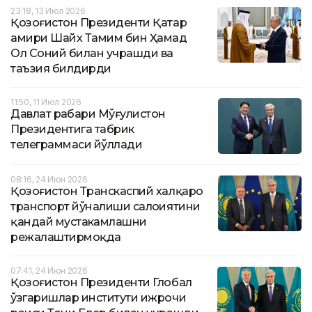
23:18, 13 Июл 2026
Қозоғистон Президенти Қатар
амири Шайх Тамим бин Ҳамад
Ол Соний билан учрашди ва
таъзия билдирди
11:50, 11 Июл 2026
Давлат раҳбари Мўғулистон
Президентига табрик
телеграммаси йўллади
08:16, 24 Июн 2026
Қозоғистон Транскаспий халқаро
транспорт йўналиши салоҳиятини
қандай мустаҳкамлашни
режалаштирмоқда
07:41, 24 Июн 2026
Қозоғистон Президенти Глобал
ўзгаришлар институти ижрочи