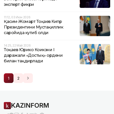
эксперт фикри
11:12, 03 Июн 2026
Қасим-Жомарт Тоқаев Кипр
Президентини Мустақиллик
саройида кутиб олди
14:25, 22 Май 2026
Тоқаев Юрико Коикэни I
даражали «Достық» ордени
билан тақдирлади
1
2
KAZINFORM