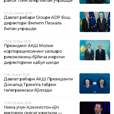
раиси Тони Блер билан учрашди
07:24, 24 Июн 2026
Давлат раҳбари Groupe ADP бош
директори Филипп Паскаль
билан учрашди
13:49, 15 Июн 2026
Президент АҚШ Молия
корпорациясининг халқаро
ривожланиш бўйича ижрочи
директорини қабул қилди
11:15, 14 Июн 2026
Давлат раҳбари АҚШ Президенти
Дональд Трампга табрик
телеграммаси йўллади
11:34, 06 Июн 2026
Нима учун Қозоғистон кўп
векторли сиёсат юритади —