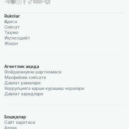
Ruknlar
Ҳодиса
Сиёсат
Таҳлил
Иқтисодиёт
Жаҳон
Агентлик ҳақида
Фойдаланувчи шартномаси
Махфийлик сиёсати
Давлат рамзлари
Коррупцияга қарши курашиш чоралари
Давлат харидлари
Бошқалар
Сайт харитаси
Алоқа