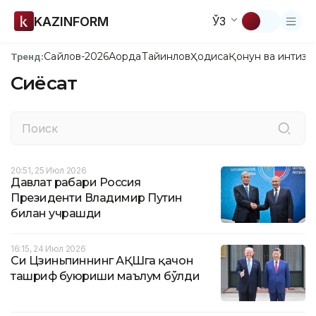
KAZINFORM
ЎЗ
Сайлов-2026
Ақорда
Тайинлов
Ҳодиса
Қонун ва интизо
Тренд:
Сиёсат
20:51, 25 Июл 2026
Давлат раҳбари Россия
Президенти Владимир Путин
билан учрашди
16:15, 24 Июл 2026
Си Цзиньпиннинг АҚШга қачон
ташриф буюриши маълум бўлди