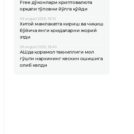
Free дўконлари криптовалюта
орқали тўловни йўлга қўйди
06 avgust 2026, 19:10
Хитой мамлакатга кириш ва чиқиш
бўйича янги қоидаларни жорий
этди
06 avgust 2026, 18:40
АҚШда қорамол тақчиллиги мол
гўшти нархининг кескин ошишига
олиб келди