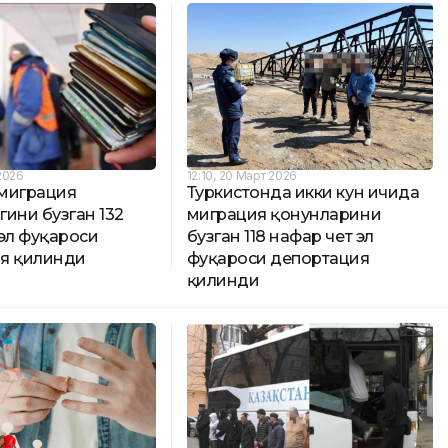
2026
12:10, 20 Март 2026
миграция
Туркистонда икки кун ичида
ини бузган 132
миграция қонунларини
эл фуқароси
бузган 118 нафар чет эл
я қилинди
фуқароси депортация
қилинди