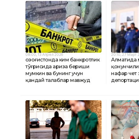
08:00, 13 Апрел 2026
20:10, 27 Март 
Қозоғистонда ким банкротлик
Алматида 
тўғрисида ариза бериши
қонунчилиг
мумкин ва бунинг учун
нафар чет 
қандай талаблар мавжуд
депортаци