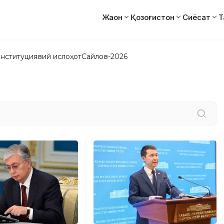
Жаҳон
Қозоғистон
Сиёсат
Т
нституциявий ислоҳот
Сайлов-2026