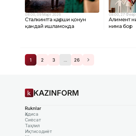
08:00, 09 Март 2026
08:00, 27 Февр
Сталкингга қарши қонун
Алимент н
қандай ишламоқда
нима бор
…
1
2
3
26
KAZINFORM
Ruknlar
Ҳодиса
Сиёсат
Таҳлил
Иқтисодиёт