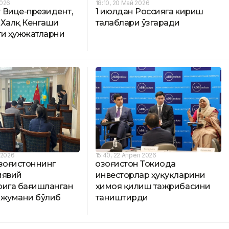
2026
18:10, 20 Май 2026
 Вице-президент,
1 июлдан Россияга кириш
а Халқ Кенгаши
талаблари ўзгаради
ги ҳужжатларни
 2026
15:40, 22 Апрел 2026
озоғистоннинг
Қозоғистон Токиода
иявий
инвесторлар ҳуқуқларини
рига бағишланган
ҳимоя қилиш тажрибасини
нжумани бўлиб
таништирди