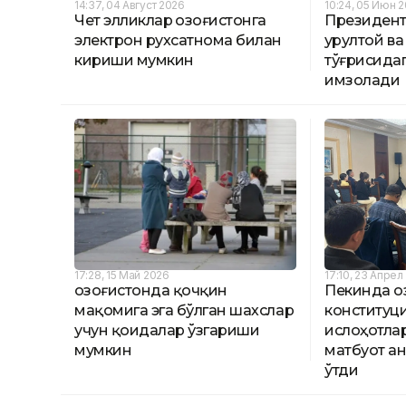
14:37, 04 Август 2026
10:24, 05 Июн 
Чет элликлар Қозоғистонга
Президент
электрон рухсатнома билан
Қурултой в
кириши мумкин
тўғрисида
имзолади
17:28, 15 Май 2026
17:10, 23 Апрел
Қозоғистонда қочқин
Пекинда Қ
мақомига эга бўлган шахслар
конституц
учун қоидалар ўзгариши
ислоҳотла
мумкин
матбуот а
ўтди