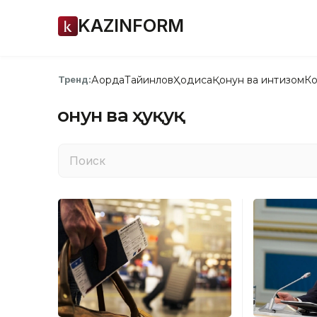
KAZINFORM
Ақорда
Тайинлов
Ҳодиса
Қонун ва интизом
Ко
Тренд:
Қонун ва ҳуқуқ