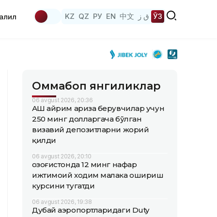
KZ
QZ
РУ
EN
中文
ق ز
ЎЗ
аҳлил
Оммабоп янгиликлар
06 avgust 2026, 20:36
АҚШ айрим ариза берувчилар учун
250 минг долларгача бўлган
визавий депозитларни жорий
қилди
06 avgust 2026, 20:10
Қозоғистонда 12 минг нафар
ижтимоий ходим малака ошириш
курсини тугатди
06 avgust 2026, 19:38
Дубай аэропортларидаги Duty