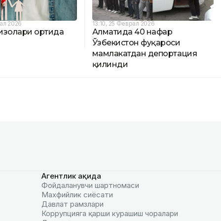
ал 2026
13:10, 25 Феврал 2026
изолари ортида
Алматида 40 нафар
Ўзбекистон фуқароси
мамлакатдан депортация
қилинди
Агентлик ҳақида
Фойдаланувчи шартномаси
Махфийлик сиёсати
Давлат рамзлари
Коррупцияга қарши курашиш чоралари