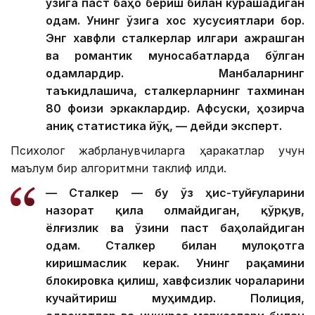
ўзига паст баҳо бериш билан курашадиган
одам. Унинг ўзига хос хусусиятлари бор.
Энг хавфли сталкерлар илгари ажрашган
ва романтик муносабатларда бўлган
одамлардир. Манбаларнинг
таъкидлашича, сталкерларнинг тахминан
80 фоизи эркаклардир. Афсуски, ҳозирча
аниқ статистика йўқ, — дейди эксперт.
Психолог жабрланувчиларга ҳаракатлар учун
маълум бир алгоритмни таклиф қилди.
— Сталкер — бу ўз ҳис-туйғуларини
назорат қила олмайдиган, қўрқув,
ёлғизлик ва ўзини паст баҳолайдиган
одам. Сталкер билан мулоқотга
киришмаслик керак. Унинг рақамини
блокировка қилиш, хавфсизлик чораларини
кучайтириш муҳимдир. Полиция,