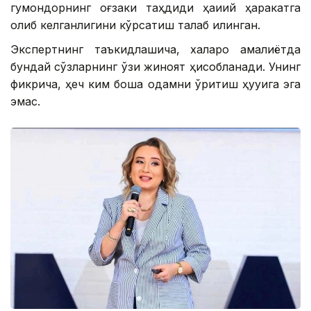
гумондорнинг оғзаки таҳдиди ҳақиқий ҳаракатга
олиб келганлигини кўрсатиш талаб қилинган.
Экспертнинг таъкидлашича, халқаро амалиётда
бундай сўзларнинг ўзи жиноят ҳисобланади. Унинг
фикрича, ҳеч ким бошқа одамни қўрқитиш ҳуқуқига эга
эмас.