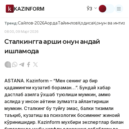
KAZINFORM
ЎЗ
Сайлов-2026
Ақорда
Тайинлов
Ҳодиса
Қонун ва интизо
Тренд:
08:00, 09 Март 2026
Сталкингга қарши қонун қандай
ишламоқда
ASTANА. Кazinform – “Мен сенинг ҳар бир
қадамингни кузатиб бораман…”. Бундай хабар
дастлаб ҳазилга ўхшаб туюлиши мумкин, аммо
аслида у инсон ҳаётини зулматга айлантириши
мумкин. Сталкинг бу туйғу эмас, балки тизимли
таъқиб, кузатиш ва ​​психологик босимнинг жиноий
кўринишидир. Кazinform мухбири экспертлар билан