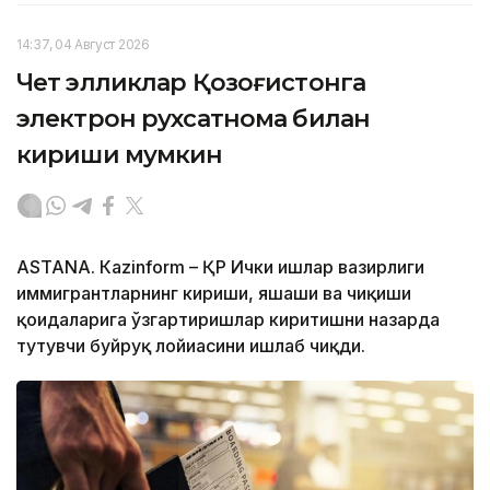
14:37, 04 Август 2026
Чет элликлар Қозоғистонга
электрон рухсатнома билан
кириши мумкин
ASTANА. Кazinform – ҚР Ички ишлар вазирлиги
иммигрантларнинг кириши, яшаши ва чиқиши
қоидаларига ўзгартиришлар киритишни назарда
тутувчи буйруқ лойиҳасини ишлаб чиқди.