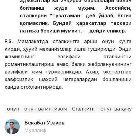
адвокатлар ва инқироз марказлари билан
боғланиш жуда муҳим. Асосийси,
сталкерни "тузатаман" деб ўйлаб, ёлғиз
қолмаслик. Бундай ҳаракатлар тескари
натижа бериши мумкин, — дейди спикер.
P.S.
Мамлакатда сталкингга қарши қонун кучга
кирди, ҳуқуқий механизмлар ишга туширилди. Энди
жамиятнинг вазифаси сталкингни
романтиклаштириш эмас, балки жабрланувчининг
вазифаси жим турмасликдир. Ахир, экспертлар
хавфсизлик шахсий чегаралардан бошланиши
ҳақида огоҳлантирмоқда.
Қонун
Қонун ва интизом
Сталкинг
Қонун ва ҳуқуқ
Бекабат Узаков
Муаллиф