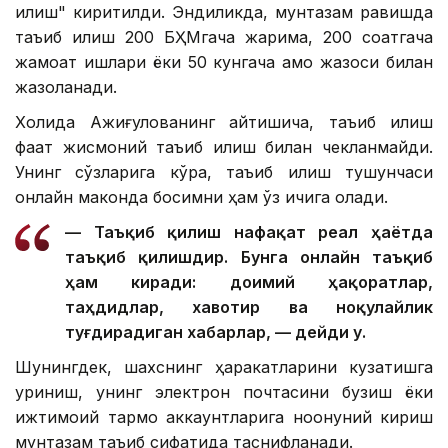
қилиш" киритилди. Эндиликда, мунтазам равишда
таъқиб қилиш 200 БҲМгача жарима, 200 соатгача
жамоат ишлари ёки 50 кунгача қамоқ жазоси билан
жазоланади.
Холида Ажиғулованинг айтишича, таъқиб қилиш
фақат жисмоний таъқиб қилиш билан чекланмайди.
Унинг сўзларига кўра, таъқиб қилиш тушунчаси
онлайн маконда босимни ҳам ўз ичига олади.
— Таъқиб қилиш нафақат реал ҳаётда
таъқиб қилишдир. Бунга онлайн таъқиб
ҳам киради: доимий ҳақоратлар,
таҳдидлар, хавотир ва ноқулайлик
туғдирадиган хабарлар, — дейди у.
Шунингдек, шахснинг ҳаракатларини кузатишга
уриниш, унинг электрон почтасини бузиш ёки
ижтимоий тармоқ аккаунтларига ноқонуний кириш
мунтазам таъқиб сифатида таснифланади.