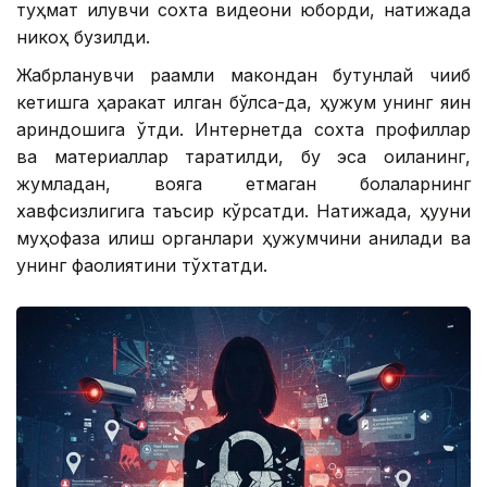
туҳмат қилувчи сохта видеони юборди, натижада
никоҳ бузилди.
Жабрланувчи рақамли макондан бутунлай чиқиб
кетишга ҳаракат қилган бўлса-да, ҳужум унинг яқин
қариндошига ўтди. Интернетда сохта профиллар
ва материаллар тарқатилди, бу эса оиланинг,
жумладан, вояга етмаган болаларнинг
хавфсизлигига таъсир кўрсатди. Натижада, ҳуқуқни
муҳофаза қилиш органлари ҳужумчини аниқлади ва
унинг фаолиятини тўхтатди.