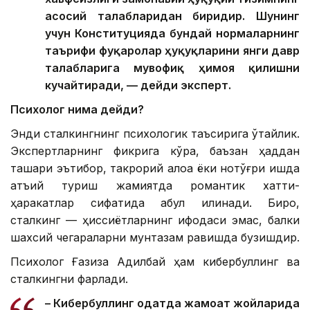
асосий талабларидан биридир. Шунинг
учун Конституцияда бундай нормаларнинг
таърифи фуқаролар ҳуқуқларини янги давр
талабларига мувофиқ ҳимоя қилишни
кучайтиради, — дейди эксперт.
Психолог нима дейди?
Энди сталкингнинг психологик таъсирига ўтайлик.
Экспертларнинг фикрига кўра, баъзан ҳаддан
ташқари эътибор, такрорий алоқа ёки нотўғри ишда
қатъий туриш жамиятда романтик хатти-
ҳаракатлар сифатида қабул қилинади. Бироқ,
сталкинг — ҳиссиётларнинг ифодаси эмас, балки
шахсий чегараларни мунтазам равишда бузишдир.
Психолог Ғазиза Адилбай ҳам кибербуллинг ва
сталкингни фарқлади.
– Кибербуллинг одатда жамоат жойларида