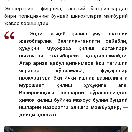
Экспертнинг фикрича, асосий ўзгаришлардан
бири полициянинг бундай шикоятларга мажбурий
жавоб беришидир.
— Энди таъқиб қилиш учун шахсий
жавобгарлик белгиланганлиги сабабли,
ҳуқуқни муҳофаза қилиш органлари
шикоятни эътиборсиз қолдиролмайди.
Агар ариза қабул қилинмаса ёки тегишли
чоралар кўрилмаса, фуқаролар
прокуратура ёки Ички ишлар вазирлигига
мурожаат қилиш ҳуқуқига эга.
Вазирликдаги аёлларни зўравонликдан
ҳимоя қилиш бўйича махсус бўлим бундай
ишларни назоратга олишга мажбурдир, —
дейди адвокат.