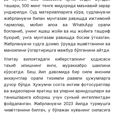
ташқари, 500 минг тенге миқдорида маънавий зарар
ундирилди. Суд материалларига кўра, судланувчи
жабрланувчи билан мунтазам равишда ижтимоий
тармоқлар, мобил алоқа ва WhatsApp орқали
боғланиб, унинг яшаш жойи ва иш жойига ташриф
буюриб, унга мунтазам равишда босим ўтказган.
Жабрланувчи судга доимо қўрқувда яшаётганини ва
манзилини ўзгартиришга мажбур бўлганини айтди.
Улитау вилоятидаги киберсталкинг ҳодисаси
таъқиб қилишнинг янги, мураккаброқ шаклини
кўрсатди. Беш йил давомида бир оила аноним
аккаунтлар орқали тизимли рақамли ҳужумларга
дучор бўлди. Ҳужумчи сохта интим фотосуратлар
ва видеоларни яратиш ва уларни қариндошлари ва
танишларига юбориш учун сунъий интеллектдан
фойдаланган. Жабрланувчи 2023 йилда турмушга
чиқаётганини билгач, у бўлажак куёвнинг оиласига