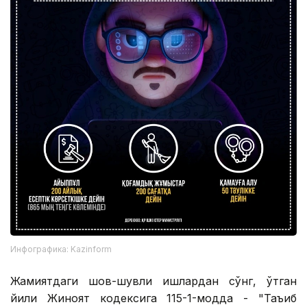
Инфографика: Kazinform
Жамиятдаги шов-шувли ишлардан сўнг, ўтган
йили Жиноят кодексига 115-1-модда - "Таъқиб