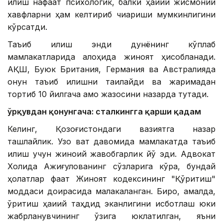
қилиш нафақат психологик, балки ҳақиқий жисмоний
хавфларни ҳам келтириб чиқариши мумкинлигини
кўрсатди.
Таъқиб қилиш энди дунёнинг кўплаб
мамлакатларида алоҳида жиноят ҳисобланади.
АҚШ, Буюк Британия, Германия ва Австралияда
қонун таъқиб қилишни тақиқлайди ва жаримадан
тортиб 10 йилгача қамоқ жазосини назарда тутади.
Қўрқувдан қонунгача: сталкингга қарши қадам
Келинг, Қозоғистондаги вазиятга назар
ташлайлик. Узоқ вақт давомида мамлакатда таъқиб
қилиш учун жиноий жавобгарлик йўқ эди. Адвокат
Холида Ажиғулованинг сўзларига кўра, бундай
ҳолатлар фақат Жиноят кодексининг "Қўрқитиш"
моддаси доирасида малакаланган. Бироқ, амалда,
қўрқитиш ҳақиқий таҳдид эканлигини исботлаш юки
жабрланувчининг ўзига юклатилган, яъни