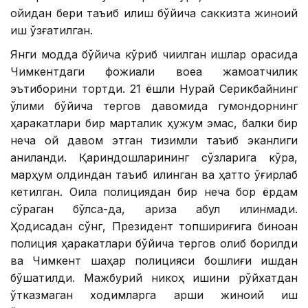
ойидан бери таъқиб қилиш бўйича саккизта жиноий
иш қўзғатилган.
Янги модда бўйича кўриб чиқилган ишлар орасида
Чимкентдаги фожиали воқеа жамоатчилик
эътиборини тортди. 21 ёшли Нурай Серикбайнинг
ўлими бўйича тергов давомида гумондорнинг
ҳаракатлари бир марталик ҳужум эмас, балки бир
неча ой давом этган тизимли таъқиб эканлиги
аниқланди. Қариндошларининг сўзларига кўра,
марҳум олдиндан таъқиб қилинган ва ҳатто ўғирлаб
кетилган. Оила полициядан бир неча бор ёрдам
сўраган бўлса-да, ариза қабул қилинмади.
Ҳодисадан сўнг, Президент топшириғига биноан
полиция ҳаракатлари бўйича тергов олиб борилди
ва Чимкент шаҳар полицияси бошлиғи ишдан
бўшатилди. Мажбурий никоҳ ишини рўйхатдан
ўтказмаган ходимларга қарши жиноий иш