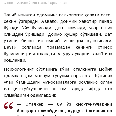
Фото: Ғ. Адилбайнинг шахсий архивидан
Таъқиб қилинган одамнинг психологик ҳолати аста-
секин ўзгаради. Аввало, доимий хавотир пайдо
бўлади. Уйқу бузилади, диққат камаяди, улар ёлғиз
қолишдан қўрқишади, доимо ҳушёр бўлишади. Вақт
ўтиши билан ижтимоий изоляция кузатилади.
Баъзи ҳолларда травмадан кейинги стресс
бузилиши ривожланади ва қўрқув уларни таъқиб қила
бошлайди.
Психологнинг сўзларига кўра, сталкингга мойил
одамлар ҳам маълум хусусиятларга эга. Кўпинча
улар ўтмишдаги муносабатларга боғланиб қолган
ва ҳис-туйғуларини соғлом тарзда ифода эта
олмайдиган одамлардир.
— Сталкер — бу ўз ҳис-туйғуларини
бошқара олмайдиган, қўрқув, ёлғизлик ва