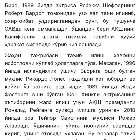
Бироқ, 1989 йилда актриса Ребекка Шеффернинг
Роберт Бардот томонидан узоқ вақт таъқи қилиниб,
охир-оқибат ўлдирилганидан сўнг, бу тушунча
ОАВда кенг оммалашди. Ўшандан бери АҚШнинг
Калифорния штати тизимли таъқибни ҳуқуқий
ҳаракат сифатида кўриб чиқа бошлади.
Жаҳон тажрибаси таъқиб қилиш хавфини
исботловчи кўплаб ҳолатларга тўла. Масалан, 1996
йилда исландиялик қўшиқчи Бьоркга ошиқ бўлган
мухлис Рикардо Лопес таҳдидли хат юборди ва
кейин ўз жонига қасд қилди. 1981 йилда Жоди
Фостерга ошиқ бўлган Жон Хинкли актрисанинг
эътиборини жалб қилиш учун АҚШ президенти
Рональд Рейганга суиқасд қилишга уринган. 2018
йилда эса Тейлор Свифтнинг мухлиси Рожер
Алварадо қўшиқчининг уйига ноқонуний равишда
кириб, унинг ётоғида ухлаган. Бу воқеалар таъқиб