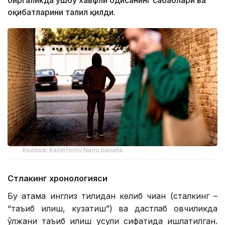
биргаликда ушбу хавфли ҳодисанинг сабаблари ва
оқибатларини таҳлил қилди.
Коллаж: Kazinform/ Nano banana
Стлакинг хронологияси
Бу атама инглиз тилидан келиб чиққан (сталкинг –
“таъқиб қилиш, кузатиш”) ва дастлаб овчиликда
ўлжани таъқиб қилиш усули сифатида ишлатилган.