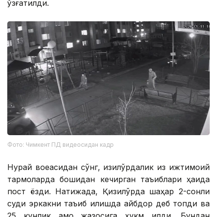
қўзғатилди.
Фото: Чимкент ПД видеосидан кадр
Нурай воқеасидан сўнг, қизилўрдалик қиз ижтимоий
тармоқларда бошидан кечирган таъқиблари ҳақида
пост ёзди. Натижада, Қизилўрда шаҳар 2-сонли
суди эркакни таъқиб қилишда айбдор деб топди ва
25 кунлик қамоқ жазосига ҳукм қилди. Бундан