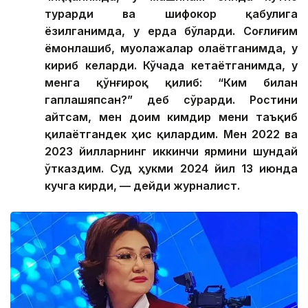
турарди ва шифокор қабулига
ёзилганимда, у ерда бўларди. Соғлиғим
ёмонлашиб, муолажалар олаётганимда, у
кириб келарди. Кўчада кетаётганимда, у
менга қўнғироқ қилиб: “Ким билан
гаплашяпсан?” деб сўрарди. Ростини
айтсам, мен доим кимдир мени таъқиб
қилаётгандек ҳис қилардим. Мен 2022 ва
2023 йилларнинг иккинчи ярмини шундай
ўтказдим. Суд ҳукми 2024 йил 13 июнда
кучга кирди, — дейди журналист.