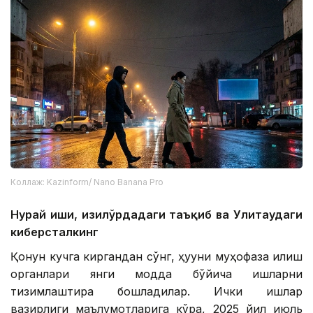
Коллаж: Kazinform/ Nano Banana Pro
Нурай иши, Қизилўрдадаги таъқиб ва Улитаудаги
киберсталкинг
Қонун кучга киргандан сўнг, ҳуқуқни муҳофаза қилиш
органлари янги модда бўйича ишларни
тизимлаштира бошладилар. Ички ишлар
вазирлиги маълумотларига кўра, 2025 йил июль