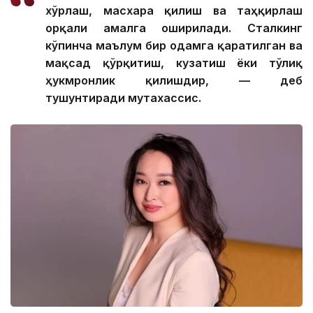
хўрлаш, масхара қилиш ва таҳқирлаш
орқали амалга оширилади. Сталкинг
кўпинча маълум бир одамга қаратилган ва
мақсад қўрқитиш, кузатиш ёки тўлиқ
ҳукмронлик қилишдир, — деб
тушунтиради мутахассис.