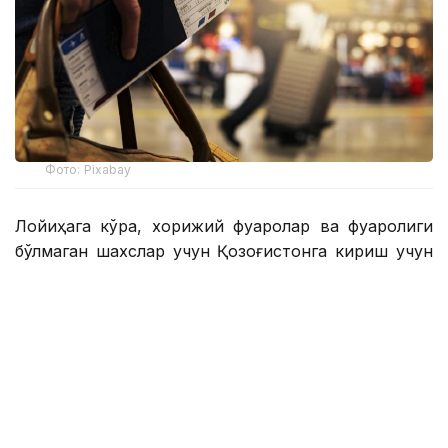
Фото: Pixabay
Лойиҳага кўра, хорижий фуқаролар ва фуқаролиги
бўлмаган шахслар учун Қозоғистонга кириш учун
электрон рухсатнома бериш механизми жорий
этилади. Бу миграция оқимларининг очиқ, тезкор ва
тўлиқ ҳисобга олинишини таъминлайди.
Ички ишлар вазирлигининг маълумотларига кўра,
электрон рухсатнома бериш учун тўлов
миқдорининг дифференциацияси ахборот
тизимларининг узлуксиз ишлашини таъминлаш,