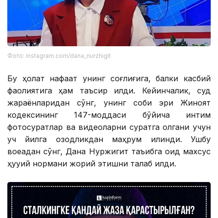
Фото: instagram.com/dana_nurzhigit
Бу ҳолат нафақат унинг соғлиғига, балки касбий
фаолиятига ҳам таъсир қилди. Кейинчалик, суд
жараёнларидан сўнг, унинг собиқ эри Жиноят
кодексининг 147-моддаси бўйича интим
фотосуратлар ва видеоларни суратга олгани учун
уч йилга озодликдан маҳрум қилинди. Ушбу
воқеадан сўнг, Дана Нуржигит таъқибга оид махсус
ҳуқуқий нормани жорий этишни талаб қилди.