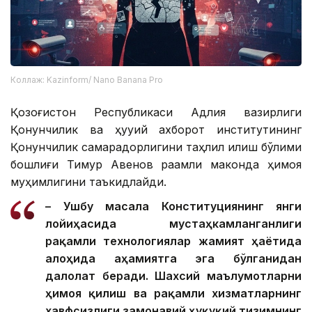
Коллаж: Kazinform/ Nano Banana Pro
Қозоғистон Республикаси Адлия вазирлиги
Қонунчилик ва ҳуқуқий ахборот институтининг
Қонунчилик самарадорлигини таҳлил қилиш бўлими
бошлиғи Тимур Авенов рақамли маконда ҳимоя
муҳимлигини таъкидлайди.
– Ушбу масала Конституциянинг янги
лойиҳасида мустаҳкамланганлиги
рақамли технологиялар жамият ҳаётида
алоҳида аҳамиятга эга бўлганидан
далолат беради. Шахсий маълумотларни
ҳимоя қилиш ва рақамли хизматларнинг
хавфсизлиги замонавий ҳуқуқий тизимнинг