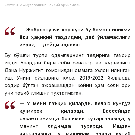
Фото: Х. Ажиғулованинг шахсий архивидан
— Жабрланувчи ҳар куни бу бемаъниликми
ёки ҳақиқий таҳдидми, деб ўйламаслиги
керак, — дейди адвокат.
Бу бўшлиқ турли одамларнинг тақдирига таъсир
қилди. Улардан бири собиқ сенатор ва журналист
Дана Нуржигит томонидан оммага эълон қилинган
иш. Унинг сўзларига кўра, 2019-2022 йилларда
содир бўлган ажрашишдан кейин ҳам собиқ эри
уни таъқиб қилишни тўхтатмаган.
— У мени таъқиб қиларди. Кечаю кундуз
қўнғироқ қиларди. Бассейнда
сузаётганимда бошимни кўтарганимда, у
менинг олдимда турарди. Ишдан
чиққанимда, у машинам ёнида кутиб