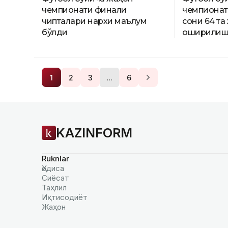
чемпионати финали
чемпионат
чипталари нархи маълум
сони 64 та
бўлди
оширилиш
…
1
2
3
6
KAZINFORM
Ruknlar
Ҳодиса
Сиёсат
Таҳлил
Иқтисодиёт
Жаҳон