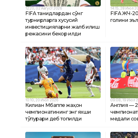
12:20, 02 Август 2026
14:15, 28 Июл 2
FIFА танқидлардан сўнг
FIFА ЖЧ-20
турнирларга хусусий
голини эъл
инвестицияларни жалб қилиш
режасини бекор қилди
10:10, 20 Июл 2026
09:08, 19 Июл 
Килиан Мбаппе жаҳон
Англия — 
чемпионатининг энг яхши
чемпионат
тўпурари деб топилди
медали со