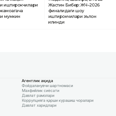
и иштирокчилари
Жастин Бибер: ЖЧ–2026
 жамоагача
финалидаги шоу
и мумкин
иштирокчилари эълон
қилинди
Агентлик ҳақида
Фойдаланувчи шартномаси
Махфийлик сиёсати
Давлат рамзлари
Коррупцияга қарши курашиш чоралари
Давлат харидлари