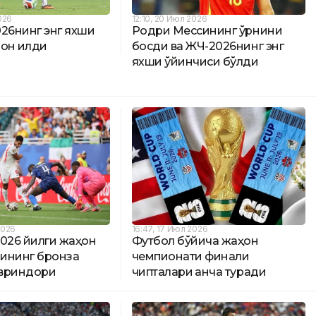
026
12:10, 20 Июл 2026
26нинг энг яхши
Родри Мессининг ўрнини
он қилди
босди ва ЖЧ-2026нинг энг
яхши ўйинчиси бўлди
2026
16:47, 17 Июл 2026
2026 йилги жаҳон
Футбол бўйича жаҳон
ининг бронза
чемпионати финали
вриндори
чипталари қанча туради