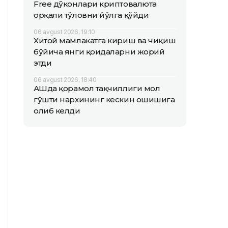
Free дўконлари криптовалюта
орқали тўловни йўлга қўйди
06 avgust 2026, 19:10
Хитой мамлакатга кириш ва чиқиш
бўйича янги қоидаларни жорий
этди
06 avgust 2026, 18:40
АҚШда қорамол тақчиллиги мол
гўшти нархининг кескин ошишига
олиб келди