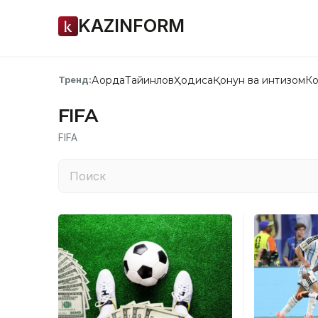
KAZINFORM
Ақорда
Тайинлов
Ҳодиса
Қонун ва интизом
Ко
Тренд:
FIFA
FIFA