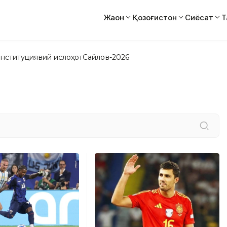
Жаҳон
Қозоғистон
Сиёсат
Т
нституциявий ислоҳот
Сайлов-2026