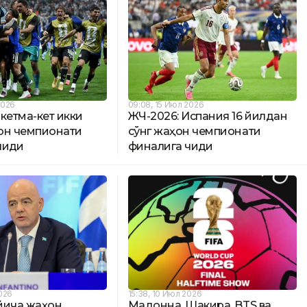
2026
09:08, 15 Июл 2026
кетма-кет икки
ЖЧ-2026: Испания 16 йилдан
он чемпионати
сўнг жаҳон чемпионати
иқди
финалига чиқди
2026
15:38, 10 Июл 2026
йича жаҳон
Мадонна, Шакира, BTS ва