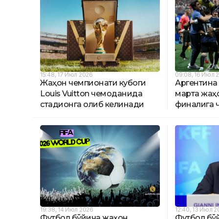
15:48, 17 Июл 2026
09:08, 16 Июл 
Жаҳон чемпионати кубоги
Аргентина 
Louis Vuitton чемоданида
марта жаҳ
стадионга олиб келинади
финалига ч
19:38, 14 Июл 2026
12:40, 13 Июл 
Футбол бўйича жаҳон
Футбол бў