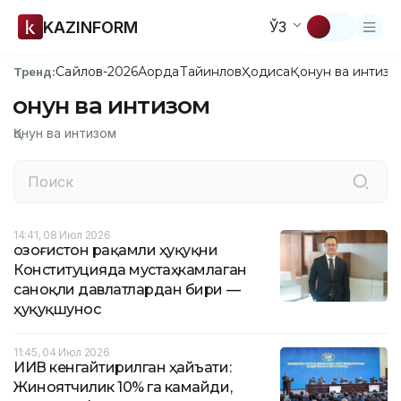
KAZINFORM
ЎЗ
Сайлов-2026
Ақорда
Тайинлов
Ҳодиса
Қонун ва интизо
Тренд:
Қонун ва интизом
Қонун ва интизом
14:41, 08 Июл 2026
Қозоғистон рақамли ҳуқуқни
Конституцияда мустаҳкамлаган
саноқли давлатлардан бири —
ҳуқуқшунос
11:45, 04 Июл 2026
ИИВ кенгайтирилган ҳайъати:
Жиноятчилик 10% га камайди,