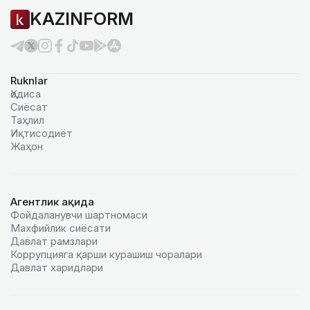
KAZINFORM
Ruknlar
Ҳодиса
Сиёсат
Таҳлил
Иқтисодиёт
Жаҳон
Агентлик ҳақида
Фойдаланувчи шартномаси
Махфийлик сиёсати
Давлат рамзлари
Коррупцияга қарши курашиш чоралари
Давлат харидлари