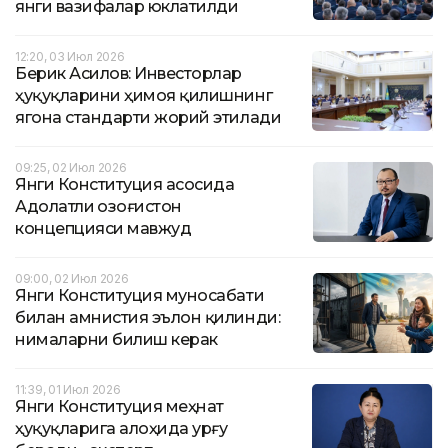
янги вазифалар юклатилди
12:20, 03 Июл 2026
Берик Асилов: Инвесторлар
ҳуқуқларини ҳимоя қилишнинг
ягона стандарти жорий этилади
09:25, 02 Июл 2026
Янги Конституция асосида
Адолатли Қозоғистон
концепцияси мавжуд
09:00, 02 Июл 2026
Янги Конституция муносабати
билан амнистия эълон қилинди:
нималарни билиш керак
11:39, 01 Июл 2026
Янги Конституция меҳнат
ҳуқуқларига алоҳида урғу