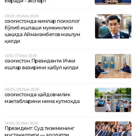
беради - эксперт
08:20, 26 Июн 2026
Қозоғистонда кимлар психолог
бўлиб ишлаши мумкинлиги
ҳақида Аймағамбетов маълум
қилди
13:52, 17 Июн 2026
Қозоғистон Президенти Ички
ишлар вазирини қабул қилди
08:00, 08 Июн 2026
Қозоғистонда ҳайдовчилик
мактабларини нима кутмоқда
14:06, 05 Июн 2026
Президент: Суд тизимининг
мустақиллиги — адолатли