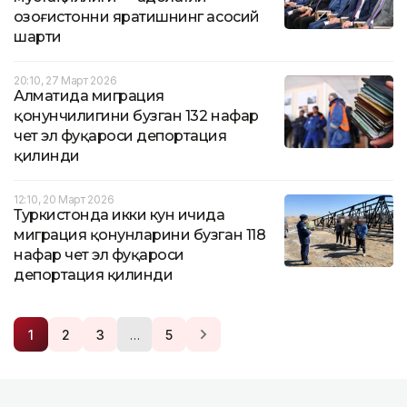
Қозоғистонни яратишнинг асосий
шарти
20:10, 27 Март 2026
Алматида миграция
қонунчилигини бузган 132 нафар
чет эл фуқароси депортация
қилинди
12:10, 20 Март 2026
Туркистонда икки кун ичида
миграция қонунларини бузган 118
нафар чет эл фуқароси
депортация қилинди
…
1
2
3
5