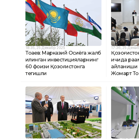
18:35, 25 Декабр 2025
17:36, 25 Дека
Тоқаев: Марказий Осиёга жалб
Қозоғистон
қилинган инвестицияларнинг
ичида рақ
60 фоизи Қозоғистонга
айланиши к
тегишли
Жомарт Тоқ