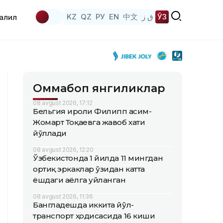
KZ
QZ
РУ
EN
中文
ق ز
ЎЗ
аҳлил
Оммабоп янгиликлар
08 avgust 2026, 17:12
Бельгия Қироли Филипп Қасим-
Жомарт Тоқаевга жавоб хати
йўллади
08 avgust 2026, 12:20
Ўзбекистонда 1 йилда 11 мингдан
ортиқ эркаклар ўзидан катта
ёшдаги аёлга уйланган
08 avgust 2026, 11:36
Бангладешда иккита йўл-
транспорт ҳодисасида 16 киши