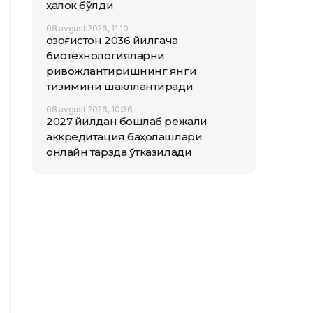
ҳалок бўлди
08 avgust 2026, 11:10
Қозоғистон 2036 йилгача
биотехнологияларни
ривожлантиришнинг янги
тизимини шакллантиради
08 avgust 2026, 10:36
2027 йилдан бошлаб режали
аккредитация баҳолашлари
онлайн тарзда ўтказилади