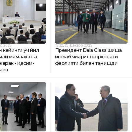
бр 2025
15:22, 25 Декабр 2025
 кейинги уч йил
Президент Dala Glass шиша
амли мамлакатга
ишлаб чиқариш корхонаси
ерак - Қасим-
фаолияти билан танишди
аев