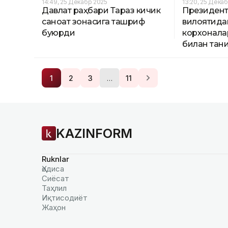
14:49, 25 Декабр 2025
13:20, 25 Дека
Давлат раҳбари Тараз кичик
Президен
саноат зонасига ташриф
вилоятида
буюрди
корхонала
билан тан
…
1
2
3
11
KAZINFORM
Ruknlar
Ҳодиса
Сиёсат
Таҳлил
Иқтисодиёт
Жаҳон