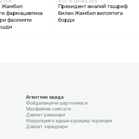
бр 2025
12:23, 25 Декабр 2025
т Жамбил
Президент амалий ташриф
ги фармацевтика
билан Жамбил вилоятига
ри фаолияти
борди
ишди
Агентлик ҳақида
Фойдаланувчи шартномаси
Махфийлик сиёсати
Давлат рамзлари
Коррупцияга қарши курашиш чоралари
Давлат харидлари