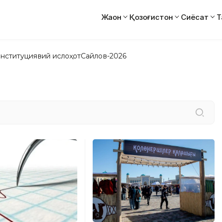
Жаҳон
Қозоғистон
Сиёсат
Т
нституциявий ислоҳот
Сайлов-2026