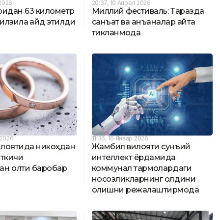
2026
20:37, 10 Апрел 2026
ридан 63 километр
Миллий фестиваль: Таразда
зилзила қайд этилди
санъат ва анъаналар қайта
тикланмоқда
 2026
11:36, 16 Январ 2026
лоятида никоҳдан
Жамбил вилояти сунъий
аткичи
интеллект ёрдамида
н олти баробар
коммунал тармоқлардаги
носозликларнинг олдини
олишни режалаштирмоқда