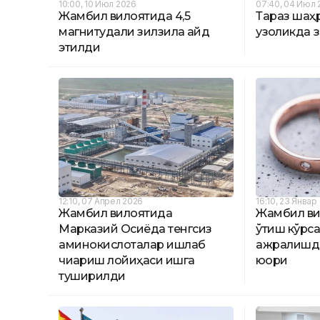
10:00, 10 Июл 2026
07:40, 04 Июл 
Жамбил вилоятида 4,5
Тараз шаҳ
магнитудали зилзила қайд
узоқликда 
этилди
12:10, 07 Апрел 2026
16:10, 23 Январ
Жамбил вилоятида
Жамбил ви
Марказий Осиёда тенгсиз
ўтиш кўрс
аминокислоталар ишлаб
ажралишда
чиқариш лойиҳаси ишга
юқори
туширилди