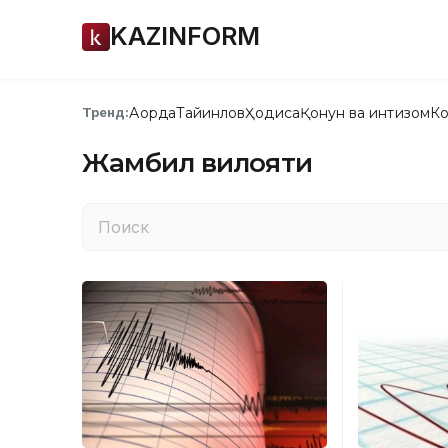
KAZINFORM
Ақорда
Тайинлов
Ҳодиса
Қонун ва интизом
Ко
Тренд:
Жамбил вилояти