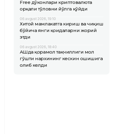
Free дўконлари криптовалюта
орқали тўловни йўлга қўйди
06 avgust 2026, 19:10
Хитой мамлакатга кириш ва чиқиш
бўйича янги қоидаларни жорий
этди
06 avgust 2026, 18:40
АҚШда қорамол тақчиллиги мол
гўшти нархининг кескин ошишига
олиб келди