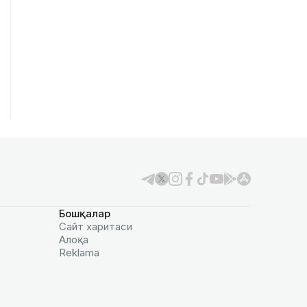
Бошқалар
Сайт харитаси
Алоқа
Reklamа