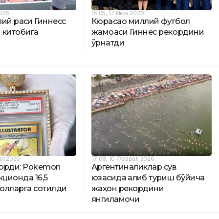
2026
16:05, 17 Июн 2026
ий рақси Гиннесс
Кюрасао миллий футбол
 китобига
жамоаси Гиннес рекордини
и
ўрнатди
ал 2026
17:08, 10 Феврал 2026
орди: Pokemon
Аргентиналиклар сув
кционда 16,5
юзасида қалқиб туриш бўйича
олларга сотилди
жаҳон рекордини
янгиламоқчи