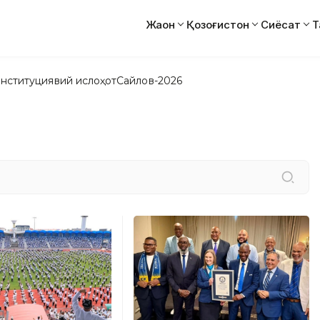
Жаҳон
Қозоғистон
Сиёсат
Т
нституциявий ислоҳот
Сайлов-2026