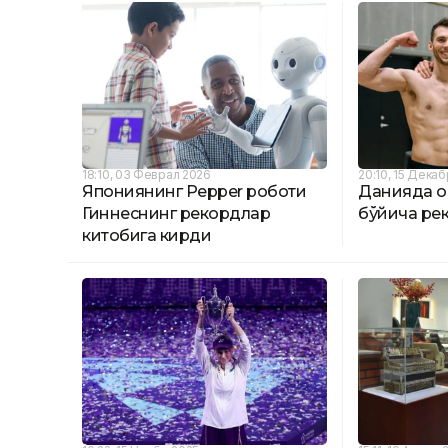
18:10, 03 Феврал 2026
20:10, 15 Дека
Япониянинг Pepper роботи
Данияда ор
Гиннеснинг рекордлар
бўйича ре
китобига кирди