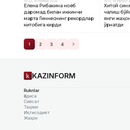
10:22, 15 Ноябр 2025
15:11, 19 Август
Елена Рибакина ноёб
Хитой син
даромад билан иккинчи
чалиш бўй
марта Гиннеснинг рекордлар
янги жаҳо
китобига кирди
ўрнатди
1
2
3
4
KAZINFORM
Ruknlar
Ҳодиса
Сиёсат
Таҳлил
Иқтисодиёт
Жаҳон