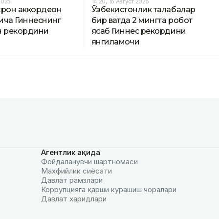
 2025
14:20, 16 Август 2025
хрон аккордеон
Ўзбекистонлик талабалар
ича Гиннеснинг
бир вақтда 2 мингта робот
н рекордини
ясаб Гиннес рекордини
янгиламоқчи
Агентлик ҳақида
Фойдаланувчи шартномаси
Махфийлик сиёсати
Давлат рамзлари
Коррупцияга қарши курашиш чоралари
Давлат харидлари