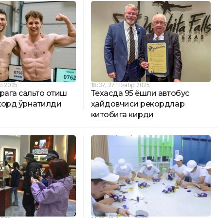
бр 2025
18:37, 27 Ноябр 2025
қага сальто отиш
Техасда 95 ёшли автобус
корд ўрнатилди
ҳайдовчиси рекордлар
китобига кирди