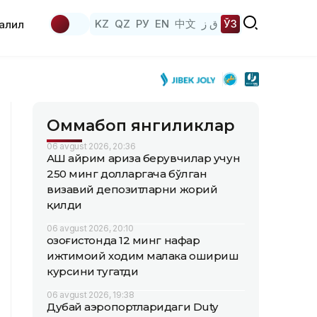
KZ
QZ
РУ
EN
中文
ق ز
ЎЗ
аҳлил
Оммабоп янгиликлар
06 avgust 2026, 20:36
АҚШ айрим ариза берувчилар учун
250 минг долларгача бўлган
визавий депозитларни жорий
қилди
06 avgust 2026, 20:10
Қозоғистонда 12 минг нафар
ижтимоий ходим малака ошириш
курсини тугатди
06 avgust 2026, 19:38
Дубай аэропортларидаги Duty