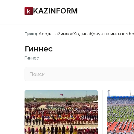
KAZINFORM
Ақорда
Тайинлов
Ҳодиса
Қонун ва интизом
Ко
Тренд:
Гиннес
Гиннес