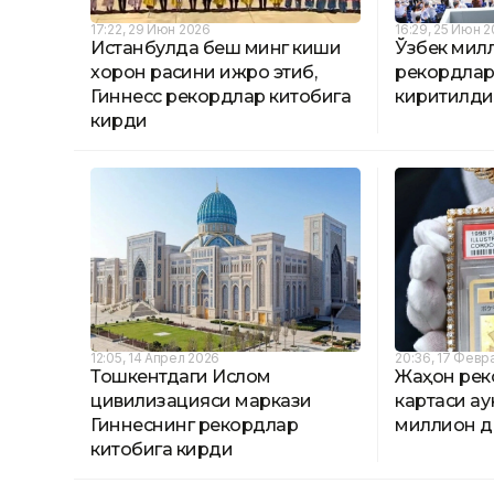
17:22, 29 Июн 2026
16:29, 25 Июн 
Истанбулда беш минг киши
Ўзбек милл
хорон рақсини ижро этиб,
рекордлар
Гиннесс рекордлар китобига
киритилд
кирди
12:05, 14 Апрел 2026
20:36, 17 Февр
Тошкентдаги Ислом
Жаҳон рек
цивилизацияси маркази
картаси ау
Гиннеснинг рекордлар
миллион д
китобига кирди