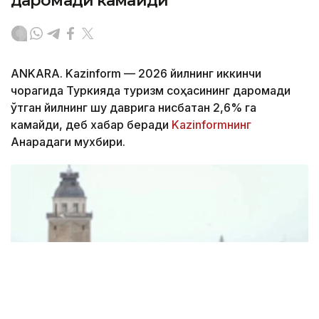
даромади камайди
ANKARA. Kazinform — 2026 йилнинг иккинчи
чорагида Туркияда туризм соҳасининг даромади
ўтган йилнинг шу даврига нисбатан 2,6% га
камайди, деб хабар беради
Kazinformнинг
Анқарадаги мухбири.