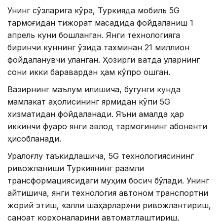
Унинг сўзларига кўра, Туркияда мобиль 5G
тармоғидан тижорат мақсадида фойдаланиш 1
апрель куни бошланган. Янги технологияга
биринчи куннинг ўзида тахминан 21 миллион
фойдаланувчи уланган. Ҳозирги вақтда уларнинг
сони икки баравардан ҳам кўпроқ ошган.
Вазирнинг маълум қилишича, бугунги кунда
мамлакат аҳолисининг ярмидан кўпи 5G
хизматидан фойдаланади. Яъни амалда ҳар
иккинчи фуқаро янги авлод тармоғининг абоненти
ҳисобланади.
Уралоғлу таъкидлашича, 5G технологиясининг
ривожланиши Туркиянинг рақамли
трансформациясидаги муҳим босқич бўлади. Унинг
айтишича, янги технология автоном транспортни
жорий этиш, «ақлли шаҳарлар»ни ривожлантириш,
саноат корхоналарини автоматлаштириш,