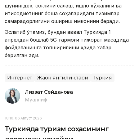
шунингдек, соғлиқни сақлаш, қишлоқ хўжалиги ва
иқтисодиётнинг бошқа соҳаларидаги тизимлар
самарадорлигини ошириш имконини беради.
Эслатиб ўтамиз, бундан аввал Туркияда 1
апрелдан бошлаб 5G тармоғи тижорат мақсадида
фойдаланишга топширилиши ҳақида хабар
берилган эди.
Интернет
Жаҳон янгиликлари
Туркия
Ляззат Сейданова
Муаллиф
18:10, 06 Август 2026
Туркияда туризм соҳасининг