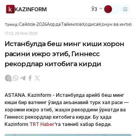
KAZINFORM
ЎЗ
Сайлов-2026
Ақорда
Тайинлов
Ҳодиса
Қонун ва интизо
Тренд:
17:22, 29 Июн 2026
Истанбулда беш минг киши хорон
рақсини ижро этиб, Гиннесс
рекордлар китобига кирди
ASTANA. Kazinform - Истанбулда қарийб беш минг
киши бир вақтнинг ўзида анъанавий турк халқ рақси —
хоро
н
ни ижро этиб, жаҳон рекордини ўрнатди ва
Гиннесс рекордлар китобига кирди. Бу ҳақда
Kazinform
TRT Haber
'га таяниб хабар берди.