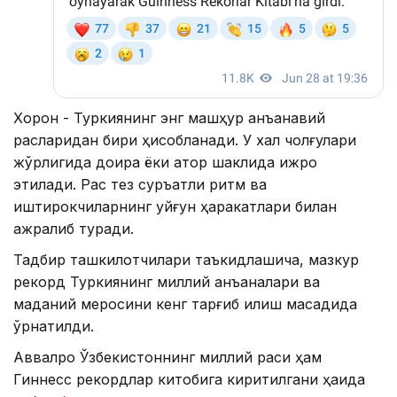
Хорон - Туркиянинг энг машҳур анъанавий
рақсларидан бири ҳисобланади. У халқ чолғулари
жўрлигида доира ёки қатор шаклида ижро
этилади. Рақс тез суръатли ритм ва
иштирокчиларнинг уйғун ҳаракатлари билан
ажралиб туради.
Тадбир ташкилотчилари таъкидлашича, мазкур
рекорд Туркиянинг миллий анъаналари ва
маданий меросини кенг тарғиб қилиш мақсадида
ўрнатилди.
Аввалроқ Ўзбекистоннинг миллий рақси ҳам
Гиннесс рекордлар китобига киритилгани ҳақида