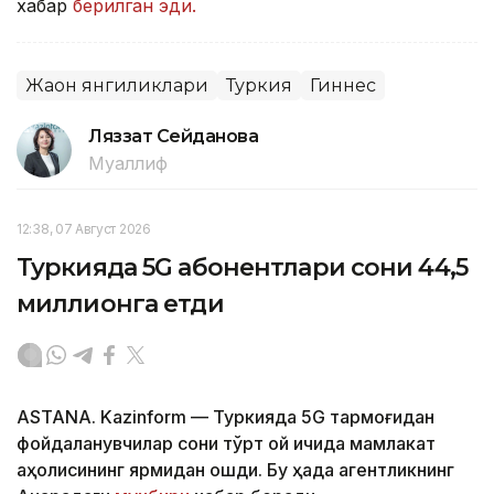
хабар
берилган эди.
Жаҳон янгиликлари
Туркия
Гиннес
Ляззат Сейданова
Муаллиф
12:38, 07 Август 2026
Туркияда 5G абонентлари сони 44,5
миллионга етди
ASTANA. Kazinform — Туркияда 5G тармоғидан
фойдаланувчилар сони тўрт ой ичида мамлакат
аҳолисининг ярмидан ошди. Бу ҳақда агентликнинг