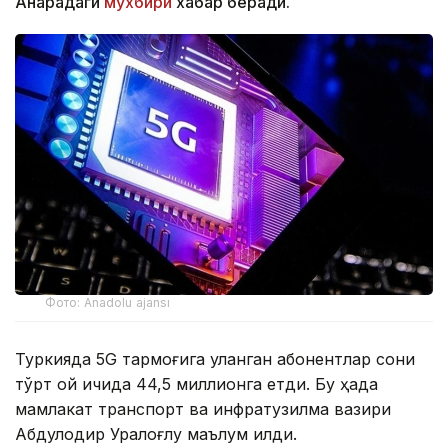
Анқарадаги
мухбири
хабар беради.
Фото: Anadolu ajansı
Туркияда 5G тармоғига уланган абонентлар сони
тўрт ой ичида 44,5 миллионга етди. Бу ҳақда
мамлакат транспорт ва инфратузилма вазири
Абдулқодир Уралоғлу маълум қилди.