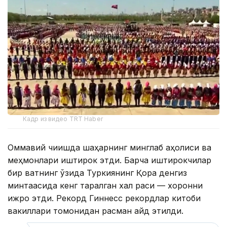
Кадр из видео TRT Haber
Оммавий чиқишда шаҳарнинг минглаб аҳолиси ва
меҳмонлари иштирок этди. Барча иштирокчилар
бир вақтнинг ўзида Туркиянинг Қора денгиз
минтақасида кенг тарқалган халқ рақси — хоронни
ижро этди. Рекорд Гиннесс рекордлар китоби
вакиллари томонидан расман қайд этилди.