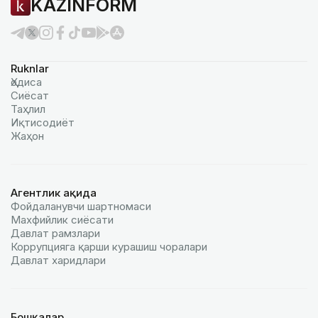
KAZINFORM
Ruknlar
Ҳодиса
Сиёсат
Таҳлил
Иқтисодиёт
Жаҳон
Агентлик ҳақида
Фойдаланувчи шартномаси
Махфийлик сиёсати
Давлат рамзлари
Коррупцияга қарши курашиш чоралари
Давлат харидлари
Бошқалар