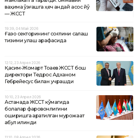
мамлакатга тарқалди: оммавий
ваҳима қўзғашга ҳеч қандай асос йўқ
— ЖССТ
19:39, 04 Май 2026
Ғазо секторининг соғлиқни сақлаш
тизими қулаш арафасида
12:12, 23 Апрел 2026
Қасим-Жомарт Тоқаев ЖССТ бош
директори Тедрос Адханом
Гебрейесус билан учрашди
10:10, 23 Апрел 2026
Астанада ЖССТ кўмагида
болалар фаровонлигини
оширишга қаратилган мурожаат
қабул қилинди
11:10, 08 Апрел 2026