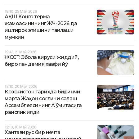
18:10, 25 Май 2026
АҚШ Конго терма
жамоасинининг ЖЧ-2026 да
иштирок этишини тақиқлаши
мумкин
19:41, 21 Май 2026
ЖССТ: Эбола вируси жиддий,
бироқ пандемия хавфи йўқ
13:10, 20 Май 2026
Қозоғистон тарихда биринчи
марта Жаҳон соғлиқни сақлаш
Ассамблеясининг А қўмитасига
раислик қилди
12:10, 10 Май 2026
Хантавирус бир нечта