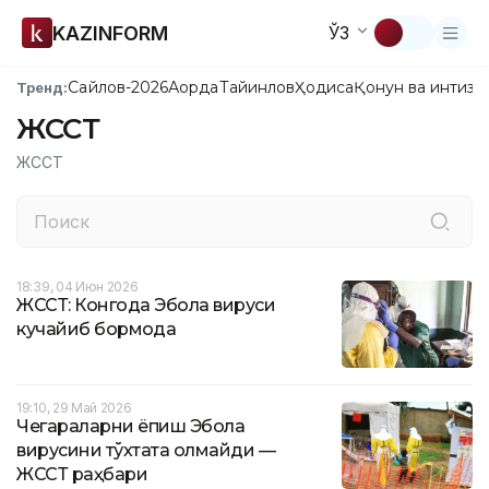
KAZINFORM
ЎЗ
Сайлов-2026
Ақорда
Тайинлов
Ҳодиса
Қонун ва интизо
Тренд:
ЖССТ
ЖССТ
18:39, 04 Июн 2026
ЖССТ: Конгода Эбола вируси
кучайиб бормоқда
19:10, 29 Май 2026
Чегараларни ёпиш Эбола
вирусини тўхтата олмайди —
ЖССТ раҳбари