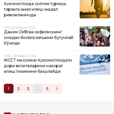
Қозоғистонда соғлом турмуш
тарзига амал қилиш жадал
ривожланмоқда
11:13, 28 Феврал 2026
Дания ОИВ ва сифилиснинг
онадан болага юқишини бутунлай
йўқ қилди
13:10, 26 Феврал 2026
ЖССТ миссияси Қозоғистондаги
дори воситаларини назорат
қилиш тизимини баҳолайди
…
1
2
3
5