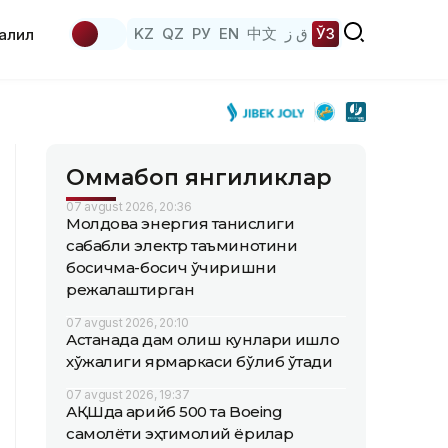
KZ
QZ
РУ
EN
中文
ق ز
ЎЗ
аҳлил
Оммабоп янгиликлар
07 avgust 2026, 20:36
Молдова энергия танқислиги
сабабли электр таъминотини
босқичма-босқич ўчиришни
режалаштирган
07 avgust 2026, 20:10
Астанада дам олиш кунлари қишлоқ
хўжалиги ярмаркаси бўлиб ўтади
07 avgust 2026, 19:37
АҚШда қарийб 500 та Boeing
самолёти эҳтимолий ёриқлар