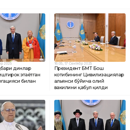
бр 2025
16:05, 17 Сентябр 2025
ҳбари динлар
Президент БМТ Бош
иштирок этаётган
котибининг Цивилизациялар
егацияси билан
альянси бўйича олий
вакилини қабул қилди