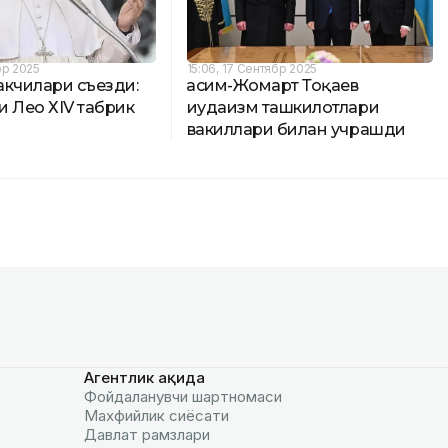
бр 2025
15:06, 17 Сентябр 2025
акчилари съезди:
Қасим-Жомарт Тоқаев
 Лео ХIV табрик
иудаизм ташкилотлари
вакиллари билан учрашди
Агентлик ҳақида
Фойдаланувчи шартномаси
Махфийлик сиёсати
Давлат рамзлари