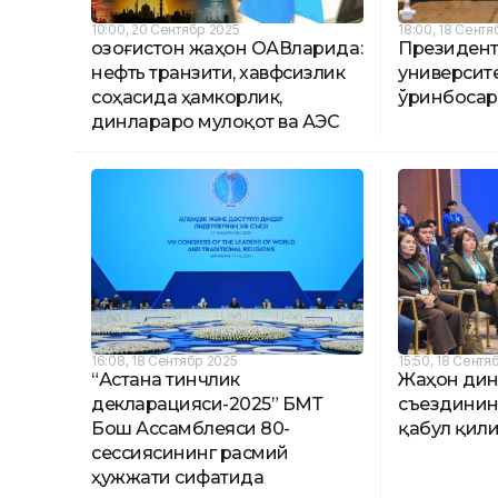
10:00, 20 Сентябр 2025
18:00, 18 Сентя
Қозоғистон жаҳон ОАВларида:
Президент
нефть транзити, хавфсизлик
университ
соҳасида ҳамкорлик,
ўринбосар
динлараро мулоқот ва АЭС
16:08, 18 Сентябр 2025
15:50, 18 Сентя
“Астана тинчлик
Жаҳон дин
декларацияси-2025” БМТ
съездинин
Бош Ассамблеяси 80-
қабул қил
сессиясининг расмий
ҳужжати сифатида