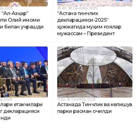
бр 2025
16:40, 18 Сентябр 2025
 “Ал-Азҳар”
“Астана тинчлик
ети Олий имоми
декларацияси-2025”
и билан учрашди
ҳужжатида муҳим ғоялар
мужассам – Президент
бр 2025
11:52, 18 Сентябр 2025
лари етакчилари
Астанада Тинчлик ва келишув
г декларацияси
парки расман очилди
инди