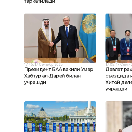
тарқатилади
17:45, 17 Сентябр 2025
17:05, 17 Сентя
Президент БАА вакили Умар
Давлат ра
Ҳабтур ал-Дарей билан
съездида 
учрашди
Хитой дел
учрашди