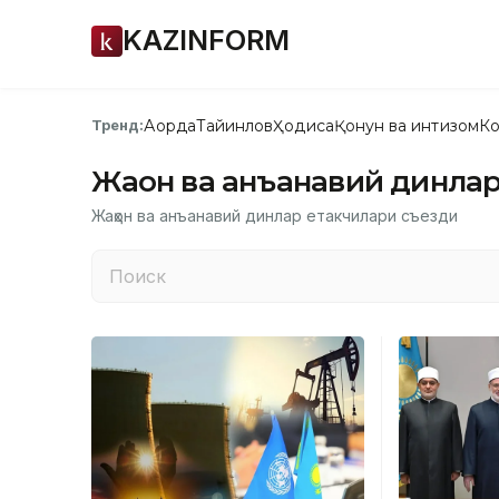
KAZINFORM
Ақорда
Тайинлов
Ҳодиса
Қонун ва интизом
Ко
Тренд:
Жаҳон ва анъанавий динла
Жаҳон ва анъанавий динлар етакчилари съезди