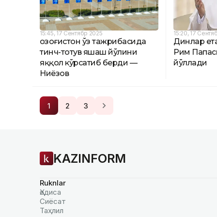
15:45, 17 Сентябр 2025
15:20, 17 Сентя
Қозоғистон ўз тажрибасида
Динлар ет
тинч-тотув яшаш йўлини
Рим Папаси
яққол кўрсатиб берди —
йўллади
Ниёзов
1
2
3
KAZINFORM
Ruknlar
Ҳодиса
Сиёсат
Таҳлил