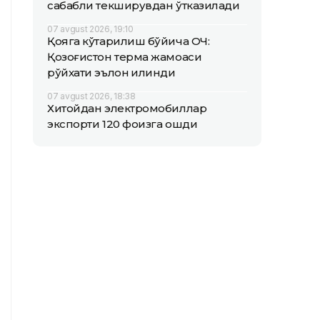
сабабли текширувдан ўтказилади
07 avgust 2026, 19:10
Қояга кўтарилиш бўйича ОЧ:
Қозоғистон терма жамоаси
рўйхати эълон қилинди
07 avgust 2026, 18:38
Хитойдан электромобиллар
экспорти 120 фоизга ошди