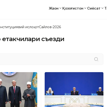
Жаҳон
Қозоғистон
Сиёсат
Т
нституциявий ислоҳот
Сайлов-2026
р етакчилари съезди