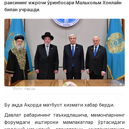
раисининг ижрочи ўринбосари Малькольм Хонлайн
билан учрашди.
Фото: Ақорда
Бу ҳақда Ақорда матбуот хизмати хабар берди.
Давлат раҳбарининг таъкидлашича, меҳмонларнинг
форумдаги иштироки мамлакатлар ўртасидаги