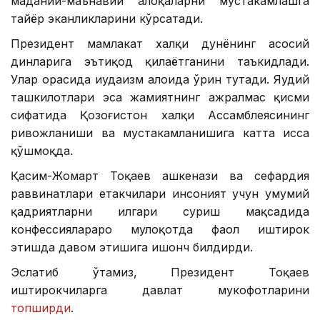
маданий-маънавий алоқаларни мустаҳкамлашга
тайёр эканликларини кўрсатади.
Президент мамлакат халқи дунёнинг асосий
динларига эътиқод қилаётганини таъкидлади.
Улар орасида иудаизм алоҳида ўрин тутади. Яҳудий
ташкилотлари эса жамиятнинг ажралмас қисми
сифатида Қозоғистон халқи Ассамблеясининг
ривожланиши ва мустаҳкамланишига катта ҳисса
қўшмоқда.
Қасим-Жомарт Тоқаев ашкенази ва сефардия
раввинатлари етакчилари инсоният учун умумий
қадриятларни илгари суриш мақсадида
конфессиялараро мулоқотда фаол иштирок
этишда давом этишига ишонч билдирди.
Эслатиб ўтамиз, Президент Тоқаев
иштирокчиларга давлат мукофотларини
топширди
.