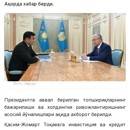
Ақорда хабар берди.
Фото: Ақорда
Президентга аввал берилган топшириқларнинг
бажарилиши ва холдингни ривожлантиришнинг
асосий йўналишлари ҳақида ахборот берилди.
Қасим-Жомарт Тоқаевга инвестиция ва кредит