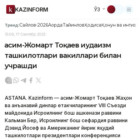
KAZINFORM
ЎЗ
Сайлов-2026
Ақорда
Тайинлов
Ҳодиса
Қонун ва интизо
Тренд:
15:06, 17 Сентябр 2025
Қасим-Жомарт Тоқаев иудаизм
ташкилотлари вакиллари билан
учрашди
ASTANА. Kazinform — Қасим-Жомарт Тоқаев Жаҳон
ва анъанавий динлар етакчиларининг VIII Съезди
майдонида Исроилнинг бош ашкенази раввини
Кальман Бер, Исроилнинг бош сефардия раввини
Дэвид Йосеф ва Американинг йирик яҳудий
ташкилотлари президентлари конференцияси