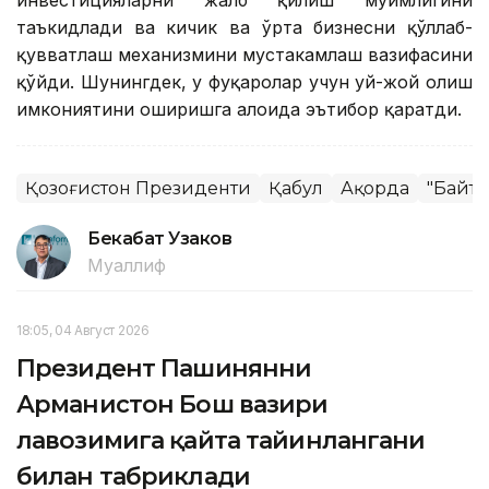
таъкидлади ва кичик ва ўрта бизнесни қўллаб-
қувватлаш механизмини мустаҳкамлаш вазифасини
қўйди. Шунингдек, у фуқаролар учун уй-жой олиш
имкониятини оширишга алоҳида эътибор қаратди.
Қозоғистон Президенти
Қабул
Ақорда
"Байте
Бекабат Узаков
Муаллиф
18:05, 04 Август 2026
Президент Пашинянни
Арманистон Бош вазири
лавозимига қайта тайинлангани
билан табриклади