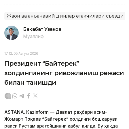
Жаҳон ва анъанавий динлар етакчилари съезди
Бекабат Узаков
Муаллиф
17:12, 05 Август 2026
Президент “Байтерек”
холдингининг ривожланиш режаси
билан танишди
ASTANА. Каzinform — Давлат раҳбари Қасим-
Жомарт Тоқаев “Байтерек” холдинги бошқаруви
раиси Рустам Қарағойшинни қабул қилди. Бу ҳақда