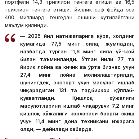
портфели 14,3 триллион тенгега етиши ва 16,5
триллион тенгега етиши, йиллик соф фойда эса
400 миллиард тенгедан ошиши кутилаётгани
маълум қилинди.
— 2025 йил натижаларига кўра, холдинг
кўмагида 77,5 минг оила, жумладан,
навбатда турган 11,6 минг оила уй-жой
билан таъминланди. Ўтган йили 77 та
йирик лойиҳа ва кичик ва ўрта бизнес учун
27,4 минг лойиҳа молиялаштирилди,
шунингдек, экспорт учун маҳсулот ишлаб
чиқарадиган 131 та тадбиркор қўллаб-
қувватланди. Қишлоқ хўжалиги
маҳсулотларини ишлаб чиқарувчи 7,2 минг
қишлоқ хўжалиги корхонаси баҳорги экиш
учун 11,4 минг дона техникани ижарага
олди, — дейилади хабарда.