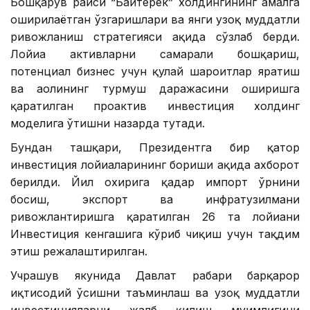
Бошқарув раиси “Байтерек” холдингининг амалга
оширилаётган ўзгаришлари ва янги узоқ муддатли
ривожланиш стратегияси ҳақида сўзлаб берди.
Лойиҳа активларни самарали бошқариш,
потенциал бизнес учун қулай шароитлар яратиш
ва аҳолининг турмуш даражасини оширишга
қаратилган проактив инвестиция холдинг
моделига ўтишни назарда тутади.
Бундан ташқари, Президентга бир қатор
инвестиция лойиҳаларининг бориши ҳақида ахборот
берилди. Йил охирига қадар импорт ўрнини
босиш, экспорт ва инфратузилмани
ривожлантиришга қаратилган 26 та лойиҳани
Инвестиция кенгашига кўриб чиқиш учун тақдим
этиш режалаштирилган.
Учрашув якунида Давлат раҳбари барқарор
иқтисодий ўсишни таъминлаш ва узоқ муддатли
инвестицияларни жалб қилиш муҳимлигини