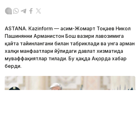
ASTANА. Кazinform — Қасим-Жомарт Тоқаев Никол
Пашинянни Арманистон Бош вазири лавозимига
қайта тайинлангани билан табриклади ва унга арман
халқи манфаатлари йўлидаги давлат хизматида
муваффақиятлар тилади. Бу ҳақда Ақорда хабар
берди.