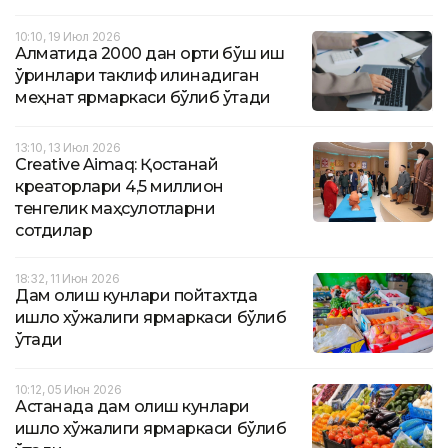
10:10, 19 Июл 2026
Алматида 2000 дан ортиқ бўш иш
ўринлари таклиф қилинадиган
меҳнат ярмаркаси бўлиб ўтади
13:10, 13 Июл 2026
Creative Aimaq: Қостанай
креаторлари 4,5 миллион
тенгелик маҳсулотларни
сотдилар
18:32, 11 Июн 2026
Дам олиш кунлари пойтахтда
қишлоқ хўжалиги ярмаркаси бўлиб
ўтади
10:12, 05 Июн 2026
Астанада дам олиш кунлари
қишлоқ хўжалиги ярмаркаси бўлиб