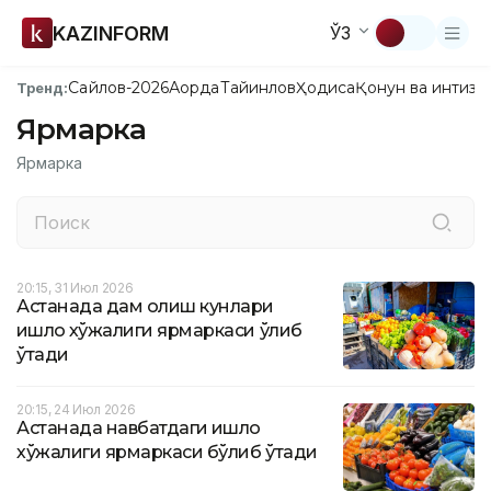
KAZINFORM
ЎЗ
Сайлов-2026
Ақорда
Тайинлов
Ҳодиса
Қонун ва интизо
Тренд:
Ярмарка
Ярмарка
20:15, 31 Июл 2026
Астанада дам олиш кунлари
қишлоқ хўжалиги ярмаркаси ўлиб
ўтади
20:15, 24 Июл 2026
Астанада навбатдаги қишлоқ
хўжалиги ярмаркаси бўлиб ўтади