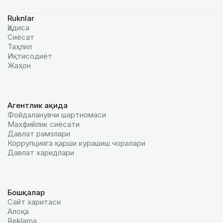
Ruknlar
Ҳодиса
Сиёсат
Таҳлил
Иқтисодиёт
Жаҳон
Агентлик ҳақида
Фойдаланувчи шартномаси
Махфийлик сиёсати
Давлат рамзлари
Коррупцияга қарши курашиш чоралари
Давлат харидлари
Бошқалар
Сайт харитаси
Алоқа
Reklamа