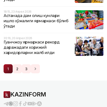
18:15, 23 Апрел 2026
Астанада дам олиш кунлари
қишлоқ хўжалиги ярмаркаси бўлиб
ўтади
20:16, 20 Апрел 2026
Гуанчжоу ярмаркаси рекорд
даражадаги хорижий
харидорларни жалб қилди
1
2
3
KAZINFORM