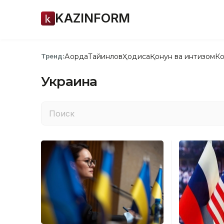
KAZINFORM
Ақорда
Тайинлов
Ҳодиса
Қонун ва интизом
Ко
Тренд:
Украина