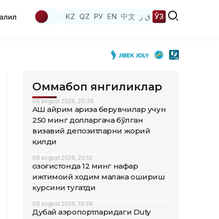
KZ
QZ
РУ
EN
中文
ق ز
ЎЗ
аҳлил
Оммабоп янгиликлар
06 avgust 2026, 20:36
АҚШ айрим ариза берувчилар учун
250 минг долларгача бўлган
визавий депозитларни жорий
қилди
06 avgust 2026, 20:10
Қозоғистонда 12 минг нафар
ижтимоий ходим малака ошириш
курсини тугатди
06 avgust 2026, 19:38
Дубай аэропортларидаги Duty