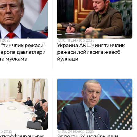
р 2025
13:10, 11 Декабр 2025
 "тинчлик режаси"
Украина АҚШнинг тинчлик
вропа давлатлари
режаси лойиҳасига жавоб
а муҳокама
йўллади
бр 2025
15:36, 24 Ноябр 2025
иткофф учрашуви:
Эрдоған 24 ноябрь куни