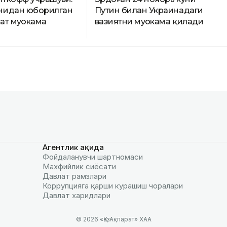
нидан юборилган
Путин билан Украинадаги
жат муҳокама
вазиятни муҳокама қилади
Агентлик ҳақида
Фойдаланувчи шартномаси
Махфийлик сиёсати
Давлат рамзлари
Коррупцияга қарши курашиш чоралари
Давлат харидлари
© 2026 «ҚазАқпарат» ХАА