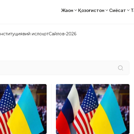
Жаҳон
Қозоғистон
Сиёсат
Т
нституциявий ислоҳот
Сайлов-2026