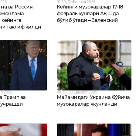
2026
19:39, 12 Феврал 2026
на ва Россия
Кейинги музокаралар 17-18
томонлама
февраль кунлари АҚШда
 кейинга
бўлиб ўтади – Зеленский
и таклиф қилди
бр 2025
08:40, 20 Декабр 2025
 Трамп ва
Майамидаги Украина бўйича
 учрашди
музокаралар якунланди