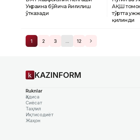
Украина бўйича йиғилиш
АҚШ томо
ўтказади
тўртта ҳуж
қилинди
…
1
2
3
12
KAZINFORM
Ruknlar
Ҳодиса
Сиёсат
Таҳлил
Иқтисодиёт
Жаҳон