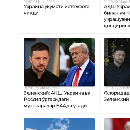
12:39, 15 Июл 2026
14:40, 10 Март 
Украина ҳукумати истеъфога
АҚШ Украи
чиқди
билан уч 
учрашувни
қолдиришн
08:20, 23 Январ 2026
10:38, 29 Дека
Зеленский: АҚШ, Украина ва
Флоридада
Россия ўртасидаги
Зеленский
музокаралар БААда ўтади