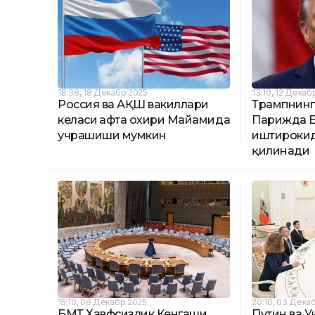
18:38, 18 Декабр 2025
13:10, 12 Декаб
Россия ва АҚШ вакиллари
Трампнинг
келаси ҳафта охири Майамида
Парижда Е
учрашиши мумкин
иштирокид
қилинади
15:10, 08 Декабр 2025
20:10, 03 Дека
БМТ Хавфсизлик Кенгаши
Путин ва У