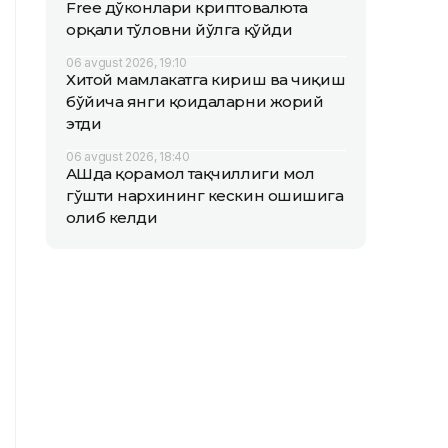
Free дўконлари криптовалюта
орқали тўловни йўлга қўйди
06 avgust 2026, 19:10
Хитой мамлакатга кириш ва чиқиш
бўйича янги қоидаларни жорий
этди
06 avgust 2026, 18:40
АҚШда қорамол тақчиллиги мол
гўшти нархининг кескин ошишига
олиб келди