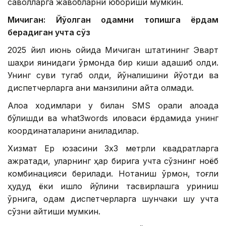
саволларга жавобларни юбориши мумкин.
Мичиган: Йўқолган одамни топишга ёрдам
берадиган учта сўз
2025 йил июнь ойида Мичиган штатининг Эварт
шаҳри яқинидаги ўрмонда бир киши адашиб қолди.
Унинг суви тугаб қолди, йўналишини йўқотди ва
диспетчерларга аниқ манзилини айта олмади.
Алоқа ходимлари у билан SМS орқали алоқада
бўлишди ва what3words иловаси ёрдамида унинг
координаталарини аниқладилар.
Хизмат Ер юзасини 3х3 метрли квадратларга
ажратади, уларнинг ҳар бирига учта сўзнинг ноёб
комбинацияси берилади. Нотаниш ўрмон, тоғли
ҳудуд ёки қишлоқ йўлини тасвирлашга уриниш
ўрнига, одам диспетчерларга шунчаки шу учта
сўзни айтиши мумкин.