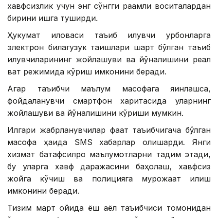
хавфсизлик учун энг сўнгги рақамли воситалардан
бирини ишга туширди.
Ҳукумат иловаси таъқиб қилувчи қурбонларга
электрон билагузук тақишлари шарт бўлган таъқиб
қилувчиларининг жойлашуви ва йўналишини реал
вақт режимида кўриш имконини беради.
Агар таъқибчи маълум масофага яқинлашса,
фойдаланувчи смартфон харитасида уларнинг
жойлашуви ва йўналишини кўриши мумкин.
Илгари жабрланувчилар фақат таъқибчигача бўлган
масофа ҳақида SМS хабарлар олишарди. Янги
хизмат батафсилроқ маълумотларни тақдим этади,
бу уларга хавф даражасини баҳолаш, хавфсиз
жойга кўчиш ва полицияга мурожаат қилиш
имконини беради.
Тизим март ойида ёш аёл таъқибчиси томонидан