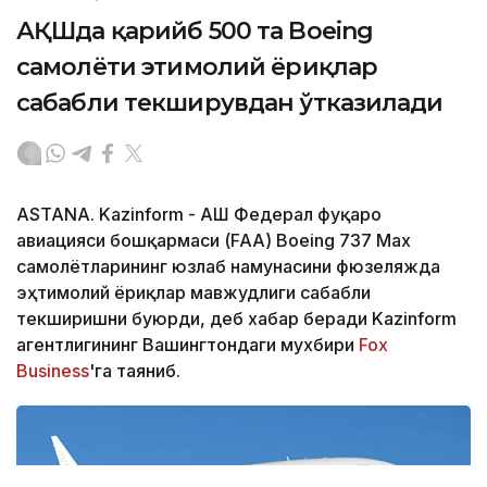
АҚШда қарийб 500 та Boeing
самолёти эҳтимолий ёриқлар
сабабли текширувдан ўтказилади
ASTANA. Kazinform - АҚШ Федерал фуқаро
авиацияси бошқармаси (FAA) Boeing 737 Max
самолётларининг юзлаб намунасини фюзеляжда
эҳтимолий ёриқлар мавжудлиги сабабли
текширишни буюрди, деб хабар беради Kazinform
агентлигининг Вашингтондаги мухбири
Fox
Business
'га таяниб.