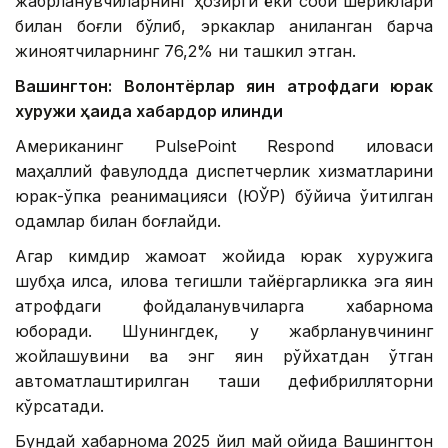
жабрланувчиларнинг ҳозирги ёки собиқ шериклари
билан боғлиқ бўлиб, эркаклар аниқланган барча
жиноятчиларнинг 76,2% ни ташкил этган.
Вашингтон: Волонтёрлар яқин атрофдаги юрак
хуружи ҳақида хабардор қилинди
Американинг PulsePoint Respond иловаси
маҳаллий фавқулодда диспетчерлик хизматларини
юрак-ўпка реанимацияси (ЮЎР) бўйича ўқитилган
одамлар билан боғлайди.
Агар кимдир жамоат жойида юрак хуружига
шубҳа қилса, илова тегишли тайёргарликка эга яқин
атрофдаги фойдаланувчиларга хабарнома
юборади. Шунингдек, у жабрланувчининг
жойлашувини ва энг яқин рўйхатдан ўтган
автоматлаштирилган ташқи дефибрилляторни
кўрсатади.
Бундай хабарнома 2025 йил май ойида Вашингтон