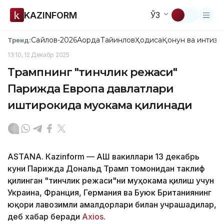
KAZINFORM
ЎЗ
Сайлов-2026
Ақорда
Тайинлов
Ҳодиса
Қонун ва интизо
Тренд:
13:10, 12 Декабр 2025
Трампнинг "тинчлик режаси"
Парижда Европа давлатлари
иштирокида муҳокама қилинади
ASTANА. Каzinform — АҚШ вакиллари 13 декабрь
куни Парижда Дональд Трамп томонидан таклиф
қилинган "тинчлик режаси"ни муҳокама қилиш учун
Украина, Франция, Германия ва Буюк Британиянинг
юқори лавозимли амалдорлари билан учрашадилар,
деб хабар беради
Axios
.