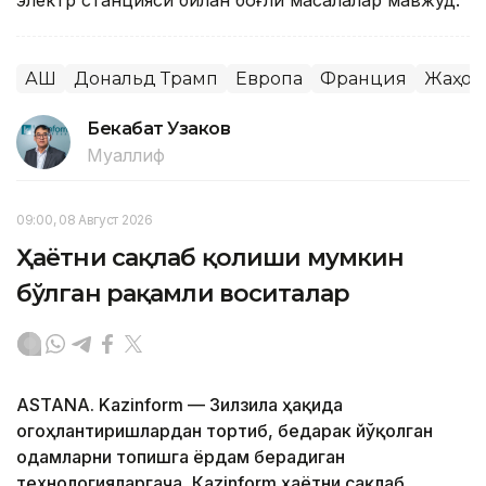
АҚШ
Дональд Трамп
Европа
Франция
Жаҳон
Бекабат Узаков
Муаллиф
09:00, 08 Август 2026
Ҳаётни сақлаб қолиши мумкин
бўлган рақамли воситалар
ASTANA. Kazinform — Зилзила ҳақида
огоҳлантиришлардан тортиб, бедарак йўқолган
одамларни топишга ёрдам берадиган
технологияларгача, Кazinform ҳаётни сақлаб