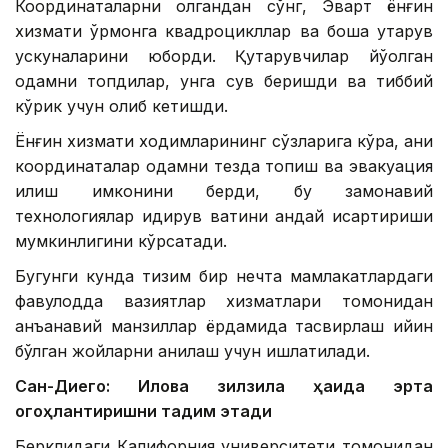
Координаталарни олгандан сўнг, Эварт ёнғин
хизмати ўрмонга квадроцикллар ва бошқа қутқарув
ускуналарини юборди. Қутқарувчилар йўқолган
одамни топдилар, унга сув беришди ва тиббий
кўрик учун олиб кетишди.
Ёнғин хизмати ходимларининг сўзларига кўра, аниқ
координаталар одамни тезда топиш ва эвакуация
қилиш имконини берди, бу замонавий
технологиялар қидирув вақтини қандай қисқартириши
мумкинлигини кўрсатади.
Бугунги кунда тизим бир нечта мамлакатлардаги
фавқулодда вазиятлар хизматлари томонидан
анъанавий манзиллар ёрдамида тасвирлаш қийин
бўлган жойларни аниқлаш учун ишлатилади.
Сан-Диего: Илова зилзила ҳақида эрта
огоҳлантиришни тақдим этади
Берклидаги Калифорния университети томонидан