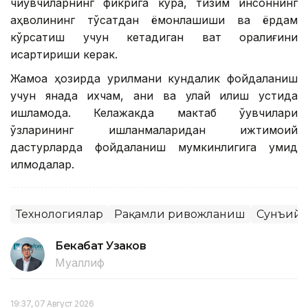
чиқувчиларнинг фикрига кўра, тизим инсоннинг
аҳволининг тўсатдан ёмонлашиши ва ёрдам
кўрсатиш учун кетадиган вақт оралиғини
қисқартириши керак.
Жамоа ҳозирда қурилмани кундалик фойдаланиш
учун янада ихчам, аниқ ва қулай қилиш устида
ишламоқда. Келажакда мактаб ўқувчилари
ўзларининг ишланмаларидан ижтимоий
дастурларда фойдаланиш мумкинлигига умид
қилмоқдалар.
Технологиялар
Рақамли ривожланиш
Сунъий 
Бекабат Узаков
Муаллиф
19:37, 07 Август 2026