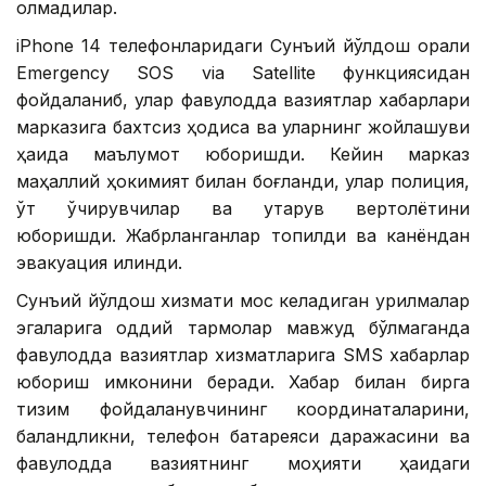
олмадилар.
iPhone 14 телефонларидаги Сунъий йўлдош орқали
Emergency SOS via Satellite функциясидан
фойдаланиб, улар фавқулодда вазиятлар хабарлари
марказига бахтсиз ҳодиса ва уларнинг жойлашуви
ҳақида маълумот юборишди. Кейин марказ
маҳаллий ҳокимият билан боғланди, улар полиция,
ўт ўчирувчилар ва қутқарув вертолётини
юборишди. Жабрланганлар топилди ва канёндан
эвакуация қилинди.
Сунъий йўлдош хизмати мос келадиган қурилмалар
эгаларига оддий тармоқлар мавжуд бўлмаганда
фавқулодда вазиятлар хизматларига SМS хабарлар
юбориш имконини беради. Хабар билан бирга
тизим фойдаланувчининг координаталарини,
баландликни, телефон батареяси даражасини ва
фавқулодда вазиятнинг моҳияти ҳақидаги