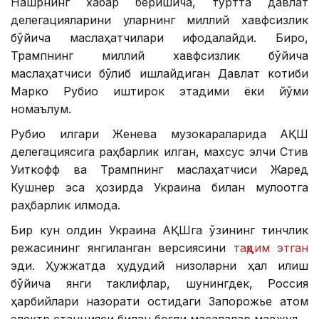
Нашрнинг хабар беришича, тўртта давлат
делегацияларини уларнинг миллий хавфсизлик
бўйича маслаҳатчилари ифодалайди. Бироқ,
Трампнинг миллий хавфсизлик бўйича
маслаҳатчиси бўлиб ишлайдиган Давлат котиби
Марко Рубио иштирок этадими ёки йўқми
номаълум.
Рубио илгари Женева музокараларида АҚШ
делегациясига раҳбарлик қилган, махсус элчи Стив
Уиткофф ва Трампнинг маслаҳатчиси Жаред
Кушнер эса ҳозирда Украина билан мулоқотга
раҳбарлик қилмоқда.
Бир кун олдин Украина АҚШга ўзининг тинчлик
режасининг янгиланган версиясини
тақдим этган
эди. Ҳужжатда ҳудудий низоларни ҳал қилиш
бўйича янги таклифлар, шунингдек, Россия
ҳарбийлари назорати остидаги Запорожье атом
электр станцияси билан боғлиқ масалалар мавжуд.