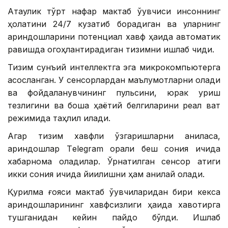
Ақтаулик тўрт нафар мактаб ўқувчиси инсоннинг
ҳолатини 24/7 кузатиб борадиган ва уларнинг
қариндошларини потенциал хавф ҳақида автоматик
равишда огоҳлантирадиган тизимни ишлаб чиқди.
Тизим сунъий интеллектга эга микрокомпьютерга
асосланган. У сенсорлардан маълумотларни олади
ва фойдаланувчининг пульсини, юрак уриш
тезлигини ва бошқа ҳаётий белгиларини реал вақт
режимида таҳлил қилади.
Агар тизим хавфли ўзгаришларни аниқласа,
қариндошлар Тelegram орқали беш сония ичида
хабарнома оладилар. Ўрнатилган сенсор атиги
икки сония ичида йиқилишни ҳам аниқлай олади.
Қурилма ғояси мактаб ўқувчиларидан бири кекса
қариндошларининг хавфсизлиги ҳақида хавотирга
тушганидан кейин пайдо бўлди. Ишлаб