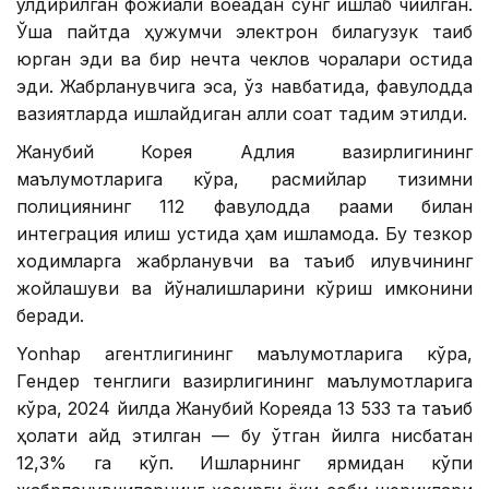
ўлдирилган фожиали воқеадан сўнг ишлаб чиқилган.
Ўша пайтда ҳужумчи электрон билагузук тақиб
юрган эди ва бир нечта чеклов чоралари остида
эди. Жабрланувчига эса, ўз навбатида, фавқулодда
вазиятларда ишлайдиган ақлли соат тақдим этилди.
Жанубий Корея Адлия вазирлигининг
маълумотларига кўра, расмийлар тизимни
полициянинг 112 фавқулодда рақами билан
интеграция қилиш устида ҳам ишламоқда. Бу тезкор
ходимларга жабрланувчи ва таъқиб қилувчининг
жойлашуви ва йўналишларини кўриш имконини
беради.
Yonhap агентлигининг маълумотларига кўра,
Гендер тенглиги вазирлигининг маълумотларига
кўра, 2024 йилда Жанубий Кореяда 13 533 та таъқиб
ҳолати қайд этилган — бу ўтган йилга нисбатан
12,3% га кўп. Ишларнинг ярмидан кўпи