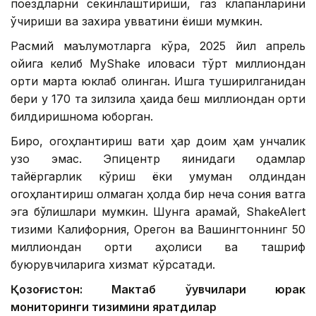
поездларни секинлаштириши, газ клапанларини
ўчириши ва захира қувватини ёқиши мумкин.
Расмий маълумотларга кўра, 2025 йил апрель
ойига келиб MyShake иловаси тўрт миллиондан
ортиқ марта юклаб олинган. Ишга туширилганидан
бери у 170 та зилзила ҳақида беш миллиондан ортиқ
билдиришнома юборган.
Бироқ, огоҳлантириш вақти ҳар доим ҳам унчалик
узоқ эмас. Эпицентр яқинидаги одамлар
тайёргарлик кўриш ёки умуман олдиндан
огоҳлантириш олмаган ҳолда бир неча сония вақтга
эга бўлишлари мумкин. Шунга қарамай, ShakeAlert
тизими Калифорния, Орегон ва Вашингтоннинг 50
миллиондан ортиқ аҳолиси ва ташриф
буюрувчиларига хизмат кўрсатади.
Қозоғистон: Мактаб ўқувчилари юрак
мониторинги тизимини яратдилар