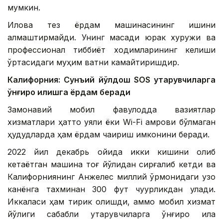
мумкин.
Илова тез ёрдам машинасининг ишини
алмаштирмайди. Унинг мақсади юрак хуружи ва
профессионал тиббиёт ходимларининг келиши
ўртасидаги муҳим вақтни камайтиришдир.
Калифорния: Сунъий йўлдош SOS қутқарувчиларга
қўнғироқ қилишга ёрдам беради
Замонавий мобил фавқулодда вазиятлар
хизматлари ҳатто уяли ёки Wi-Fi қамрови бўлмаган
ҳудудларда ҳам ёрдам чақириш имконини беради.
2022 йил декабрь ойида икки кишини олиб
кетаётган машина тоғ йўлидан сирғалиб кетди ва
Калифорниянинг Анжелес миллий ўрмонидаги узоқ
канёнга тахминан 300 фут чуқурликдан қулади.
Иккаласи ҳам тирик қолишди, аммо мобил хизмат
йўқлиги сабабли қутқарувчиларга қўнғироқ қила