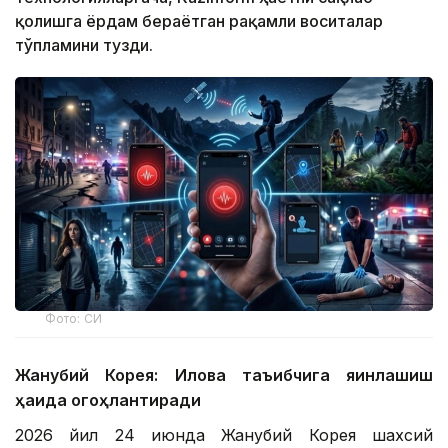
қолишга ёрдам бераётган рақамли воситалар
тўпламини тузди.
Фото: СИ
Жанубий Корея: Илова таъқибчига яқинлашиш
ҳақида огоҳлантиради
2026 йил 24 июнда Жанубий Корея шахсий