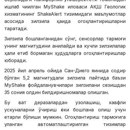
ишлаб чиқилган MyShake иловаси АҚШ Геологик
хизматининг ShakeAlert тизимидаги маълумотлар
асосида зилзила ҳақида огоҳлантиришларни
тарқатади.
Зилзила бошланганидан сўнг, сенсорлар тармоғи
унинг магнитудини аниқлайди ва кучли зилзилалар
ҳали етиб бормаган ҳудудларга огоҳлантиришлар
юборади.
2025 йил апрель ойида Сан-Диего яқинида содир
бўлган 5,2 магнитудали зилзила пайтида баъзи
MyShake фойдаланувчилари зилзилани сезишдан
35 сония олдин билдиришномалар олишган.
Бу вақт деразалардан узоқлашиш, хавфли
ускуналарни ўчириш ёки бошпана олиш учун
етарли бўлиши мумкин. Огоҳлантириш тармоғига
уланган автоматлаштирилган тизимлар