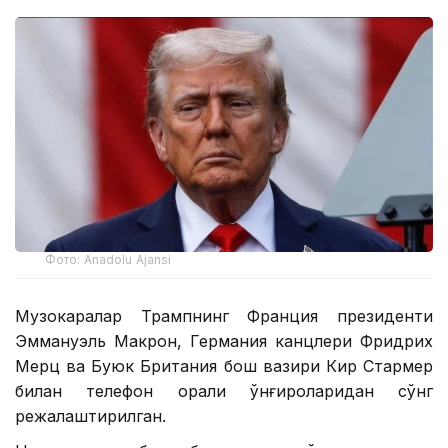
Фото: Anadolu Ajansi
Музокаралар Трампнинг Франция президенти
Эммануэль Макрон, Германия канцлери Фридрих
Мерц ва Буюк Британия бош вазири Кир Стармер
билан телефон орқали қўнғироқларидан сўнг
режалаштирилган.