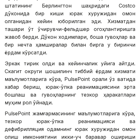
штатининг Берлингтон шаҳридаги Costco
дўконида бир киши юрак хуружидан омон
қолганидан кейин юборилган эди. Хизматдан
ташқари ўт ўчирувчи-фельдшер огоҳлантиришга
жавоб берди. Дўкон ходимлари, бошқа гувоҳлар ва
бир нечта ҳамширалар билан бирга у биринчи
ёрдам кўрсатди.
Эркак тирик қолди ва кейинчалик уйига қайтди.
Скагит округи шошилинч тиббий ёрдам хизмати
маълумотларига кўра, PulsePoint орқали ўз вақтида
хабар бериш, юрак-ўпка реанимациясини эрта
бошлаш ва гувоҳларнинг тезкор ҳаракатлари
муҳим рол ўйнади.
PulsePoint жамғармасининг маълумотларига кўра,
тезкор юрак-ўпка реанимацияси ва
дефибрилляция одамнинг юрак хуружидан омон
қолиш имкониятини икки-уч баравар ошириши