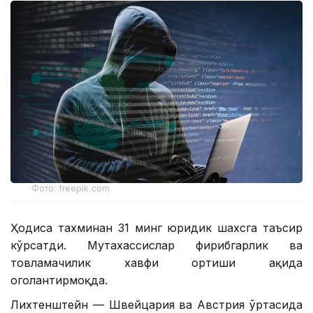
Фото: freepik.com
Ҳодиса тахминан 31 минг юридик шахсга таъсир
кўрсатди. Мутахассислар фирибгарлик ва
товламачилик хавфи ортиши ҳақида
огоҳлантирмоқда.
Лихтенштейн — Швейцария ва Австрия ўртасида