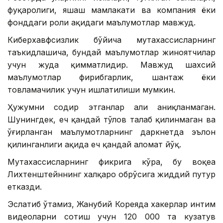
фуқаролиги, яшаш мамлакати ва компания ёки
фонддаги роли ҳақидаги маълумотлар мавжуд.
Киберхавфсизлик бўйича мутахассисларнинг
таъкидлашича, бундай маълумотлар жиноятчилар
учун жуда қимматлидир. Мавжуд шахсий
маълумотлар фирибгарлик, шантаж ёки
товламачилик учун ишлатилиши мумкин.
Ҳужумни содир этганлар ҳали аниқланмаган.
Шунингдек, ҳеч қандай тўлов талаб қилинмаган ва
ўғирланган маълумотларнинг даркнетда эълон
қилинганлиги ҳақида ҳеч қандай аломат йўқ.
Мутахассисларнинг фикрига кўра, бу воқеа
Лихтенштейннинг халқаро обрўсига жиддий путур
етказди.
Эслатиб ўтамиз, Жанубий Кореяда хакерлар интим
видеоларни сотиш учун 120 000 та кузатув