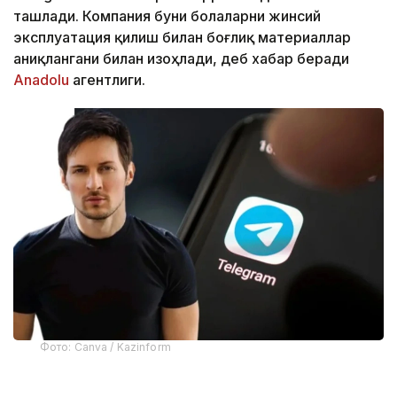
ташлади. Компания буни болаларни жинсий
эксплуатация қилиш билан боғлиқ материаллар
аниқлангани билан изоҳлади, деб хабар беради
Аnadolu
агентлиги.
Фото: Canva / Kazinform
Telegram асосчиларидан бири Павел Дуров