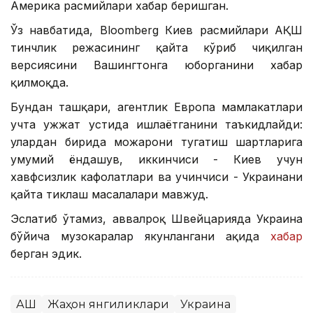
Америка расмийлари хабар беришган.
Ўз навбатида, Bloomberg Киев расмийлари АҚШ
тинчлик режасининг қайта кўриб чиқилган
версиясини Вашингтонга юборганини хабар
қилмоқда.
Бундан ташқари, агентлик Европа мамлакатлари
учта ҳужжат устида ишлаётганини таъкидлайди:
улардан бирида можарони тугатиш шартларига
умумий ёндашув, иккинчиси - Киев учун
хавфсизлик кафолатлари ва учинчиси - Украинани
қайта тиклаш масалалари мавжуд.
Эслатиб ўтамиз, аввалроқ Швейцарияда Украина
бўйича музокаралар якунлангани ҳақида
хабар
берган эдик.
АҚШ
Жаҳон янгиликлари
Украина