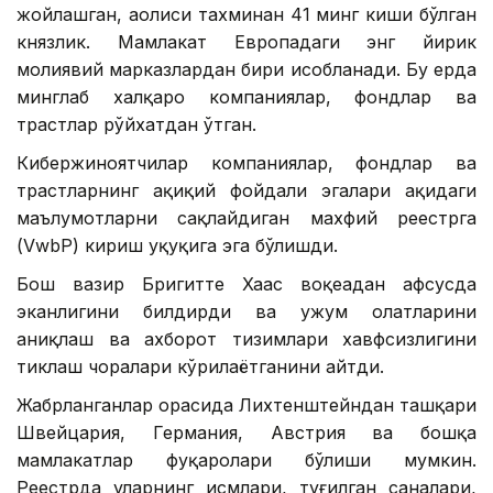
жойлашган, аҳолиси тахминан 41 минг киши бўлган
князлик. Мамлакат Европадаги энг йирик
молиявий марказлардан бири ҳисобланади. Бу ерда
минглаб халқаро компаниялар, фондлар ва
трастлар рўйхатдан ўтган.
Кибержиноятчилар компаниялар, фондлар ва
трастларнинг ҳақиқий фойдали эгалари ҳақидаги
маълумотларни сақлайдиган махфий реестрга
(VwbP) кириш ҳуқуқига эга бўлишди.
Бош вазир Бригитте Хаас воқеадан афсусда
эканлигини билдирди ва ҳужум ҳолатларини
аниқлаш ва ахборот тизимлари хавфсизлигини
тиклаш чоралари кўрилаётганини айтди.
Жабрланганлар орасида Лихтенштейндан ташқари
Швейцария, Германия, Австрия ва бошқа
мамлакатлар фуқаролари бўлиши мумкин.
Реестрда уларнинг исмлари, туғилган саналари,