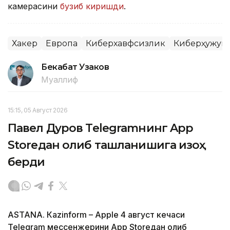
камерасини
бузиб киришди
.
Хакер
Европа
Киберхавфсизлик
Киберҳужум
Бекабат Узаков
Муаллиф
15:15, 05 Август 2026
Павел Дуров Telegramнинг App
Storeдан олиб ташланишига изоҳ
берди
ASTANА. Кazinform – Apple 4 август кечаси
Telegram мессенжерини App Storeдан олиб