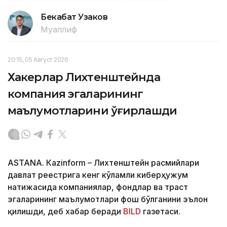
Бекабат Узаков
Муаллиф
20:15, 05 Август 2026
Хакерлар Лихтенштейнда
компания эгаларининг
маълумотларини ўғирлашди
ASTANА. Кazinform – Лихтенштейн расмийлари
давлат реестрига кенг кўламли киберҳужум
натижасида компаниялар, фондлар ва траст
эгаларининг маълумотлари фош бўлганини эълон
қилишди, деб хабар беради
BILD
газетаси.