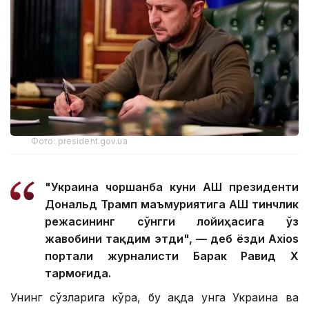
Фото: president.gov.ua
"Украина чоршанба куни АҚШ президенти
Дональд Трамп маъмуриятига АҚШ тинчлик
режасининг сўнгги лойиҳасига ўз
жавобини тақдим этди", — деб ёзди Axios
портали журналисти Барак Равид Х
тармоғида.
Унинг сўзларига кўра, бу ҳақда унга Украина ва