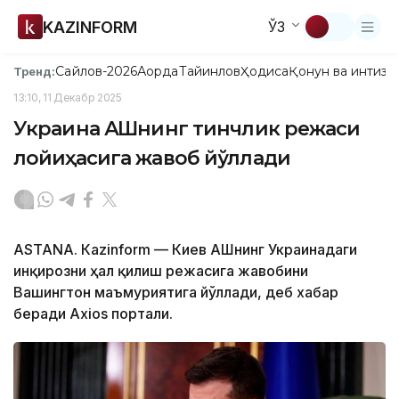
KAZINFORM
ЎЗ
Сайлов-2026
Ақорда
Тайинлов
Ҳодиса
Қонун ва интизо
Тренд:
13:10, 11 Декабр 2025
Украина АҚШнинг тинчлик режаси
лойиҳасига жавоб йўллади
ASTANA. Кazinform — Киев АҚШнинг Украинадаги
инқирозни ҳал қилиш режасига жавобини
Вашингтон маъмуриятига йўллади, деб хабар
беради Axios портали.