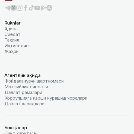
Ruknlar
Ҳодиса
Сиёсат
Таҳлил
Иқтисодиёт
Жаҳон
Агентлик ҳақида
Фойдаланувчи шартномаси
Махфийлик сиёсати
Давлат рамзлари
Коррупцияга қарши курашиш чоралари
Давлат харидлари
Бошқалар
Сайт харитаси