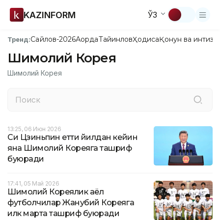
KAZINFORM
ЎЗ
Сайлов-2026
Ақорда
Тайинлов
Ҳодиса
Қонун ва интизо
Тренд:
Шимолий Корея
Шимолий Корея
13:25, 06 Июн 2026
Си Цзиньпин етти йилдан кейин
яна Шимолий Кореяга ташриф
буюради
17:41, 05 Май 2026
Шимолий Кореялик аёл
футболчилар Жанубий Кореяга
илк марта ташриф буюради