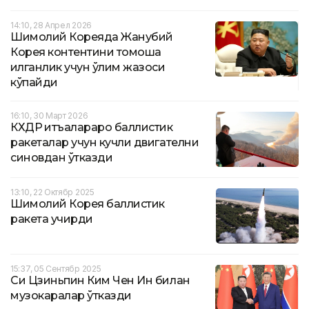
14:10, 28 Апрел 2026
Шимолий Кореяда Жанубий
Корея контентини томоша
қилганлик учун ўлим жазоси
кўпайди
16:10, 30 Март 2026
КХДР қитъалараро баллистик
ракеталар учун кучли двигателни
синовдан ўтказди
13:10, 22 Октябр 2025
Шимолий Корея баллистик
ракета учирди
15:37, 05 Сентябр 2025
Си Цзиньпин Ким Чен Ин билан
музокаралар ўтказди