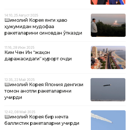
14:10, 25 Август 2025
Шимолий Корея янги ҳаво
ҳужумидан мудофаа
ракеталарини синовдан ўтказди
11:16, 28 Июн 2025
Ким Чен Ин “жаҳон
даражасидаги” курорт очди
12:35, 22 Май 2025
Шимолий Корея Япония денгизи
томон қанотли ракеталарини
учирди
12:42, 08 Май 2025
Шимолий Корея бир нечта
баллистик ракеталарни учирди