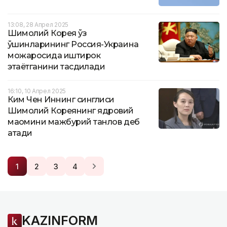
13:08, 28 Апрел 2025
Шимолий Корея ўз
қўшинларининг Россия-Украина
можаросида иштирок
этаётганини тасдиқлади
16:10, 10 Апрел 2025
Ким Чен Иннинг синглиси
Шимолий Кореянинг ядровий
мақомини мажбурий танлов деб
атади
1
2
3
4
KAZINFORM