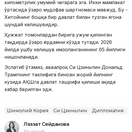
километрлик умумий чегарага эга. Икки мамлакат
ўртасида ўзаро мудофаа шартномаси мавжуд. Бу -
Хитойнинг бошқа бир давлат билан тузган ягона
шундай келишувидир.
Ҳужжат томонлардан бирига ҳужум қилинган
тақдирда ўзаро ёрдамни кўзда тутади. 2026
йилда ушбу келишув имзоланганининг 65 йиллиги
нишонланади.
Эслатиб ўтамиз, аввалроқ Си Цзиньпин Дональд
Трампнинг таклифига биноан жорий йилнинг
кузида АҚШга давлат ташрифи қилиши ҳақида
хабар берилган эди.
Шимолий Корея
Си Цзиньпин
Дипломатия
Ж
Ляззат Сейданова
Муаллиф