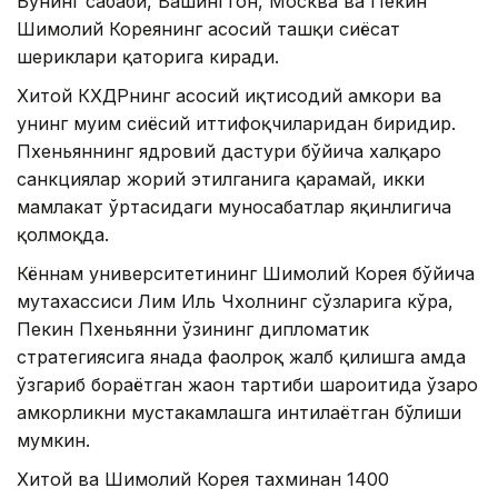
Бунинг сабаби, Вашингтон, Москва ва Пекин
Шимолий Кореянинг асосий ташқи сиёсат
шериклари қаторига киради.
Хитой КХДРнинг асосий иқтисодий ҳамкори ва
унинг муҳим сиёсий иттифоқчиларидан биридир.
Пхеньяннинг ядровий дастури бўйича халқаро
санкциялар жорий этилганига қарамай, икки
мамлакат ўртасидаги муносабатлар яқинлигича
қолмоқда.
Кённам университетининг Шимолий Корея бўйича
мутахассиси Лим Иль Чхолнинг сўзларига кўра,
Пекин Пхеньянни ўзининг дипломатик
стратегиясига янада фаолроқ жалб қилишга ҳамда
ўзгариб бораётган жаҳон тартиби шароитида ўзаро
ҳамкорликни мустаҳкамлашга интилаётган бўлиши
мумкин.
Хитой ва Шимолий Корея тахминан 1400