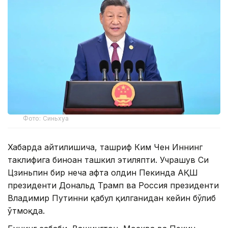
Фото: Синьхуа
Хабарда айтилишича, ташриф Ким Чен Иннинг
таклифига биноан ташкил этиляпти. Учрашув Си
Цзиньпин бир неча ҳафта олдин Пекинда АҚШ
президенти Дональд Трамп ва Россия президенти
Владимир Путинни қабул қилганидан кейин бўлиб
ўтмоқда.