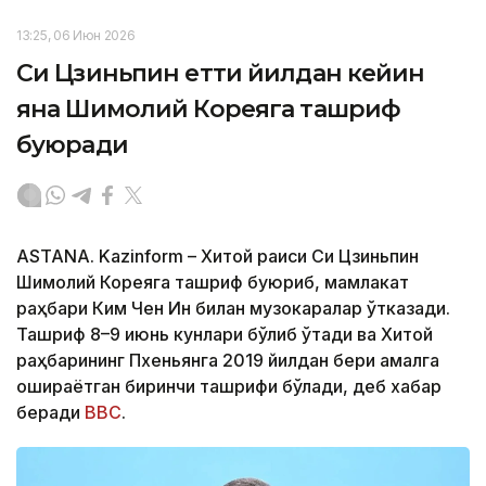
13:25, 06 Июн 2026
Си Цзиньпин етти йилдан кейин
яна Шимолий Кореяга ташриф
буюради
ASTANA. Kazinform – Хитой раиси Си Цзиньпин
Шимолий Кореяга ташриф буюриб, мамлакат
раҳбари Ким Чен Ин билан музокаралар ўтказади.
Ташриф 8–9 июнь кунлари бўлиб ўтади ва Хитой
раҳбарининг Пхеньянга 2019 йилдан бери амалга
ошираётган биринчи ташрифи бўлади, деб хабар
беради
BBC
.