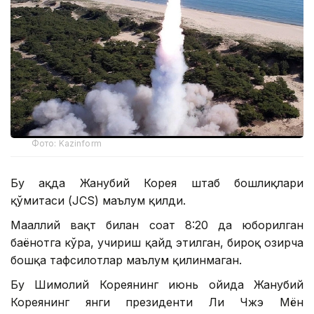
Фото: Kazinform
Бу ҳақда Жанубий Корея штаб бошлиқлари
қўмитаси (JCS) маълум қилди.
Маҳаллий вақт билан соат 8:20 да юборилган
баёнотга кўра, учириш қайд этилган, бироқ ҳозирча
бошқа тафсилотлар маълум қилинмаган.
Бу Шимолий Кореянинг июнь ойида Жанубий
Кореянинг янги президенти Ли Чжэ Мён