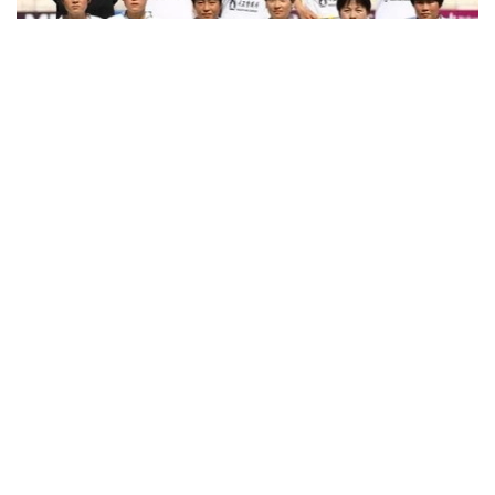
Фото: Yonhap
20 майда жамоа Осиё аёллар чемпионлар лигаси
ярим финалида «Сувон ФК Аёллар” жамоаси билан
тўқнаш келади. Ўйин Сеулдан тахминан 30
километр жанубда жойлашган Сувон шаҳрида
бўлиб ўтади.
Бу – КХДР аёллар клубининг Жанубий Кореяда
ўйнайдиган биринчи ўйини. «Нэгохян»
делегацияси 27 нафар ўйинчи ва 12 нафар
мураббийлар штабидан иборат. Жамоа 17 майда