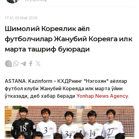
17:41, 05 Май 2026
Шимолий Кореялик аёл
футболчилар Жанубий Кореяга илк
марта ташриф буюради
ASTANA. Kazinform – КХДРнинг "Нэгохян" аёллар
футбол клуби Жанубий Кореяда илк марта ўйин
ўтказади, деб хабар беради
Yonhap News Agency.