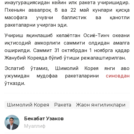
инаугурациясидан кейин илк ракета учиришидир.
Пхеньян аввалроқ 8 ва 22 май кунлари қисқа
масофага учувчи баллистик ва қанотли
ракеталарни учирган эди.
Учириш яқинлашиб келаётган Осиё-Тинч океани
иқтисодий ҳамкорлиги саммити олдидан амалга
оширилди. Саммит 31 октябрдан 1 ноябрга қадар
Жанубий Кореяда бўлиб ўтиши режалаштирилган.
Эслатиб ўтамиз, Шимолий Корея янги ҳаво
ҳужумидан мудофаа ракеталарини
синовдан
ўтказди.
Шимолий Корея
Ракета
Жаҳон янгиликлари
Я
Бекабат Узаков
Муаллиф