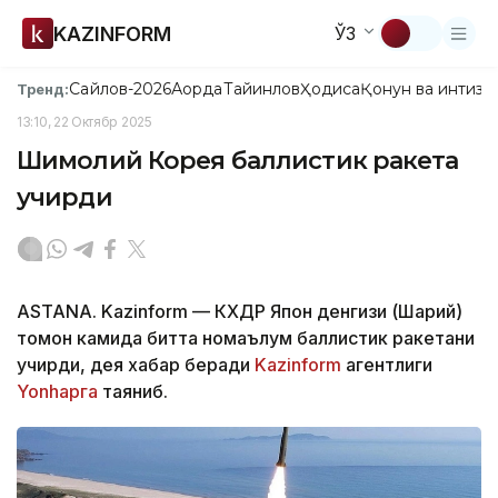
KAZINFORM
ЎЗ
Сайлов-2026
Ақорда
Тайинлов
Ҳодиса
Қонун ва интизо
Тренд:
13:10, 22 Октябр 2025
Шимолий Корея баллистик ракета
учирди
ASTANА. Kazinform — КХДР Япон денгизи (Шарқий)
томон камида битта номаълум баллистик ракетани
учирди, дея хабар беради
Kazinform
агентлиги
Yonhapга
таяниб.