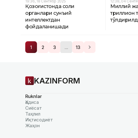
19:36, 18 Сентябр 2025
12:38, 04 Сент
Қозоғистонда солиқ
Миллий жа
органлари сунъий
триллион 
интеллектдан
тўлдирил
фойдаланишади
…
1
2
3
13
KAZINFORM
Ruknlar
Ҳодиса
Сиёсат
Таҳлил
Иқтисодиёт
Жаҳон