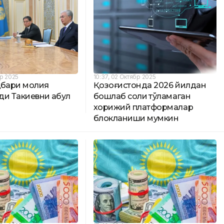
бр 2025
10:37, 02 Октябр 2025
ҳбари молия
Қозоғистонда 2026 йилдан
и Такиевни қабул
бошлаб солиқ тўламаган
хорижий платформалар
блокланиши мумкин