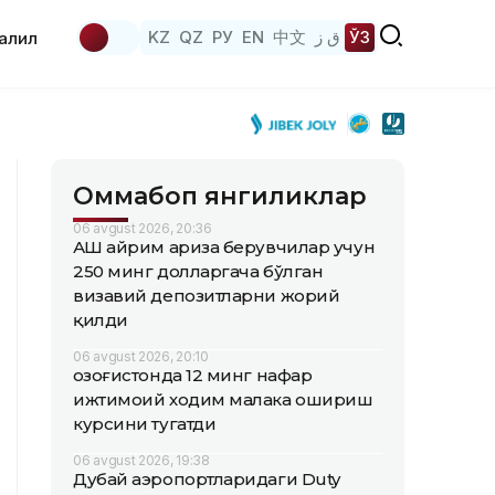
KZ
QZ
РУ
EN
中文
ق ز
ЎЗ
аҳлил
Оммабоп янгиликлар
06 avgust 2026, 20:36
АҚШ айрим ариза берувчилар учун
250 минг долларгача бўлган
визавий депозитларни жорий
қилди
06 avgust 2026, 20:10
Қозоғистонда 12 минг нафар
ижтимоий ходим малака ошириш
курсини тугатди
06 avgust 2026, 19:38
Дубай аэропортларидаги Duty