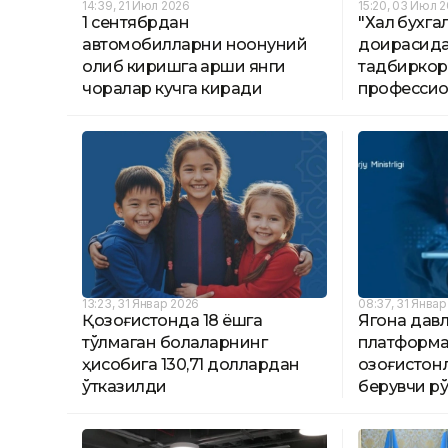
14:39, 21 Июл 2026
15:20, 03 Июл 
1 сентябрдан
"Халқ бухг
автомобилларни ноқонуний
доирасида
олиб киришга қарши янги
тадбиркор
чоралар кучга киради
профессио
13:23, 31 Январ 2026
08:37, 31 Янва
Қозоғистонда 18 ёшга
Ягона дав
тўлмаган болаларнинг
платформа
ҳисобига 130,71 доллардан
қозоғистон
ўтказилди
берувчи рў