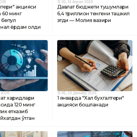
2026
12:20, 14 Апрел 2026
алтери" акцияси
Давлат бюджети тушумлари
 60 минг
6,4 триллион тенгени ташкил
 бепул
этди — Молия вазири
нал ёрдам олди
р 2026
12:05, 23 Декабр 2025
лат харидлари
1 январда "Халқ бухгалтери"
сида 120 минг
акцияси бошланади
лик етказиб
йхатдан ўтган