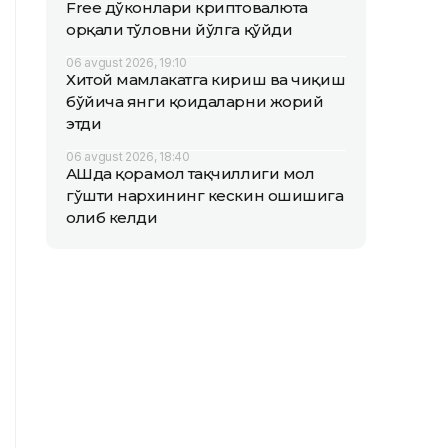
Free дўконлари криптовалюта
орқали тўловни йўлга қўйди
06 avgust 2026, 19:10
Хитой мамлакатга кириш ва чиқиш
бўйича янги қоидаларни жорий
этди
06 avgust 2026, 18:40
АҚШда қорамол тақчиллиги мол
гўшти нархининг кескин ошишига
олиб келди