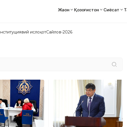
Жаҳон
Қозоғистон
Сиёсат
Т
нституциявий ислоҳот
Сайлов-2026