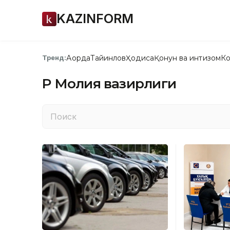
KAZINFORM
Ақорда
Тайинлов
Ҳодиса
Қонун ва интизом
Ко
Тренд:
ҚР Молия вазирлиги