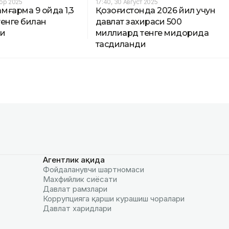
ябр 2025
17:40, 30 Август 2025
мғарма 9 ойда 1,3
Қозоғистонда 2026 йил учун
тенге билан
давлат захираси 500
ди
миллиард тенге миқдорида
тасдиқланди
Агентлик ҳақида
Фойдаланувчи шартномаси
Махфийлик сиёсати
Давлат рамзлари
Коррупцияга қарши курашиш чоралари
Давлат харидлари