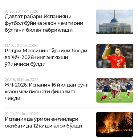
16:35, 20 Июл 2026
Давлат раҳбари Испанияни
футбол бўйича жаҳон чемпиони
бўлгани билан табриклади
12:10, 20 Июл 2026
Родри Мессининг ўрнини босди
ва ЖЧ-2026нинг энг яхши
ўйинчиси бўлди
09:08, 15 Июл 2026
ЖЧ-2026: Испания 16 йилдан сўнг
жаҳон чемпионати финалига
чиқди
19:39, 10 Июл 2026
Испанияда ўрмон ёнғинлари
оқибатида 12 киши ҳалок бўлди