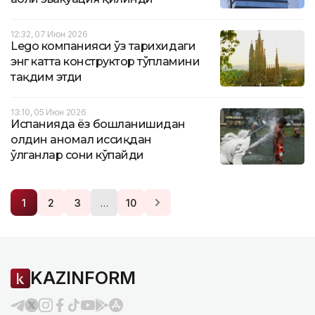
12:32, 07 Июн 2026
Lego компанияси ўз тарихидаги
энг катта конструктор тўпламини
тақдим этди
13:10, 05 Июн 2026
Испанияда ёз бошланишидан
олдин аномал иссиқдан
ўлганлар сони кўпайди
…
1
2
3
10
KAZINFORM