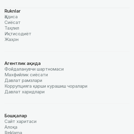
Ruknlar
Ҳодиса
Сиёсат
Таҳлил
Иқтисодиёт
Жаҳон
Агентлик ҳақида
Фойдаланувчи шартномаси
Махфийлик сиёсати
Давлат рамзлари
Коррупцияга қарши курашиш чоралари
Давлат харидлари
Бошқалар
Сайт харитаси
Алоқа
Reklamа