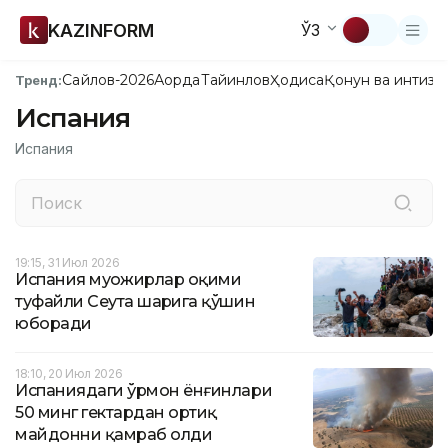
KAZINFORM
ЎЗ
Сайлов-2026
Ақорда
Тайинлов
Ҳодиса
Қонун ва интизо
Тренд:
Испания
Испания
19:15, 31 Июл 2026
Испания муҳожирлар оқими
туфайли Сеута шаҳрига қўшин
юборади
18:10, 20 Июл 2026
Испаниядаги ўрмон ёнғинлари
50 минг гектардан ортиқ
майдонни қамраб олди