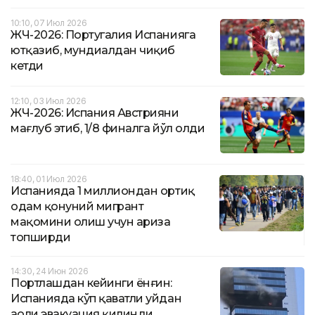
10:10, 07 Июл 2026
ЖЧ-2026: Португалия Испанияга
ютқазиб, мундиалдан чиқиб
кетди
12:10, 03 Июл 2026
ЖЧ-2026: Испания Австрияни
мағлуб этиб, 1/8 финалга йўл олди
18:40, 01 Июл 2026
Испанияда 1 миллиондан ортиқ
одам қонуний мигрант
мақомини олиш учун ариза
топширди
14:30, 24 Июн 2026
Портлашдан кейинги ёнғин:
Испанияда кўп қаватли уйдан
аҳоли эвакуация қилинди