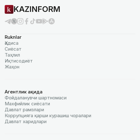
KAZINFORM
Ruknlar
Ҳодиса
Сиёсат
Таҳлил
Иқтисодиёт
Жаҳон
Агентлик ҳақида
Фойдаланувчи шартномаси
Махфийлик сиёсати
Давлат рамзлари
Коррупцияга қарши курашиш чоралари
Давлат харидлари