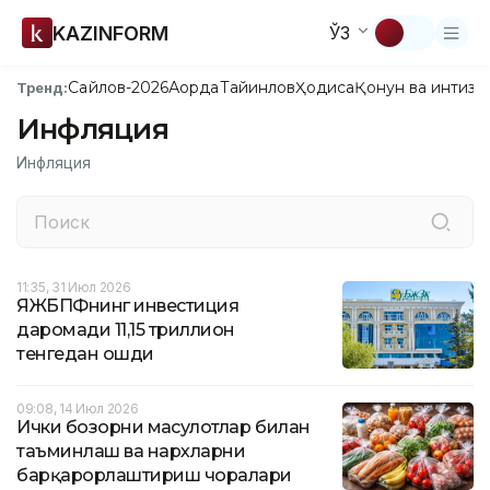
KAZINFORM
ЎЗ
Сайлов-2026
Ақорда
Тайинлов
Ҳодиса
Қонун ва интизо
Тренд:
Инфляция
Инфляция
11:35, 31 Июл 2026
ЯЖБПФнинг инвестиция
даромади 11,15 триллион
тенгедан ошди
09:08, 14 Июл 2026
Ички бозорни маҳсулотлар билан
таъминлаш ва нархларни
барқарорлаштириш чоралари