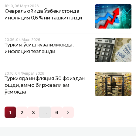
18:10, 06 Март 2026
Февраль ойида Ўзбекистонда
инфляция 0,6 % ни ташкил этди
20:36, 04 Март 2026
Туркия: ўсиш кузатилмоқда,
инфляция тезлашди
20:10, 04 Феврал 2026
Туркияда инфляция 30 фоиздан
ошди, аммо биржа ҳали ҳам
ўсмоқда
…
1
2
3
6