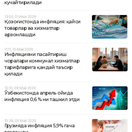
кучайтирилади
13:50, 01 Июл 2026
Қозоғистонда инфляция: қайси
товарлар ва хизматлар
арзонлашди
11:11, 10 Май 2026
Инфляцияни пасайтириш
чоралари коммунал хизматлар
тарифларига қандай таъсир
қилади
10:10, 08 Май 2026
Ўзбекистонда апрель ойида
инфляция 0,6 % ни ташкил этди
15:38, 05 Май 2026
Грузияда инфляция 5,9% гача