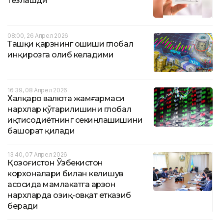
тезлашди
08:00, 26 Апрел 2026
Ташқи қарзнинг ошиши глобал
инқирозга олиб келадими
16:39, 08 Апрел 2026
Халқаро валюта жамғармаси
нархлар кўтарилишини глобал
иқтисодиётнинг секинлашишини
башорат қилади
13:40, 07 Апрел 2026
Қозоғистон Ўзбекистон
корхоналари билан келишув
асосида мамлакатга арзон
нархларда озиқ-овқат етказиб
беради