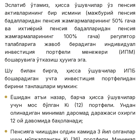
Эслатиб ўтамиз, ҳисса қўшувчилар ўз пенсия
активларининг бир қисмини (мажбурий пенсия
бадалларидан пенсия жамғармаларининг 50% гача
ва ихтиёрий пенсия бадалларидан пенсия
жамғармаларининг 100% гача) регулятор
талабларига жавоб берадиган индивидуал
инвестиция портфели менежери (ИПМ)
бошқарувига ўтказиш ҳуқуқига эга.
Шу билан бирга, ҳисса қўшувчилар ИПБ
бошқарадиган учта инвестиция портфелидан
бирини танлашлари мумкин:
Ёшидан қатъи назар, барча ҳисса қўшувчилар
учун мос бўлган Ki (12) портфели. Ундан
олинадиган минимал даромад даражаси охирги
12 ой давомида баҳоланади;
Пенсияга чиқишдан олдин камида 3 йил қолганлар
учун мўлжалланган Ki (36) портфели. Минимал