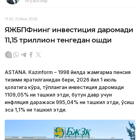
Муаллиф
11:35, 31 Июл 2026
ЯЖБПФнинг инвестиция даромади
11,15 триллион тенгедан ошди
ASTANА. Кazinform – 1998 йилда жамғарма пенсия
тизими яратилганидан бери, 2026 йил 1 июль
ҳолатига кўра, тўпланган инвестиция даромади
1109,05% ни ташкил этди, бутун давр учун
инфляция даражаси 995,04% ни ташкил этди, ўсиш
эса 1,1% ни ташкил этди.