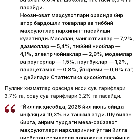
пасайди.
Ноозиқ-овқат маҳсулотлари орасида бир
қатор бардошли товарлар ва тиббий
маҳсулотлар нархининг пасайиши
кузатилди. Масалан, чангютгичлар — 7,2%,
дазмоллар — 5,4%, тиббий ниқоблар —
4,1%, электр чойнаклар — 2,9%, модемлар
ва роутерлар — 1,5%, ноутбуклар — 1,2%,
парацетамол — 0,8%, қўл креми — 0,6% га”,
- дейилади Статистика ҳисоботида.
Пуллик хизматлар орасида иссиқ сув тарифлари
3,7% га, совуқ сув тарифлари 3,2% га пасайди.
“Йиллик ҳисобда, 2026 йил июнь ойида
инфляция 10,3% ни ташкил этди. Шу билан
бирга, айрим турдаги мева-сабзавот
маҳсулотлари нархларининг ўтган йилга
нисбатан сезиларли даражада пасайиши