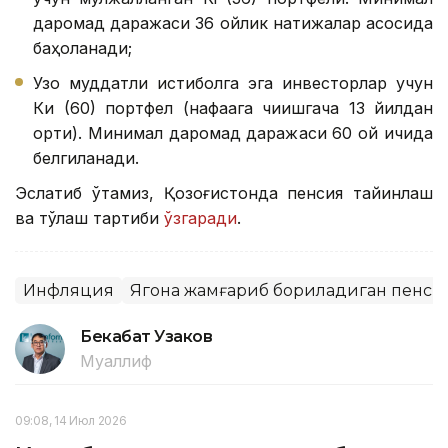
даромад даражаси 36 ойлик натижалар асосида
баҳоланади;
Узоқ муддатли истиқболга эга инвесторлар учун
Ки (60) портфел (нафақага чиқишгача 13 йилдан
ортиқ). Минимал даромад даражаси 60 ой ичида
белгиланади.
Эслатиб ўтамиз, Қозоғистонда пенсия тайинлаш
ва тўлаш тартиби
ўзгаради
.
Инфляция
Ягона жамғариб бориладиган пенси
Бекабат Узаков
Муаллиф
09:08, 14 Июл 2026