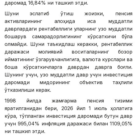
даромад 16,84% ни ташкил этди.
Шуни эслатиб ўтиш жоизки, пенсия
активларининг алоҳида қисқа муддатли
даврлардаги рентабеллиги уларнинг узоқ муддатли
бошқарув самарадорлигининг кўрсаткичи бўла
олмайди. Шуни таъкидлаш керакки, рентабеллик
даражаси молиявий воситаларнинг бозор
қийматининг ўзгарувчанлигига, валюта курслари ва
бошқа кўрсаткичларга даврдан даврга боғлиқ.
Шунинг учун, узоқ муддатли давр учун инвестиция
даромади миқдорининг объектив таҳлили
ўтказилиши керак.
1998 йилда жамғарма пенсия тизими
яратилганидан бери, 2026 йил 1 июль ҳолатига
кўра, тўпланган инвестиция даромади бутун давр
учун 995,04% инфляция даражаси билан 1109,05%
ни ташкил этди.