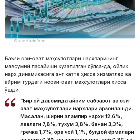
Фото: Kazinform
Баъзи озиқ-овқат маҳсулотлари нархларининг
мавсумий пасайиши кузатилган бўлса-да, ойлик
нарх динамикасига энг катта ҳисса хизматлар ва
айрим турдаги ноозиқ-овқат маҳсулотлари ҳисса
қўшди.
“Бир ой давомида айрим сабзавот ва озиқ-
овқат маҳсулотлари нархлари арзонлашди.
Масалан, ширин қалампир нархи 12,6%,
лавлаги 7,8%, тухум 3,8%, банан 3,3%,
гречка 1,7%, қора чой 1,1%, буғдой ёрмалари
ва олма 0,8% ва шоколад пастаси 0,3% га