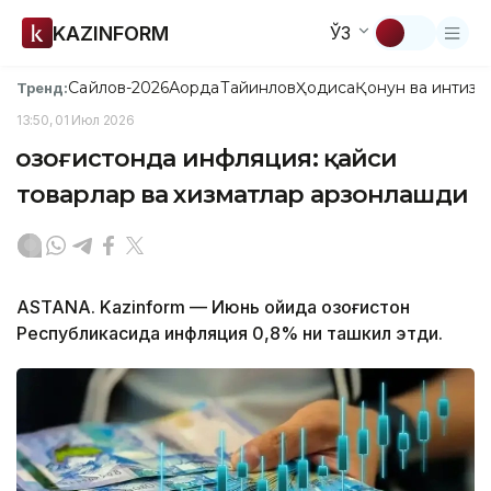
KAZINFORM
ЎЗ
Сайлов-2026
Ақорда
Тайинлов
Ҳодиса
Қонун ва интизо
Тренд:
13:50, 01 Июл 2026
Қозоғистонда инфляция: қайси
товарлар ва хизматлар арзонлашди
ASTANA. Kazinform — Июнь ойида Қозоғистон
Республикасида инфляция 0,8% ни ташкил этди.