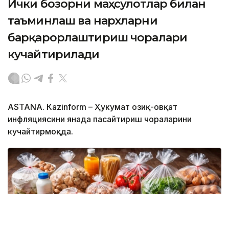
Ички бозорни маҳсулотлар билан
таъминлаш ва нархларни
барқарорлаштириш чоралари
кучайтирилади
ASTANА. Кazinform – Ҳукумат озиқ-овқат
инфляциясини янада пасайтириш чораларини
кучайтирмоқда.