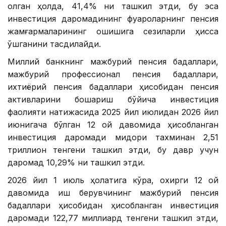
олган ҳолда, 41,4% ни ташкил этди, бу эса
инвестиция даромадининг фуқароларнинг пенсия
жамғармаларининг ошишига сезиларли ҳисса
қўшганини тасдиқлайди.
Миллий банкнинг мажбурий пенсия бадаллари,
мажбурий профессионал пенсия бадаллари,
ихтиёрий пенсия бадаллари ҳисобидан пенсия
активларини бошқариш бўйича инвестиция
фаолияти натижасида 2025 йил июлидан 2026 йил
июнигача бўлган 12 ой давомида ҳисобланган
инвестиция даромади миқдори тахминан 2,51
триллион тенгени ташкил этди, бу давр учун
даромад 10,29% ни ташкил этди.
2026 йил 1 июль ҳолатига кўра, охирги 12 ой
давомида иш берувчининг мажбурий пенсия
бадаллари ҳисобидан ҳисобланган инвестиция
даромади 122,77 миллиард тенгени ташкил этди,