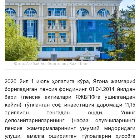
Фото: Ағибай Аяпбергенов / Kazinform
2026 йил 1 июль ҳолатига кўра, Ягона жамғариб
бориладиган пенсия фондининг 01.04.2014 йилдан
бери (пенсия активлари ЯЖБПФга қўшилгандан
кейин) тўпланган соф инвестиция даромади 11,15
триллион тенгедан ошди. Унинг
депозийтарийларининг (нафақа олувчиларнинг)
пенсия жамғармаларининг умумий миқдоридаги
улуши, амалга оширилган тўловларни ҳисобга