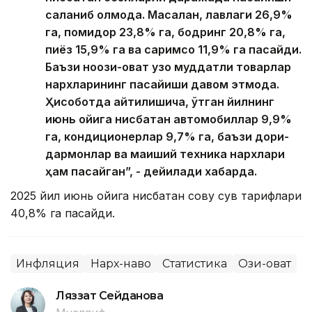
сақланиб қолмоқда. Масалан, лавлаги 26,9%
га, помидор 23,8% га, бодринг 20,8% га,
пиёз 15,9% га ва саримсоқ 11,9% га пасайди.
Баъзи ноозиқ-овқат узоқ муддатли товарлар
нархларининг пасайиши давом этмоқда.
Ҳисоботда айтилишича, ўтган йилнинг
июнь ойига нисбатан автомобиллар 9,9%
га, кондиционерлар 9,7% га, баъзи дори-
дармонлар ва маиший техника нархлари
ҳам пасайган”, - дейилади хабарда.
2025 йил июнь ойига нисбатан совуқ сув тарифлари
40,8% га пасайди.
Инфляция
Нарх-наво
Статистика
Озиқ-овқат
Ляззат Сейданова