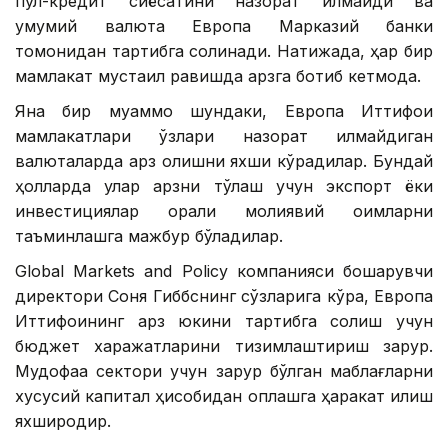
пул-кредит сиёсатини назорат қилмайди ва
умумий валюта Европа Марказий банки
томонидан тартибга солинади. Натижада, ҳар бир
мамлакат мустақил равишда қарзга ботиб кетмоқда.
Яна бир муаммо шундаки, Европа Иттифоқи
мамлакатлари ўзлари назорат қилмайдиган
валюталарда қарз олишни яхши кўрадилар. Бундай
ҳолларда улар қарзни тўлаш учун экспорт ёки
инвестициялар орқали молиявий оқимларни
таъминлашга мажбур бўладилар.
Global Markets and Policy компанияси бошқарувчи
директори Соня Гиббснинг сўзларига кўра, Европа
Иттифоқининг қарз юкини тартибга солиш учун
бюджет харажатларини тизимлаштириш зарур.
Мудофаа сектори учун зарур бўлган маблағларни
хусусий капитал ҳисобидан қоплашга ҳаракат қилиш
яхшироқдир.