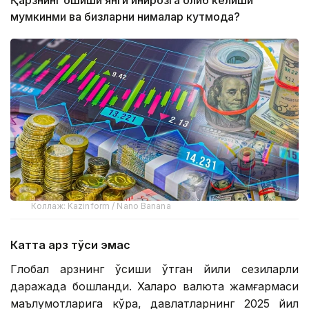
Қарзнинг ошиши янги инқирозга олиб келиши
мумкинми ва бизларни нималар кутмоқда?
Коллаж: Kazinform / Nano Banana
Катта қарз тўсиқ эмас
Глобал қарзнинг ўсиши ўтган йили сезиларли
даражада бошланди. Халқаро валюта жамғармаси
маълумотларига кўра, давлатларнинг 2025 йил