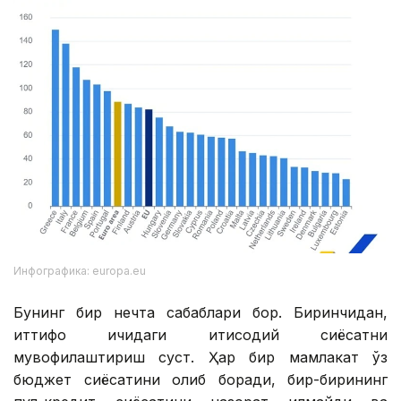
Инфографика: europa.eu
Бунинг бир нечта сабаблари бор. Биринчидан,
иттифоқ ичидаги иқтисодий сиёсатни
мувофиқлаштириш суст. Ҳар бир мамлакат ўз
бюджет сиёсатини олиб боради, бир-бирининг