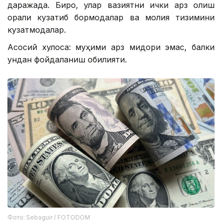
даражада. Бироқ, улар вазиятни ички қарз олиш
орқали кузатиб бормоқдалар ва молия тизимини
кузатмоқдалар.
Асосий хулоса: муҳими қарз миқдори эмас, балки
ундан фойдаланиш қобилияти.
Фото: Sebaguir / FOTODOM