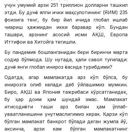
учун умумий қарзи 251 триллион долларни ташкил
этди. Бу дунё ялпи ички маҳсулотининг (ЯИМ) 235
фоизига тенг, бу бир йил ичида глобал ишлаб
чиқариш ҳажмидан икки баравар кўп. Бундан
ташқари, қарзнинг асосий қисми АҚШ, Европа
Иттифоқи ва Хитойга тегишли.
Бу пандемия бошланганидан бери биринчи марта
содир бўлмоқда. Шу нуқтада, ҳақли савол туғилади:
дунё янги глобал инқироз ёқасида турибдими?
Одатда, агар мамлакатда қарз кўп бўлса, бу
инқирозга олиб келади деб ўйлашимиз мумкин.
Бироқ, АҚШ ва Япония тажрибаси кўрсатганидек,
бу ҳар доим ҳам шундай эмас. Мамлакат
иқтисодиёти ташқи қарз билан ҳам қўллаб-
қувватланишини унутмаслигимиз керак. Қарзи кўп
бўлган мамлакат банкрот бўлади деган жумла йўқ,
аксинча, қарзи кам бўлган мамлакатнинг