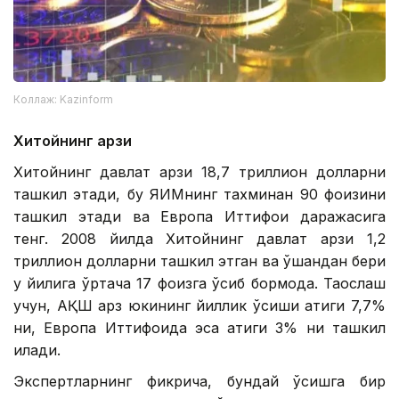
Коллаж: Kazinform
Хитойнинг қарзи
Хитойнинг давлат қарзи 18,7 триллион долларни
ташкил этади, бу ЯИМнинг тахминан 90 фоизини
ташкил этади ва Европа Иттифоқи даражасига
тенг. 2008 йилда Хитойнинг давлат қарзи 1,2
триллион долларни ташкил этган ва ўшандан бери
у йилига ўртача 17 фоизга ўсиб бормоқда. Таққослаш
учун, АҚШ қарз юкининг йиллик ўсиши атиги 7,7%
ни, Европа Иттифоқида эса атиги 3% ни ташкил
қилади.
Экспертларнинг фикрича, бундай ўсишга бир