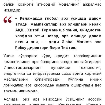
балки ҳозирги иқтисодий моделнинг ажралмас
қисмидир.
– Келажакда глобал қарз ўсишда давом
этади, мамлакатлар қарз олишлари керак.
АҚШ, Хитой, Германия, Япония, Ҳиндистон
хавфдан қатъи назар, қарз олишда давом
этиши аниқ, — деди Global Markets and
Policy директори Эмре Тифтик.
Унинг сўзларига кўра, кредит талабларининг
юмшатилиши қарз бозорини янада кенгайтиради.
Инвестицияларнинг кўпайиши технология,
энергетика ва инфратузилма соҳаларига хорижий
маблағларни кўпайтиради. Кўпгина йирик
лойиҳалар қарз ҳисобидан амалга оширилади деб
тахмин қилинмоқда.
Аслида, биз қарз иқтисодий ўсишнинг асосий