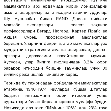
воситасига айланганини кўрмоқдамиз. Кўпгина
мамлакатлар қарз ёрдамида йирик лойиҳаларни
амалга оширдилар ва иқтисодиётларини қурдилар.
Шу муносабат билан RAND Давлат сиёсати
мактаби экспертлари — сиёсат таҳлили
профессорлари Вегард Нюгард, Картер Прайс ва
Акшая Суреш профессионал маслаҳатлар
беришди. Уларнинг фикрича, агар мамлакатлар узоқ
муддатли стратегияни амалга оширсалар, давлат
қарзлари даражасини пасайтириши мумкин.
Хусусан, улар йилига инфляциядан 3,2% юқори
барқарор иқтисодий ўсишни таъминлаш учун 30
йиллик режа ишлаб чиқишлари керак.
Тарихда бу тажрибадан фойдаланган мамлакатлар
етарлича. 1946–1974 йилларда Қўшма Штатлар
бюджет интизомини юқори иқтисодий ўсиш
суръатлари билан бирлаштиришга муваффақ бўлди.
Натижада қарз юки ЯИМнинг 106% дан 23% гача