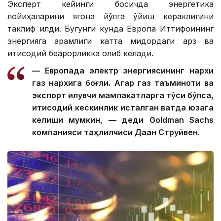
Эксперт кейинги босқичда энергетика
лойиҳаларини ягона йўлга қўйиш кераклигини
таклиф қилди. Бугунги кунда Европа Иттифоқининг
энергияга қарамлиги катта миқдордаги қарз ва
иқтисодий беқарорликка олиб келади.
— Европада электр энергиясининг нархи
газ нархига боғлиқ. Агар газ таъминоти ва
экспорт қилувчи мамлакатларга тўсиқ бўлса,
иқтисодий кескинлик исталган вақтда юзага
келиши мумкин, — деди Goldman Sachs
компанияси таҳлилчиси Даан Струйвен.