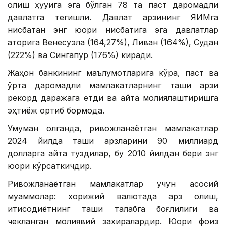
олиш ҳуқуқига эга бўлган 78 та паст даромадли
давлатга тегишли. Давлат қарзининг ЯИМга
нисбатан энг юқори нисбатига эга давлатлар
қаторига Венесуэла (164,27%), Ливан (164%), Судан
(222%) ва Сингапур (176%) киради.
Жаҳон банкининг маълумотларига кўра, паст ва
ўрта даромадли мамлакатларнинг ташқи қарзи
рекорд даражага етди ва қайта молиялаштиришга
эҳтиёж ортиб бормоқда.
Умуман олганда, ривожланаётган мамлакатлар
2024 йилда ташқи қарзларини 90 миллиард
долларга қайта туздилар, бу 2010 йилдан бери энг
юқори кўрсаткичдир.
Ривожланаётган мамлакатлар учун асосий
муаммолар: хорижий валютада қарз олиш,
иқтисодиётнинг ташқи талабга боғлиқлиги ва
чекланган молиявий захиралардир. Юқори фоиз