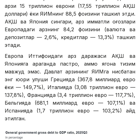
қарзи 15 триллион еврони (17,55 триллион АҚШ
доллари) ёки ЯИМнинг 88,5 фоизини ташкил этди.
АҚШ ва Япония сингари, қарз қимматли қоғозлари
Европадаги қарзнинг 84,2 фоизини (валюта ва
депозитлар — 2,6%, кредитлар — 13,3%) ташкил
этади.
Европа Иттифоқидаги қарз даражаси АҚШ ва
Японияга қараганда пастроқ, аммо ягона тизим
мавжуд эмас. Давлат қарзининг ЯИМга нисбатан
энг юқори улуши Грецияда (367,8 миллиард евро
ёки — 149,7%), Италияда (3,08 триллион евро —
137,8%), Францияда (3,4 триллион евро — 117,7%),
Бельгияда (681,1 миллиард евро — 107,1%) ва
Испанияда (1,7 триллион евро — 103,2%) қайд
этилган.