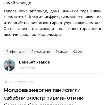
камайтирилди.
Хулоса қилиб айтганда, дунё шунчаки "қарз билан
яшамаяпти". Кредит инфратузилмани яхшилаш ва
иқтисодиётни ривожлантириш учун ишлатилмоқда.
Фақат фоиз ставкалари ва инвесторларнинг
ишончи савол остида қолмоқда.
Инфляция
Иқтисодиёт
Жаҳон
Қарз
Бекабат Узаков
Муаллиф
20:36, 07 Август 2026
Молдова энергия танқислиги
сабабли электр таъминотини