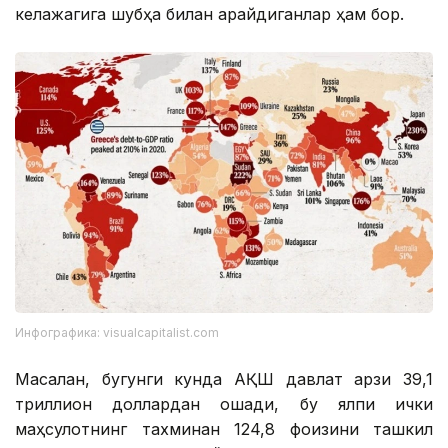
келажагига шубҳа билан қарайдиганлар ҳам бор.
Инфографика: visualcapitalist.com
Масалан, бугунги кунда АҚШ давлат қарзи 39,1
триллион доллардан ошади, бу ялпи ички
маҳсулотнинг тахминан 124,8 фоизини ташкил