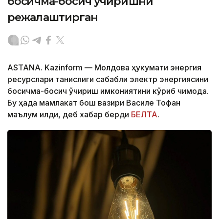
босқичма-босқич ўчиришни
режалаштирган
ASTANA. Kazinform — Молдова ҳукумати энергия
ресурслари танқислиги сабабли электр энергиясини
босқичма-босқич ўчириш имкониятини кўриб чиқмоқда.
Бу ҳақда мамлакат бош вазири Василе Тофан
маълум қилди, деб хабар берди
БЕЛТА
.