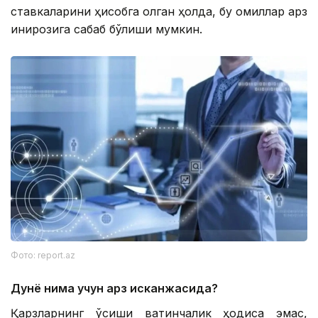
ставкаларини ҳисобга олган ҳолда, бу омиллар қарз
инқирозига сабаб бўлиши мумкин.
Фото: report.az
Дунё нима учун қарз исканжасида?
Қарзларнинг ўсиши вақтинчалик ҳодиса эмас,