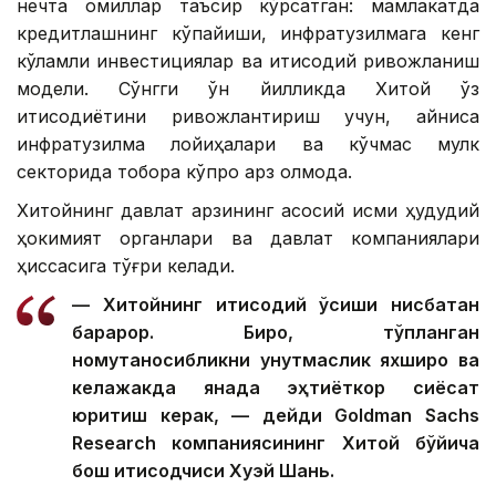
нечта омиллар таъсир кўрсатган: мамлакатда
кредитлашнинг кўпайиши, инфратузилмага кенг
кўламли инвестициялар ва иқтисодий ривожланиш
модели. Сўнгги ўн йилликда Хитой ўз
иқтисодиётини ривожлантириш учун, айниқса
инфратузилма лойиҳалари ва кўчмас мулк
секторида тобора кўпроқ қарз олмоқда.
Хитойнинг давлат қарзининг асосий қисми ҳудудий
ҳокимият органлари ва давлат компаниялари
ҳиссасига тўғри келади.
— Хитойнинг иқтисодий ўсиши нисбатан
барқарор. Бироқ, тўпланган
номутаносибликни унутмаслик яхшироқ ва
келажакда янада эҳтиёткор сиёсат
юритиш керак, — дейди Goldman Sachs
Research компаниясининг Хитой бўйича
бош иқтисодчиси Хуэй Шань.