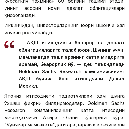
кўрсаткич тахминан 89 фоизни ташкил этади,
унинг асосий қисми давлат облигациялари
ҳисобланади.
Иккинчидан, инвесторларнинг юқори ишончи ҳал
қилувчи рол ўйнайди.
— АҚШ иқтисодиёти барқарор ва давлат
облигацияларига талаб юқори. Шунинг учун,
мамлакатда ташқи қарзнинг катта миқдорига
қарамай, беқарорлик йўқ, — деб таъкидлади
Goldman Sachs Research компаниясининг
АҚШ бўйича бош иқтисодчиси Дэвид
Мерикл.
Япония иқтисодиёти тадқиқотчилари ҳам шунга
ўхшаш фикрни билдирмоқдалар. Goldman Sachs
Research компаниясининг катта иқтисодий
маслаҳатчиси Акира Отани сўзларига кўра,
"Кунчиқар мамлакати"даги қарз даражаси сезиларли