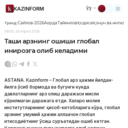
KAZINFORM
ЎЗ
Сайлов-2026
Ақорда
Тайинлов
Ҳодиса
Қонун ва интизо
Тренд:
08:00, 26 Апрел 2026
Ташқи қарзнинг ошиши глобал
инқирозга олиб келадими
ASTANА. Кazinform – Глобал қарз ҳажми йилдан-
йилга ўсиб бормоқда ва бугунги кунда
давлатларнинг қарз олиш даражаси мисли
кўрилмаган даражага етди. Халқаро молия
институтларининг ҳисоб-китобларига кўра, глобал
қарзнинг умумий ҳажми аллақачон глобал
иқтисодиётнинг ўсиш суръатидан ошиб кетган.