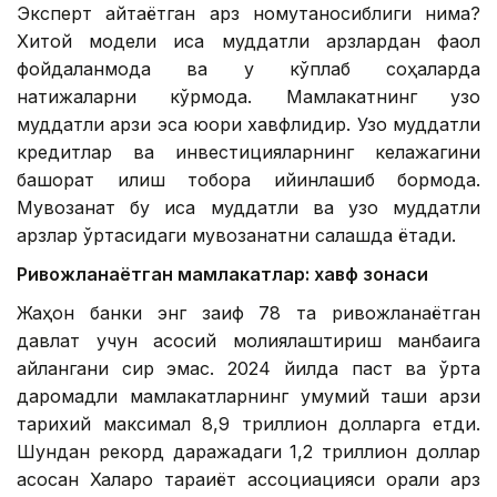
Эксперт айтаётган қарз номутаносиблиги нима?
Хитой модели қисқа муддатли қарзлардан фаол
фойдаланмоқда ва у кўплаб соҳаларда
натижаларни кўрмоқда. Мамлакатнинг узоқ
муддатли қарзи эса юқори хавфлидир. Узоқ муддатли
кредитлар ва инвестицияларнинг келажагини
башорат қилиш тобора қийинлашиб бормоқда.
Мувозанат бу қисқа муддатли ва узоқ муддатли
қарзлар ўртасидаги мувозанатни сақлашда ётади.
Ривожланаётган мамлакатлар: хавф зонаси
Жаҳон банки энг заиф 78 та ривожланаётган
давлат учун асосий молиялаштириш манбаига
айлангани сир эмас. 2024 йилда паст ва ўрта
даромадли мамлакатларнинг умумий ташқи қарзи
тарихий максимал 8,9 триллион долларга етди.
Шундан рекорд даражадаги 1,2 триллион доллар
асосан Халқаро тараққиёт ассоциацияси орқали қарз