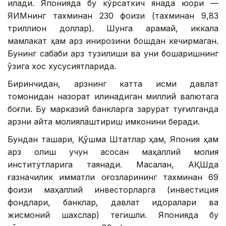
қилади. Японияда бу кўрсаткич янада юқори —
ЯИМнинг тахминан 230 фоизи (тахминан 9,83
триллион доллар). Шунга қарамай, иккала
мамлакат ҳам қарз инқирозини бошдан кечирмаган.
Бунинг сабаби қарз тузилиши ва уни бошқаришнинг
ўзига хос хусусиятларида.
Биринчидан, қарзнинг катта қисми давлат
томонидан назорат қилинадиган миллий валютага
боғлиқ. Бу марказий банкларга зарурат туғилганда
қарзни қайта молиялаштириш имконини беради.
Бундан ташқари, Қўшма Штатлар ҳам, Япония ҳам
қарз олиш учун асосан маҳаллий молия
институтларига таянади. Масалан, АҚШда
ғазначилик қимматли қоғозларининг тахминан 69
фоизи маҳаллий инвесторларга (инвестиция
фондлари, банклар, давлат идоралари ва
жисмоний шахслар) тегишли. Японияда бу