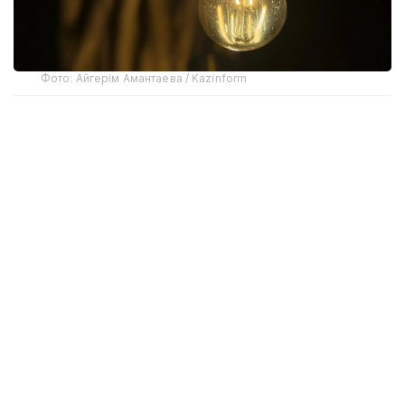
Фото: Айгерім Амантаева / Kazinform
Бош вазирнинг айтишича, ҳукумат қиммат электр
энергиясини биржадан сотиб олиш ўрнига электр
таъминотини режали тарзда вақтинча ўчириш
вариантини муҳокама қилмоқда. Унинг
таъкидлашича, электр энергиясининг қисқа
муддатга ўчирилиши аҳолини энергиядан
тежамкорлик билан фойдаланишга ундаши
мумкин.
Бундан аввал ҳукумат раҳбари мамлакат
энергетика соҳасидаги вазият мураккаблигини
маълум қилган эди. Электр энергияси танқислигини
биржадан харид қилиш ҳисобига қоплашга тўғри