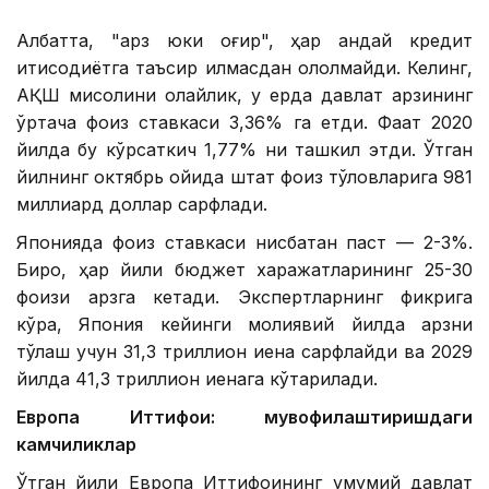
Албатта, "қарз юки оғир", ҳар қандай кредит
иқтисодиётга таъсир қилмасдан қололмайди. Келинг,
АҚШ мисолини олайлик, у ерда давлат қарзининг
ўртача фоиз ставкаси 3,36% га етди. Фақат 2020
йилда бу кўрсаткич 1,77% ни ташкил этди. Ўтган
йилнинг октябрь ойида штат фоиз тўловларига 981
миллиард доллар сарфлади.
Японияда фоиз ставкаси нисбатан паст — 2-3%.
Бироқ, ҳар йили бюджет харажатларининг 25-30
фоизи қарзга кетади. Экспертларнинг фикрига
кўра, Япония кейинги молиявий йилда қарзни
тўлаш учун 31,3 триллион иена сарфлайди ва 2029
йилда 41,3 триллион иенага кўтарилади.
Европа Иттифоқи: мувофиқлаштиришдаги
камчиликлар
Ўтган йили Европа Иттифоқининг умумий давлат