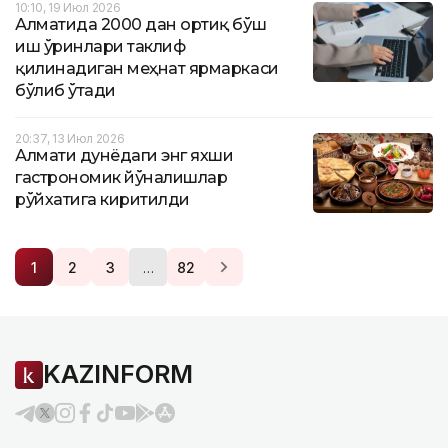
10:10, 19 Июл 2026
Алматида 2000 дан ортиқ бўш
иш ўринлари таклиф
қилинадиган меҳнат ярмаркаси
бўлиб ўтади
20:37, 13 Июл 2026
Алмати дунёдаги энг яхши
гастрономик йўналишлар
рўйхатига киритилди
…
1
2
3
82
KAZINFORM