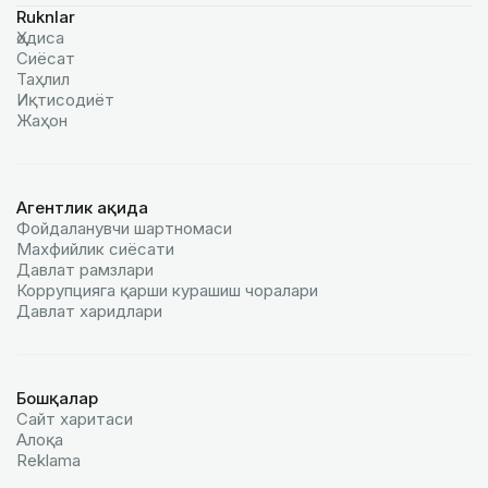
Ruknlar
Ҳодиса
Сиёсат
Таҳлил
Иқтисодиёт
Жаҳон
Агентлик ҳақида
Фойдаланувчи шартномаси
Махфийлик сиёсати
Давлат рамзлари
Коррупцияга қарши курашиш чоралари
Давлат харидлари
Бошқалар
Сайт харитаси
Алоқа
Reklamа