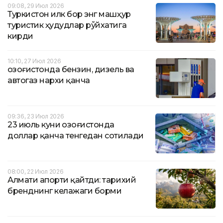
09:08, 29 Июл 2026
Туркистон илк бор энг машҳур
туристик ҳудудлар рўйхатига
кирди
10:10, 27 Июл 2026
Қозоғистонда бензин, дизель ва
автогаз нархи қанча
09:36, 23 Июл 2026
23 июль куни Қозоғистонда
доллар қанча тенгедан сотилади
08:00, 22 Июл 2026
Алмати апорти қайтди: тарихий
бренднинг келажаги борми