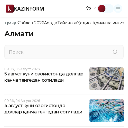
KAZINFORM
ЎЗ
Сайлов-2026
Ақорда
Тайинлов
Ҳодиса
Қонун ва интизо
Тренд:
Алмати
09:36, 05 Август 2026
5 август куни Қозоғистонда доллар
қанча тенгедан сотилади
09:36, 04 Август 2026
4 август куни Қозоғистонда
доллар қанча тенгедан сотилади