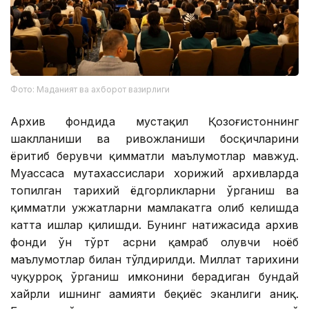
Фото: Маданият ва ахборот вазирлиги
Архив фондида мустақил Қозоғистоннинг
шаклланиши ва ривожланиши босқичларини
ёритиб берувчи қимматли маълумотлар мавжуд.
Муассаса мутахассислари хорижий архивларда
топилган тарихий ёдгорликларни ўрганиш ва
қимматли ҳужжатларни мамлакатга олиб келишда
катта ишлар қилишди. Бунинг натижасида архив
фонди ўн тўрт асрни қамраб олувчи ноёб
маълумотлар билан тўлдирилди. Миллат тарихини
чуқурроқ ўрганиш имконини берадиган бундай
хайрли ишнинг аҳамияти беқиёс эканлиги аниқ.