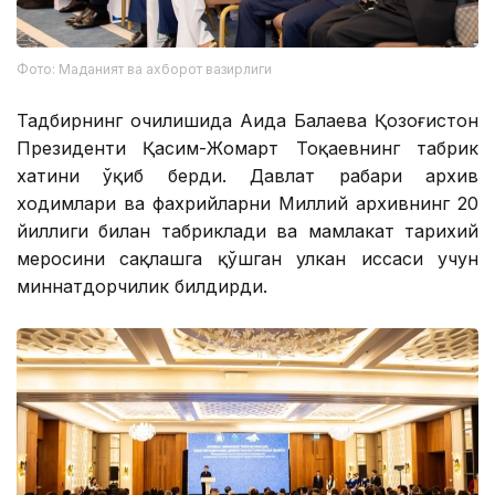
Фото: Маданият ва ахборот вазирлиги
Тадбирнинг очилишида Аида Балаева Қозоғистон
Президенти Қасим-Жомарт Тоқаевнинг табрик
хатини ўқиб берди. Давлат раҳбари архив
ходимлари ва фахрийларни Миллий архивнинг 20
йиллиги билан табриклади ва мамлакат тарихий
меросини сақлашга қўшган улкан ҳиссаси учун
миннатдорчилик билдирди.