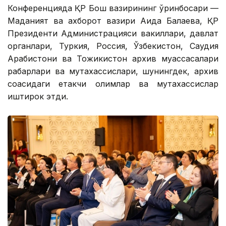
Конференцияда ҚР Бош вазирининг ўринбосари —
Маданият ва ахборот вазири Аида Балаева, ҚР
Президенти Администрацияси вакиллари, давлат
органлари, Туркия, Россия, Ўзбекистон, Саудия
Арабистони ва Тожикистон архив муассасалари
раҳбарлари ва мутахассислари, шунингдек, архив
соҳасидаги етакчи олимлар ва мутахассислар
иштирок этди.