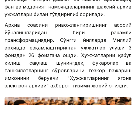
фан ва маданият намояндаларининг шахсий архив
ҳужжатлари билан тўлдирилиб борилади.
Архив соҳасини ривожлантиришнинг асосий
йўналишларидан бири рақамли
трансформациядир. Сўнгги йилларда Миллий
архивда рақамлаштирилган ҳужжатлар улуши 3
фоиздан 26 фоизгача ошди. Ҳужжатларни қабул
қилиш, сақлаш, шунингдек, фуқаролар ва
ташкилотларнинг сўровларини тезкор бажариш
имконини берувчи "Ҳужжатларнинг ягона
электрон архиви" ахборот тизими жорий этилди.