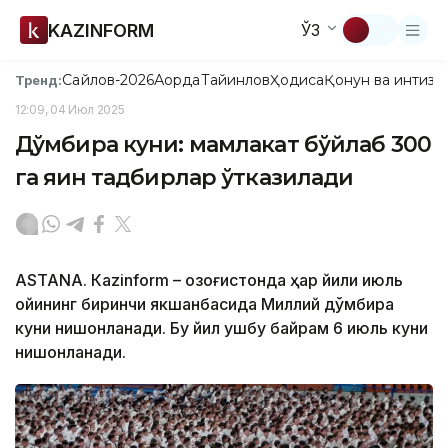
KAZINFORM
ЎЗ
Сайлов-2026
Ақорда
Тайинлов
Ҳодиса
Қонун ва интизо
Тренд:
12:09, 04 Июл 2025
Дўмбира куни: мамлакат бўйлаб 300
га яқин тадбирлар ўтказилади
ASTANА. Кazinform – Қозоғистонда ҳар йили июль
ойининг биринчи якшанбасида Миллий дўмбира
куни нишонланади. Бу йил ушбу байрам 6 июль куни
нишонланади.