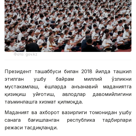
Фото: gov.kz
Президент ташаббуси билан 2018 йилда ташкил
этилган ушбу байрам миллий ўзликни
мустаҳкамлаш, ёшларда анъанавий маданиятга
қизиқиш уйғотиш, авлодлар давомийлигини
таъминлашга хизмат қилмоқда.
Маданият ва ахборот вазирлиги томонидан ушбу
санага бағишланган республика тадбирлари
режаси тасдиқланди.