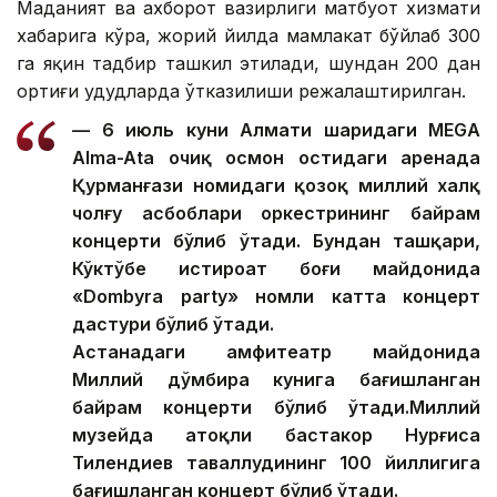
Маданият ва ахборот вазирлиги матбуот хизмати
хабарига кўра, жорий йилда мамлакат бўйлаб 300
га яқин тадбир ташкил этилади, шундан 200 дан
ортиғи ҳудудларда ўтказилиши режалаштирилган.
— 6 июль куни Алмати шаҳридаги MEGA
Alma-Ata очиқ осмон остидаги аренада
Қурманғази номидаги қозоқ миллий халқ
чолғу асбоблари оркестрининг байрам
концерти бўлиб ўтади. Бундан ташқари,
Кўктўбе истироҳат боғи майдонида
«Dombyra party» номли катта концерт
дастури бўлиб ўтади.
Астанадаги амфитеатр майдонида
Миллий дўмбира кунига бағишланган
байрам концерти бўлиб ўтади.Миллий
музейда атоқли бастакор Нурғиса
Тилендиев таваллудининг 100 йиллигига
бағишланган концерт бўлиб ўтади.