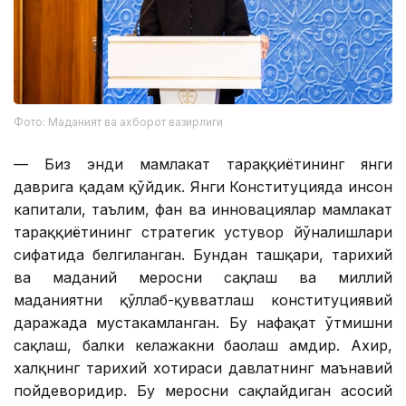
Фото: Маданият ва ахборот вазирлиги
— ​​Биз энди мамлакат тараққиётининг янги
даврига қадам қўйдик. Янги Конституцияда инсон
капитали, таълим, фан ва инновациялар мамлакат
тараққиётининг стратегик устувор йўналишлари
сифатида белгиланган. Бундан ташқари, тарихий
ва маданий меросни сақлаш ва миллий
маданиятни қўллаб-қувватлаш конституциявий
даражада мустаҳкамланган. Бу нафақат ўтмишни
сақлаш, балки келажакни баҳолаш ҳамдир. Ахир,
халқнинг тарихий хотираси давлатнинг маънавий
пойдеворидир. Бу меросни сақлайдиган асосий