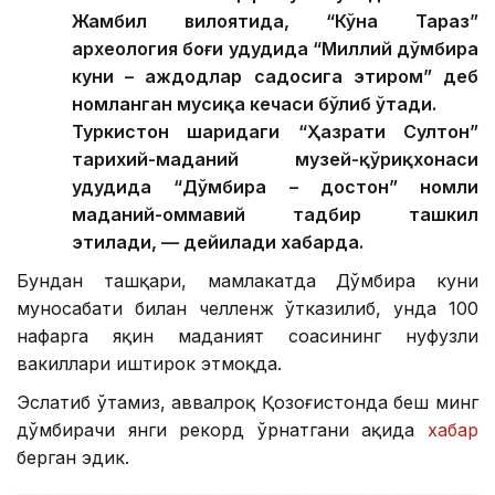
Жамбил вилоятида, “Кўҳна Тараз”
археология боғи ҳудудида “Миллий дўмбира
куни – аждодлар садосига эҳтиром” деб
номланган мусиқа кечаси бўлиб ўтади.
Туркистон шаҳридаги “Ҳазрати Султон”
тарихий-маданий музей-қўриқхонаси
ҳудудида “Дўмбира – достон” номли
маданий-оммавий тадбир ташкил
этилади, — дейилади хабарда.
Бундан ташқари, мамлакатда Дўмбира куни
муносабати билан челленж ўтказилиб, унда 100
нафарга яқин маданият соҳасининг нуфузли
вакиллари иштирок этмоқда.
Эслатиб ўтамиз, аввалроқ Қозоғистонда беш минг
дўмбирачи янги рекорд ўрнатгани ҳақида
хабар
берган эдик.