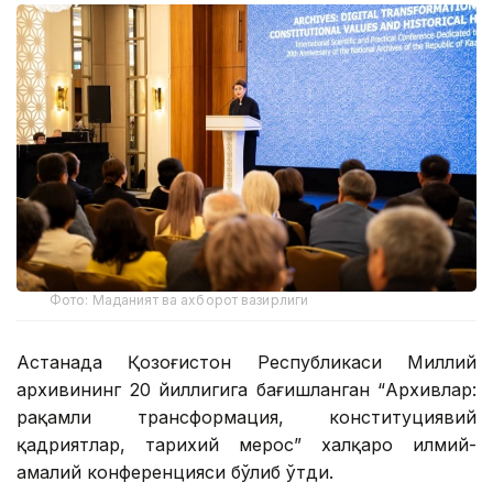
Фото: Маданият ва ахборот вазирлиги
Астанада Қозоғистон Республикаси Миллий
архивининг 20 йиллигига бағишланган “Архивлар:
рақамли трансформация, конституциявий
қадриятлар, тарихий мерос” халқаро илмий-
амалий конференцияси бўлиб ўтди.