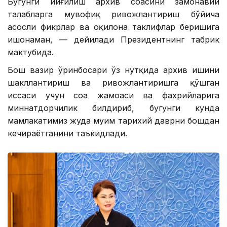
Бугунги йиғилиш архив соҳасини замонавий
талабларга мувофиқ ривожлантириш бўйича
асосли фикрлар ва оқилона таклифлар беришига
ишонаман, — дейилади Президентнинг табрик
мактубида.
Бош вазир ўринбосари ўз нутқида архив ишини
шакллантириш ва ривожлантиришга қўшган
ҳиссаси учун соҳа жамоаси ва фахрийларига
миннатдорчилик билдириб, бугунги кунда
мамлакатимиз жуда муҳим тарихий даврни бошдан
кечираётганини таъкидлади.