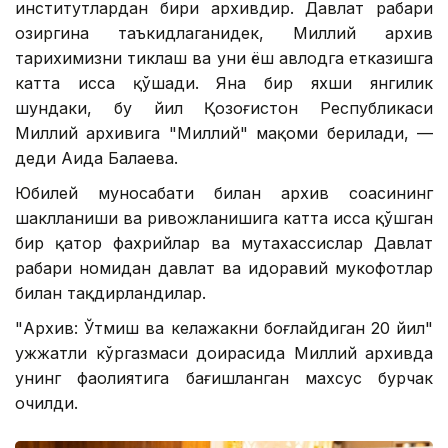
институтлардан бири архивдир. Давлат раҳбари
ҳозиргина таъкидлаганидек, Миллий архив
тарихимизни тиклаш ва уни ёш авлодга етказишга
катта ҳисса қўшади. Яна бир яхши янгилик
шундаки, бу йил Қозоғистон Республикаси
Миллий архивига "Миллий" мақоми берилади, —
деди Аида Балаева.
Юбилей муносабати билан архив соҳасининг
шаклланиши ва ривожланишига катта ҳисса қўшган
бир қатор фахрийлар ва мутахассислар Давлат
раҳбари номидан давлат ва идоравий мукофотлар
билан тақдирландилар.
"Архив: Ўтмиш ва келажакни боғлайдиган 20 йил"
ҳужжатли кўргазмаси доирасида Миллий архивда
унинг фаолиятига бағишланган махсус бурчак
очилди.