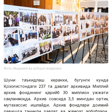
Фото: Маданият ва ахборот вазирлиги
Шуни таъкидлаш керакки, бугунги кунда
Қозоғистондаги 237 та давлат архивида Миллий
архив фондининг қарийб 30 миллион ҳужжати
сақланмоқда. Архив соҳасида 3,5 мингдан ортиқ
мутахассис ишлайди. Архив фондлари доимий
равишда таниқли давлат ва жамоат арбоблари,