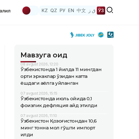
KZ
QZ
РУ
EN
中文
ق ز
ЎЗ
аҳлил
Мавзуга оид
08 avgust 2026, 12:20
Ўзбекистонда 1 йилда 11 мингдан
ортиқ эркаклар ўзидан катта
ёшдаги аёлга уйланган
07 avgust 2026, 15:15
Ўзбекистонда июль ойида 0,1
фоизлик дефляция қайд этилди
07 avgust 2026, 11:10
Ўзбекистон Қозоғистондан 10,6
минг тонна мол гўшти импорт
қилди