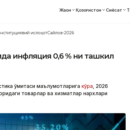
Жаҳон
Қозоғистон
Сиёсат
Т
нституциявий ислоҳот
Сайлов-2026
да инфляция 0,6 % ни ташкил
стика қўмитаси маълумотларига
кўра
, 2026
оридаги товарлар ва хизматлар нархлари