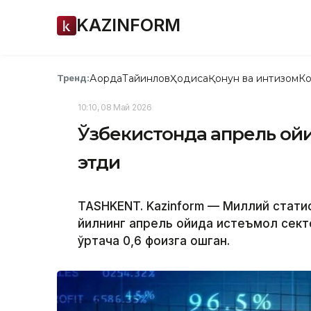
KAZINFORM
Ақорда
Тайинлов
Ҳодиса
Қонун ва интизом
Ко
Тренд:
10:10, 08 Май 2026
Ўзбекистонда апрель ойи
этди
TASHKENT. Kazinform — Миллий стати
йилнинг апрель ойида истеъмол сект
ўртача 0,6 фоизга ошган.