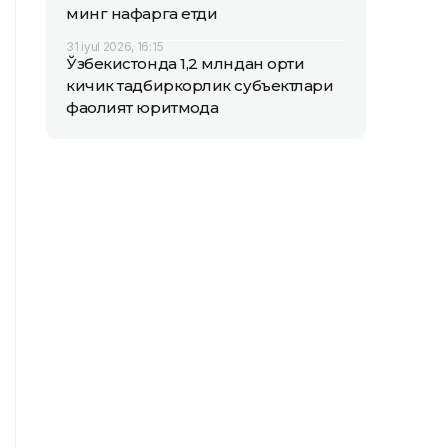
минг нафарга етди
31 iyul 2026, 16:15
Ўзбекистонда 1,2 млндан ортиқ
кичик тадбиркорлик субъектлари
фаолият юритмоқда