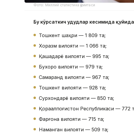
Фото: Миллий статистика қўмитаси
Бу кўрсаткич ҳудудлар кесимида қуйида
Тошкент шаҳри — 1 809 та;
Хоразм вилояти — 1 066 та;
Қашқадарё вилояти — 995 та;
Бухоро вилояти — 979 та;
Самарқанд вилояти — 967 та;
Тошкент вилояти — 928 та;
Сурхондарё вилояти — 850 та;
Қорақалпоғистон Республикаси — 772 т
Фарғона вилояти — 715 та;
Наманган вилояти — 509 та;