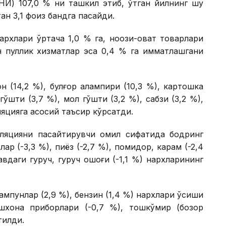
НИ) 107,0 % ни ташкил этиб, ўтган йилнинг шу
тан 3,1 фоиз бандга пасайди.
архлари ўртача 1,0 % га, ноозиқ-овқат товарлари
н пуллик хизматлар эса 0,4 % га қимматлашгани
н (14,2 %), булғор қалампири (10,3 %), картошка
й гўшти (3,7 %), мол гўшти (3,2 %), сабзи (3,2 %),
яцияга асосий таъсир кўрсатди.
нфляцияни пасайтирувчи омил сифатида бодринг
тлар (-3,3 %), пиёз (-2,7 %), помидор, карам (-2,4
вдаги гуруч, гуруч оқшоғи (-1,1 %) нархларининг
ампунлар (2,9 %), бензин (1,4 %) нархлари ўсиши
шхона приборлари (-0,7 %), тошкўмир (бозор
тилди.