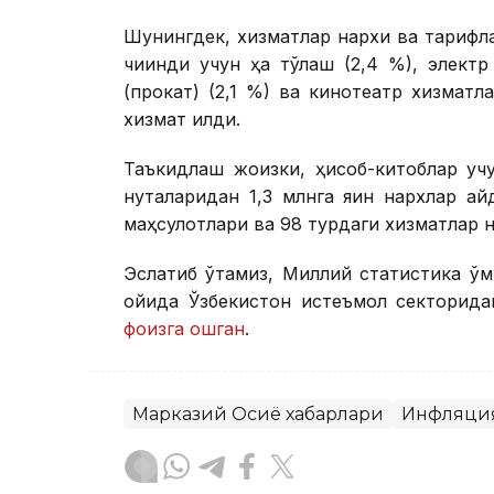
Шунингдек, xизматлар нархи ва тарифл
чиқинди учун ҳақ тўлаш (2,4 %), элек
(прокат) (2,1 %) ва кинотеатр хизмат
хизмат қилди.
Таъкидлаш жоизки, ҳисоб-китоблар уч
нуқталаридан 1,3 млнга яқин нархлар қайд
маҳсулотлари ва 98 турдаги хизматлар 
Эслатиб ўтамиз, Миллий статистика қў
ойида Ўзбекистон истеъмол секторида
фоизга ошган
.
Марказий Осиё хабарлари
Инфляци