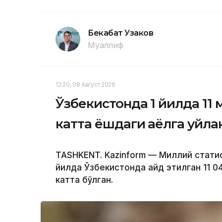
Бекабат Узаков
Муаллиф
12:20, 08 Август 2026
Ўзбекистонда 1 йилда 11 
катта ёшдаги аёлга уйла
TASHKENT. Kazinform — Миллий стати
йилда Ўзбекистонда қайд этилган 11 
катта бўлган.