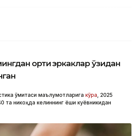
мингдан ортиқ эркаклар ўзидан
нган
стика қўмитаси маълумотларига
кўра
, 2025
040 та никоҳда келиннинг ёши куёвникидан