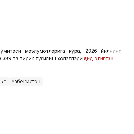
қўмитаси маълумотларига кўра, 2026 йилнинг
 389 та тирик туғилиш ҳолатлари
қайд этилган
.
коҳ
Ўзбекистон