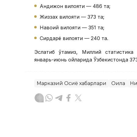
Андижон вилояти — 486 та;
Жиззах вилояти — 373 та;
Навоий вилояти — 351 та;
Сирдарё вилояти — 240 та.
Эслатиб ўтамиз, Миллий статистика 
январь-июнь ойларида Ўзбекистонда 373
Марказий Осиё хабарлари
Оила
Ни
Бекабат Узаков
Муаллиф