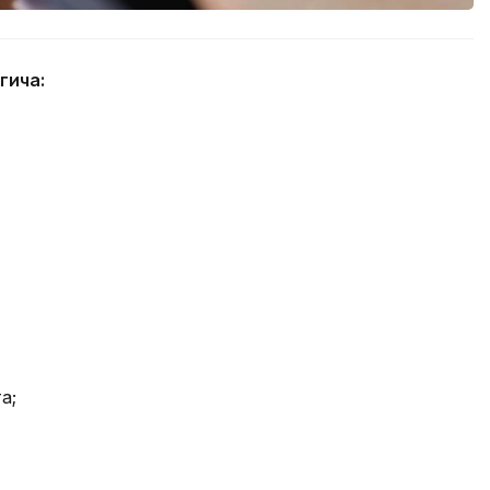
гича:
а;