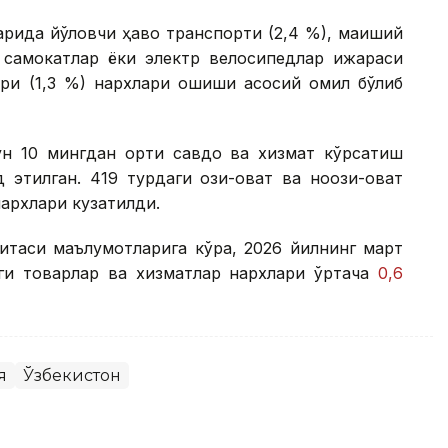
арида йўловчи ҳаво транспорти (2,4 %), маиший
тр самокатлар ёки электр велосипедлар ижараси
лари (1,3 %) нархлари ошиши асосий омил бўлиб
ун 10 мингдан ортиқ савдо ва хизмат кўрсатиш
 этилган. 419 турдаги озиқ-овқат ва ноозиқ-овқат
нархлари кузатилди.
митаси маълумотларига кўра, 2026 йилнинг март
ги товарлар ва хизматлар нархлари ўртача
0,6
я
Ўзбекистон