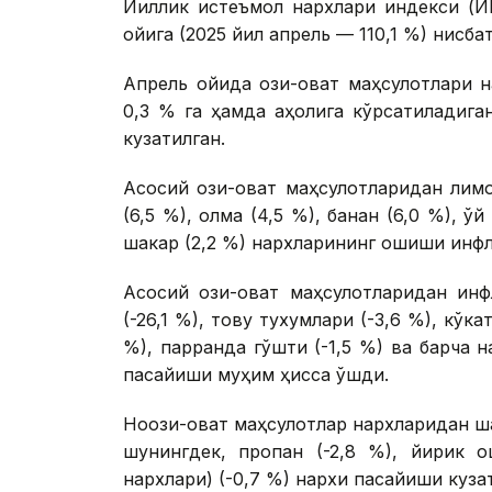
Йиллик истеъмол нархлари индекси (И
ойига (2025 йил апрель — 110,1 %) нисба
Апрель ойида озиқ-овқат маҳсулотлари н
0,3 % га ҳамда аҳолига кўрсатиладига
кузатилган.
Асосий озиқ-овқат маҳсулотларидан лимо
(6,5 %), олма (4,5 %), банан (6,0 %), қў
шакар (2,2 %) нархларининг ошиши инфл
Асосий озиқ-овқат маҳсулотларидан и
(-26,1 %), товуқ тухумлари (-3,6 %), кўка
%), парранда гўшти (-1,5 %) ва барча на
пасайиши муҳим ҳисса қўшди.
Ноозиқ-овқат маҳсулотлар нархларидан ш
шунингдек, пропан (-2,8 %), йирик о
нархлари) (-0,7 %) нархи пасайиши куза