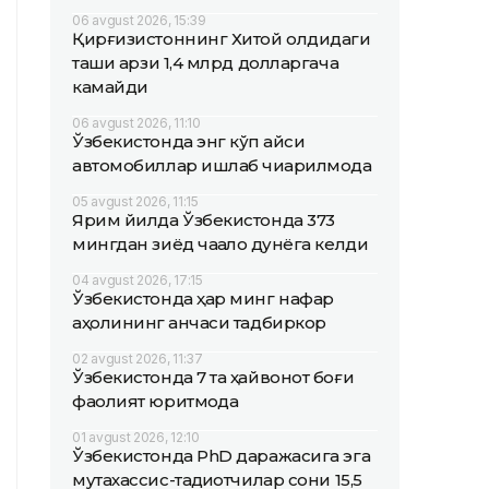
06 avgust 2026, 15:39
Қирғизистоннинг Хитой олдидаги
ташқи қарзи 1,4 млрд долларгача
камайди
06 avgust 2026, 11:10
Ўзбекистонда энг кўп қайси
автомобиллар ишлаб чиқарилмоқда
05 avgust 2026, 11:15
Ярим йилда Ўзбекистонда 373
мингдан зиёд чақалоқ дунёга келди
04 avgust 2026, 17:15
Ўзбекистонда ҳар минг нафар
аҳолининг қанчаси тадбиркор
02 avgust 2026, 11:37
Ўзбекистонда 7 та ҳайвонот боғи
фаолият юритмоқда
01 avgust 2026, 12:10
Ўзбекистонда PhD даражасига эга
мутахассис-тадқиқотчилар сони 15,5