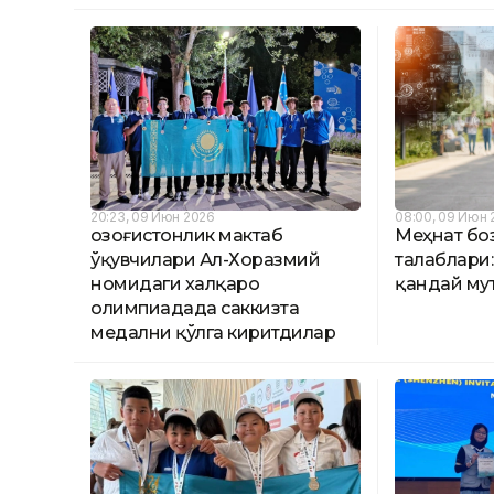
20:23, 09 Июн 2026
08:00, 09 Июн 
Қозоғистонлик мактаб
Меҳнат бо
ўқувчилари Ал-Хоразмий
талаблари:
номидаги халқаро
қандай му
олимпиадада саккизта
медални қўлга киритдилар