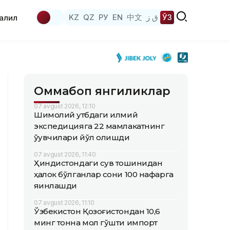
KZ
QZ
РУ
EN
中文
ق ز
ЎЗ
аҳлил
Оммабоп янгиликлар
07 avgust 2026, 12:10
Шимолий қутбдаги илмий
экспедицияга 22 мамлакатнинг
ўқувчилари йўл олишди
07 avgust 2026, 11:40
Ҳиндистондаги сув тошқинидан
ҳалок бўлганлар сони 100 нафарга
яқинлашди
07 avgust 2026, 11:10
Ўзбекистон Қозоғистондан 10,6
минг тонна мол гўшти импорт