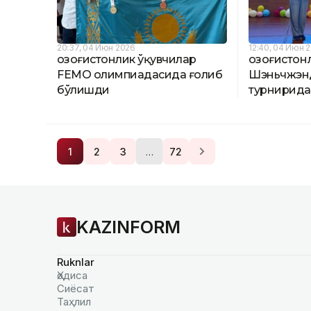
20:37, 04 Июн 2026
12:40, 04 Июн 
Қозоғистонлик ўқувчилар
Қозоғистон
FEMO олимпиадасида ғолиб
Шэньчжэнда
бўлишди
турнирида
…
1
2
3
72
KAZINFORM
Ruknlar
Ҳодиса
Сиёсат
Таҳлил