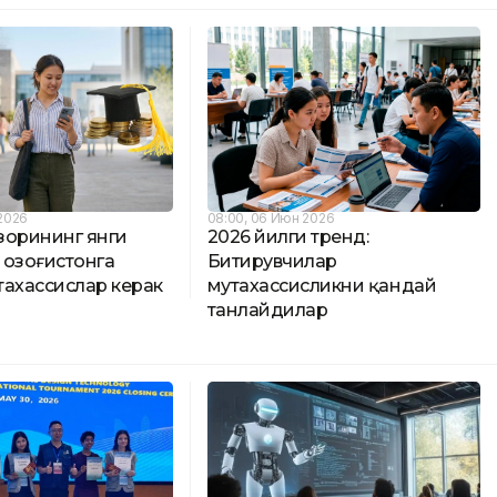
2026
08:00, 06 Июн 2026
зорининг янги
2026 йилги тренд:
 Қозоғистонга
Битирувчилар
тахассислар керак
мутахассисликни қандай
танлайдилар