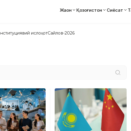
Жаҳон
Қозоғистон
Сиёсат
Т
нституциявий ислоҳот
Сайлов-2026