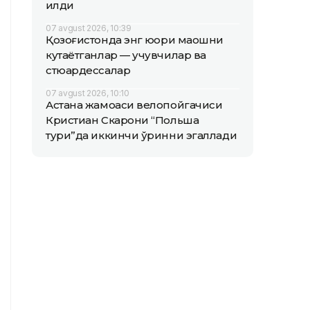
қилди
07 avgust 2026, 10:39
Қозоғистонда энг юқори маошни
кутаётганлар — учувчилар ва
стюардессалар
07 avgust 2026, 10:10
Астана жамоаси велопойгачиси
Кристиан Скарони “Польша
тури”да иккинчи ўринни эгаллади