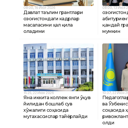
08:00, 16 Июл 2026
08:00, 13 Июл 
Давлат таълим грантлари
Қозоғистон
Қозоғистондаги кадрлар
абитуриен
масаласини ҳал қила
қандай гр
оладими
мумкин
15:25, 22 Июн 2026
10:37, 22 Июн 
Яна иккита коллеж янги ўқув
Педагоглар
йилидан бошлаб сув
ва Ўзбеки
хўжалиги соҳасида
соҳасида 
мутахассислар тайёрлайди
ривожлан
олди