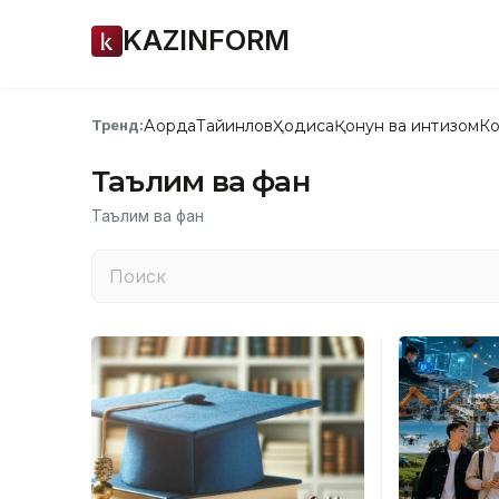
KAZINFORM
Ақорда
Тайинлов
Ҳодиса
Қонун ва интизом
Ко
Тренд:
Таълим ва фан
Таълим ва фан