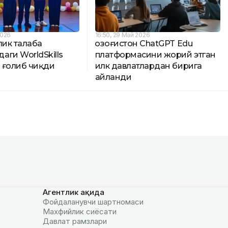
2026
16:50, 29 Май 2026
лик талаба
Қозоғистон ChatGPT Edu
ги WorldSkills
платформасини жорий этган
 ғолиб чиқди
илк давлатлардан бирига
айланди
Агентлик ҳақида
Фойдаланувчи шартномаси
Махфийлик сиёсати
Давлат рамзлари