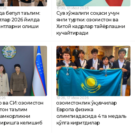
2026
15:00, 01 Июл 2026
да бепул таълим:
Сув хўжалиги соҳаси учун
тлар 2026 йилда
янги туртки: Қозоғистон ва
антларни олиши
Хитой кадрлар тайёрлашни
кучайтиради
2026
19:26, 17 Июн 2026
 ва СИ: Қозоғистон
Қозоғистонлик ўқувчилар
стон таълим
Европа физика
ҳамкорликни
олимпиадасида 4 та медаль
тиришга келишиб
қўлга киритдилар