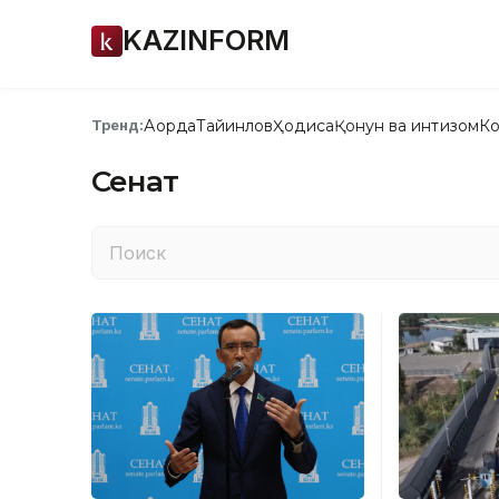
KAZINFORM
Ақорда
Тайинлов
Ҳодиса
Қонун ва интизом
Ко
Тренд:
Сенат