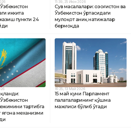
2026
11:39, 25 Июн 2026
-Ўзбекистон
Сув масалалари: Қозоғистон ва
аги иккита
Ўзбекистон ўртасидаги
казиш пункти 24
мулоқот аниқ натижалар
йди
бермоқда
026
16:25, 13 Май 2026
иқланди:
15 май куни Парламент
-Ўзбекистон
палаталарининг қўшма
режимини тартибга
мажлиси бўлиб ўтади
 ягона механизми
ди