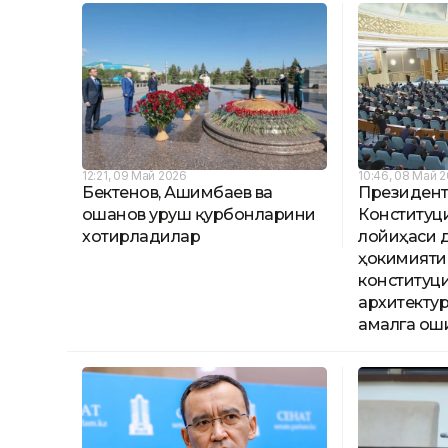
12:21, 09 Май 2026
10:46, 08 Май 
Бектенов, Ашимбаев ва
Президент
Қошанов уруш қурбонларини
Конституц
хотирладилар
лойиҳаси 
ҳокимияти
конституц
архитекту
амалга ош