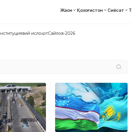
Жаҳон
Қозоғистон
Сиёсат
Т
нституциявий ислоҳот
Сайлов-2026