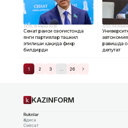
13:20, 16 Апрел 2026
12:50, 09 Апре
Сенат раиси Қозоғистонда
Университ
янги партиялар ташкил
автономия
этилиши ҳақида фикр
равишда 
билдирди
депутат
…
1
2
3
26
KAZINFORM
Ruknlar
Ҳодиса
Сиёсат