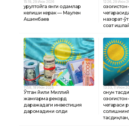
15:19, 29 Июн 2026
12:26, 29 Июн 
Қурултойга янги одамлар
Қозоғистон
келиши керак — Маулен
чегарасид
Ашимбаев
назорат-ўт
соат ишла
11:58, 18 Июн 2026
13:33, 11 Июн 2
Ўтган йили Миллий
Қонун тасд
жамғарма рекорд
Қозоғистон
даражадаги инвестиция
чегараси 
даромадини олди
солишнинг
тасдиқлан