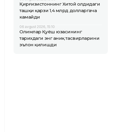
Қирғизистоннинг Хитой олдидаги
ташқи қарзи 1,4 млрд долларгача
камайди
06 avgust 2026, 15:10
Олимлар Қуёш юзасининг
тарихдаги энг аниқ тасвирларини
эълон қилишди