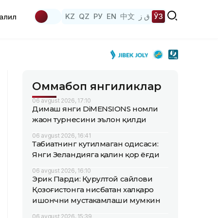
KZ
QZ
РУ
EN
中文
ق ز
ЎЗ
аҳлил
Оммабоп янгиликлар
06 avgust 2026, 17:10
Димаш янги DiMENSIONS номли
жаҳон турнесини эълон қилди
06 avgust 2026, 16:41
Табиатнинг кутилмаган ҳодисаси:
Янги Зеландияга қалин қор ёғди
06 avgust 2026, 16:10
Эрик Парди: Қурултой сайлови
Қозоғистонга нисбатан халқаро
ишончни мустаҳкамлаши мумкин
06 avgust 2026, 15:39