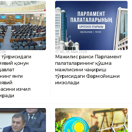
2026
17:46, 05 Май 2026
 тўғрисидаги
Мажилис раиси Парламент
иявий қонун
палаталарининг қўшма
давлат
мажлисини чақириш
нинг янги
тўғрисидаги Фармойишни
иявий
имзолади
расини изчил
иради