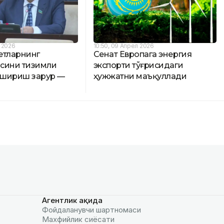
л 2026
10:50, 09 Апрел 2026
етларнинг
Сенат Европага энергия
сини тизимли
экспорти тўғрисидаги
ошириш зарур —
ҳужжатни маъқуллади
Агентлик ҳақида
Фойдаланувчи шартномаси
Махфийлик сиёсати