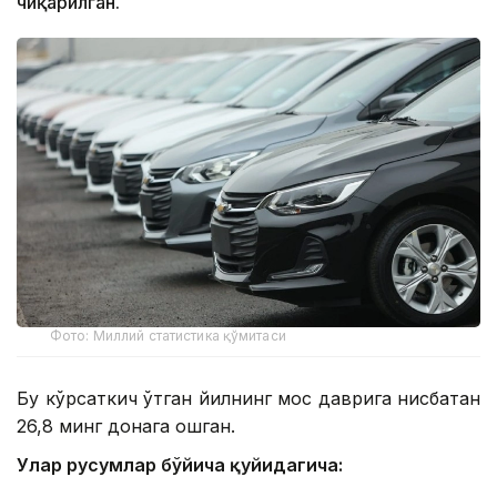
чиқарилган.
Фото: Миллий статистика қўмитаси
Бу кўрсаткич ўтган йилнинг мос даврига нисбатан
26,8 минг донага ошган.
Улар русумлар бўйича қуйидагича: