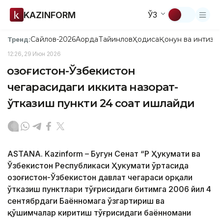
KAZINFORM
ЎЗ
Сайлов-2026
Ақорда
Тайинлов
Ҳодиса
Қонун ва интизо
Тренд:
12:26, 29 Июн 2026
Қозоғистон-Ўзбекистон
чегарасидаги иккита назорат-
ўтказиш пункти 24 соат ишлайди
ASTANA. Kazinform – Бугун Сенат “ҚР Ҳукумати ва
Ўзбекистон Республикаси Ҳукумати ўртасида
Қозоғистон-Ўзбекистон давлат чегараси орқали
ўтказиш пунктлари тўғрисидаги битимга 2006 йил 4
сентябрдаги Баённомага ўзгартириш ва
қўшимчалар киритиш тўғрисидаги баённомани