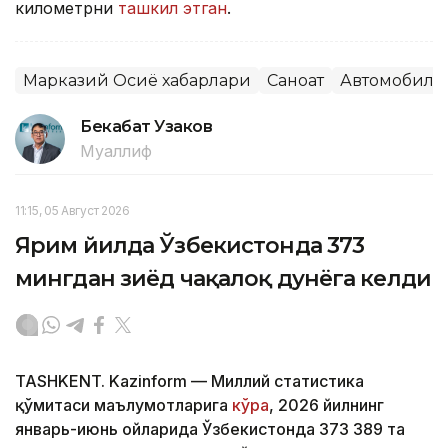
километрни
ташкил этган
.
Марказий Осиё хабарлари
Саноат
Автомобилс
Бекабат Узаков
Муаллиф
11:15, 05 Август 2026
Ярим йилда Ўзбекистонда 373
мингдан зиёд чақалоқ дунёга келди
TASHKENT. Kazinform — Миллий статистика
қўмитаси маълумотларига
кўра
, 2026 йилнинг
январь-июнь ойларида Ўзбекистонда 373 389 та