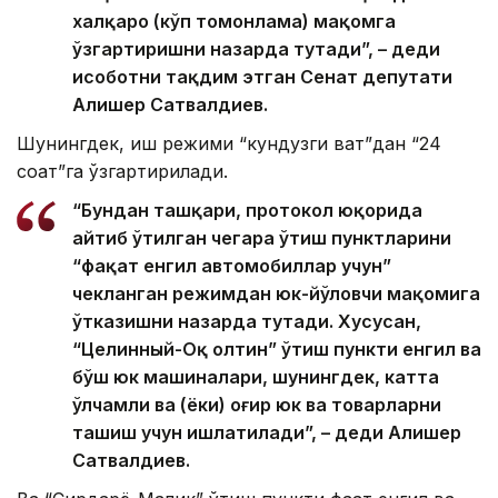
халқаро (кўп томонлама) мақомга
ўзгартиришни назарда тутади”, – деди
ҳисоботни тақдим этган Сенат депутати
Алишер Сатвалдиев.
Шунингдек, иш режими “кундузги вақт”дан “24
соат”га ўзгартирилади.
“Бундан ташқари, протокол юқорида
айтиб ўтилган чегара ўтиш пунктларини
“фақат енгил автомобиллар учун”
чекланган режимдан юк-йўловчи мақомига
ўтказишни назарда тутади. Хусусан,
“Целинный-Оқ олтин” ўтиш пункти енгил ва
бўш юк машиналари, шунингдек, катта
ўлчамли ва (ёки) оғир юк ва товарларни
ташиш учун ишлатилади”, – деди Алишер
Сатвалдиев.