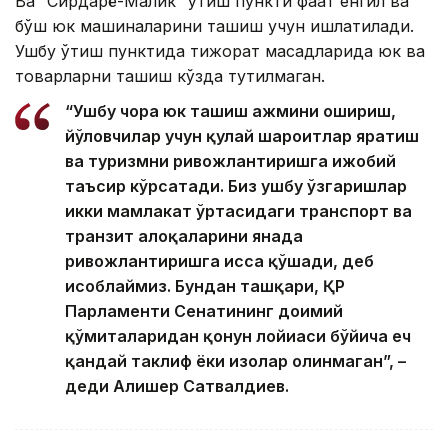
Ва “Сирдарё-Малик” ўтиш пункти фақат енгил ва
бўш юк машиналарини ташиш учун ишлатилади.
Ушбу ўтиш пунктида тижорат мақсадларида юк ва
товарларни ташиш кўзда тутилмаган.
“Ушбу чора юк ташиш ҳажмини ошириш,
йўловчилар учун қулай шароитлар яратиш
ва туризмни ривожлантиришга ижобий
таъсир кўрсатади. Биз ушбу ўзгаришлар
икки мамлакат ўртасидаги транспорт ва
транзит алоқаларини янада
ривожлантиришга ҳисса қўшади, деб
ҳисоблаймиз. Бундан ташқари, ҚР
Парламенти Сенатининг доимий
қўмиталаридан қонун лойиҳаси бўйича ҳеч
қандай таклиф ёки изоҳлар олинмаган”, –
деди Алишер Сатвалдиев.