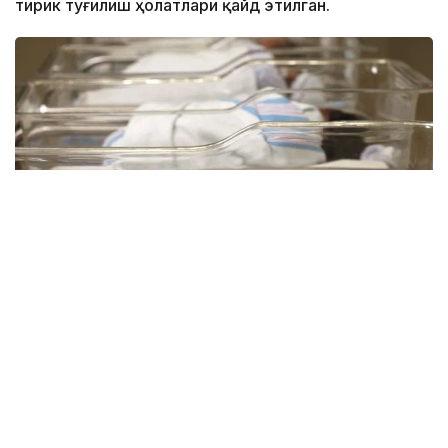
тирик туғилиш ҳолатлари қайд этилган.
Фото: Миллий статистика қўмитаси
Ҳудудлар кесимида туғилишлар сони:
Самарқанд вилояти – 46 436 та
Фарғона вилояти – 41 773 та