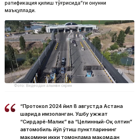
ратификация қилиш тўғрисида”ги Қонунни
маъқуллади.
Фото: Видеодан алынған скрин
“Протокол 2024 йил 8 августда Астана
шаҳрида имзоланган. Ушбу ҳужжат
“Сирдарё-Малик” ва “Целинный-Оқ олтин”
автомобиль йўл ўтиш пунктларининг
мақомини икки томонлама мақомдан