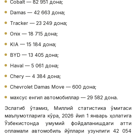
Cobalt — 82 951 дона;
Damas — 42 663 дона;
Tracker — 23 249 дона;
Onix — 18 715 дона;
KIA — 15 184 дона;
BYD — 13 405 дона;
Haval — 5 061 дона;
Chery — 4 384 дона;
Chevrolet Damas Move — 600 дона;
махсус енгил автомобиллар — 29 582 дона.
Эслатиб ўтамиз, Миллий статистика қўмитаси
маълумотларига кўра, 2026 йил 1 январь ҳолатига
Ўзбекистонда умумий фойдаланишдаги қаттиқ
қопламали автомобиль йўллари узунлиги 42 054