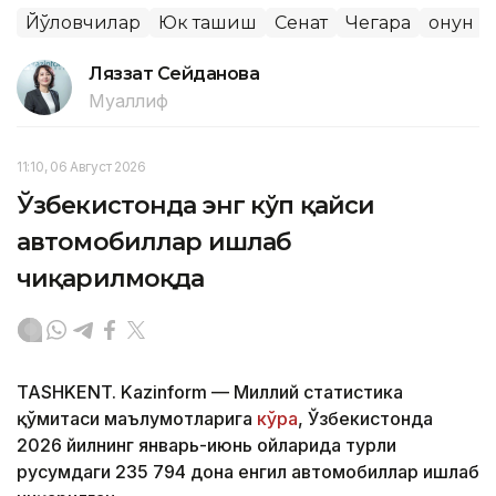
Йўловчилар
Юк ташиш
Сенат
Чегара
Қонун
Ляззат Сейданова
Муаллиф
11:10, 06 Август 2026
Ўзбекистонда энг кўп қайси
автомобиллар ишлаб
чиқарилмоқда
TASHKENT. Kazinform — Миллий статистика
қўмитаси маълумотларига
кўра
, Ўзбекистонда
2026 йилнинг январь-июнь ойларида турли
русумдаги 235 794 дона енгил автомобиллар ишлаб