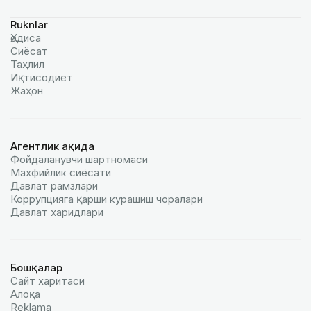
Ruknlar
Ҳодиса
Сиёсат
Таҳлил
Иқтисодиёт
Жаҳон
Агентлик ҳақида
Фойдаланувчи шартномаси
Махфийлик сиёсати
Давлат рамзлари
Коррупцияга қарши курашиш чоралари
Давлат харидлари
Бошқалар
Сайт харитаси
Алоқа
Reklamа