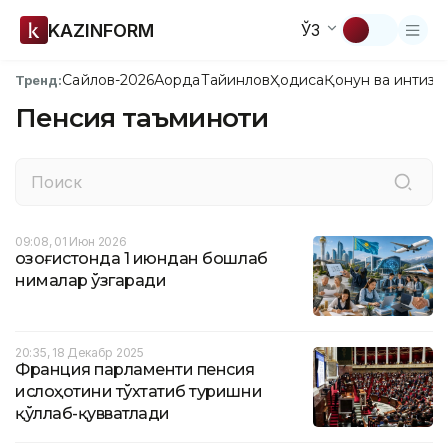
KAZINFORM
ЎЗ
Сайлов-2026
Ақорда
Тайинлов
Ҳодиса
Қонун ва интизо
Тренд:
Пенсия таъминоти
09:08, 01 Июн 2026
Қозоғистонда 1 июндан бошлаб
нималар ўзгаради
20:35, 18 Декабр 2025
Франция парламенти пенсия
ислоҳотини тўхтатиб туришни
қўллаб-қувватлади