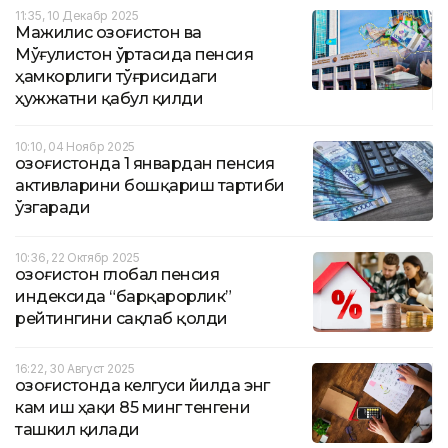
11:35, 10 Декабр 2025
Мажилис Қозоғистон ва
Мўғулистон ўртасида пенсия
ҳамкорлиги тўғрисидаги
ҳужжатни қабул қилди
10:10, 04 Ноябр 2025
Қозоғистонда 1 январдан пенсия
активларини бошқариш тартиби
ўзгаради
10:36, 22 Октябр 2025
Қозоғистон глобал пенсия
индексида “барқарорлик”
рейтингини сақлаб қолди
16:22, 30 Август 2025
Қозоғистонда келгуси йилда энг
кам иш ҳақи 85 минг тенгени
ташкил қилади