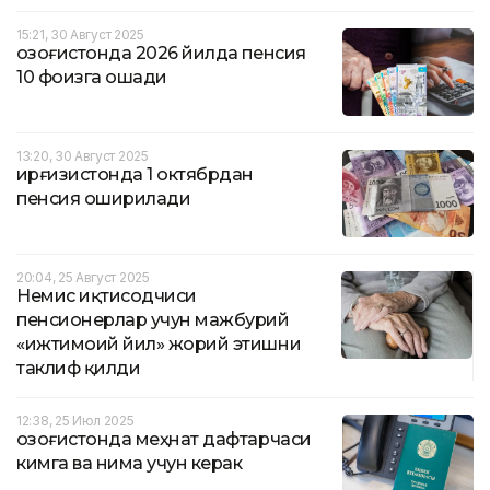
15:21, 30 Август 2025
Қозоғистонда 2026 йилда пенсия
10 фоизга ошади
13:20, 30 Август 2025
Қирғизистонда 1 октябрдан
пенсия оширилади
20:04, 25 Август 2025
Немис иқтисодчиси
пенсионерлар учун мажбурий
«ижтимоий йил» жорий этишни
таклиф қилди
12:38, 25 Июл 2025
Қозоғистонда меҳнат дафтарчаси
кимга ва нима учун керак