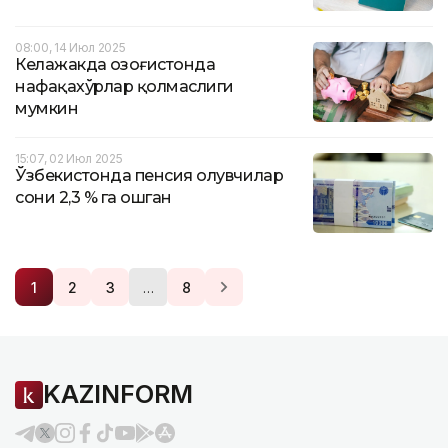
08:00, 14 Июл 2025
Келажакда Қозоғистонда
нафақахўрлар қолмаслиги
мумкин
15:07, 02 Июл 2025
Ўзбекистонда пенсия олувчилар
сони 2,3 % га ошган
…
1
2
3
8
KAZINFORM