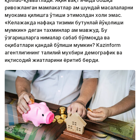
қўллаб-қувватлади. Яқин вақт ичида бошқа
ривожланган мамлакатлар ҳам шундай масалаларни
муҳокама қилишга ўтиши эҳтимолдан холи эмас.
«Келажакда нафақа тизими бутунлай йўқолиши
мумкин» деган тахминлар ҳам мавжуд. Бу
ўзгаришларга нималар сабаб бўлмоқда ва
оқибатлари қандай бўлиши мумкин? Kazinform
агентлигининг таҳлилий мухбири демографик ва
иқтисодий жиҳатларини ёритиб берди.