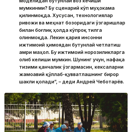
моделидан бутунлай воз кечиши
мумкинми? Бу сценарий кўп муҳокама
қилинмоқда. Хусусан, технологиялар
ривожи ва меҳнат бозоридаги ўзгаришлар
билан боғлиқ ҳолда кўпроқ тилга
олинмоқда. Лекин қария инсонни
ижтимоий ҳимоядан бутунлай четлатиш
амри маҳол. Бу ижтимоий норозиликларга
олиб келиши мумкин. Шунинг учун, нафақа
тизими қанчалик ўзгармасин, кексаларни
жамоавий қўллаб-қувватлашнинг бирор
шакли қолади”, – деди Андрей Чеботарёв.