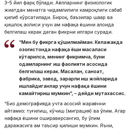
3–5 йил фарқ бўлади. Аёлларнинг физиологик
жиҳатдан меҳнатга чидамлилиги камроқлиги сабаб
қилиб кўрсатилади. Бироқ, баъзилар шаҳар ва
қишлоқ аҳолиси учун ҳам нафақа ёшини алоҳида
белгилаш керак деган фикрни илгари суради.
“Мен бу фикрга қўшилмайман. Келажакда
Қозоғистонда нафақа ёши масаласи
кўтарилса, менинг фикримча, буни
одамларнинг иш фаолияти асосида
белгилаш керак. Масалан, саноат,
фабрика, завод, зарарли иш жойларида
ишлайдиганлар учун нафақа ёшини
камайтириш мумкин”, – дейди мутахассис.
“Биз демографияда учта асосий жараённи
айтамиз: туғилиш, кўчиш (миграция) ва ўлим. Агар
нафақа ёшини ошираверсангиз, бу ўлим
даражасига ҳам таъсир қилиши мумкин. Яъни,