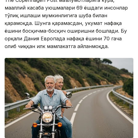
The Copenhagen Post маълумотларига кўра,
маҳаллий касаба уюшмалари 69 ёшдаги инсонлар
тўлиқ ишлаши мумкинлигига шубҳа билан
қарамоқда. Шунга қарамасдан, ҳукумат нафақа
ёшини босқичма-босқич оширишни бошлади. Бу
орқали Дания Европада нафақа ёшини 70 гача
олиб чиққан илк мамлакатга айланмоқда.