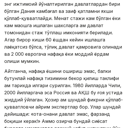
энг ижтимоий йўналтирилган давлатлардан бири
бўлган Дания камбағал ва заиф қатламни яхши
қўллаб-қувватлайди. Меҳнат стажи кам бўлган ёки
кам маошга ишлаган шахсларга ҳам давлат
томонидан стаж тўплаш имконияти берилади.
Агар бирор киши 60 ёшдан кейин ишлашга
лаёқатсиз бўлса, тўлиқ давлат қамровига олинади
ва 2 000 еврогача нафақа ёки моддий ёрдам
олиши мумкин.
Айтганча, нафақа ёшини ошириш эмас, балки
бутунлай нафақа тизимини бекор қилиш таклифи
ҳам тарихда илгари сурилган. 1980 йилларда Чили,
2000 йилларгача эса Россия ва АҚШ бу ғоя устида
жиддий ўйлаган. Ҳозир ҳам шундай фикрни қўллаб-
қувватловчи айрим экспертлар бор. Улар шундай
дейишади: «ота-онани давлат эмас, фарзанд
боқиши керак!» Аммо ҳозирча бундай сиёсат