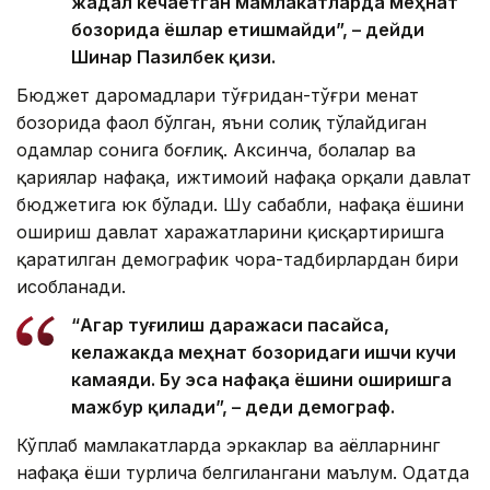
жадал кечаётган мамлакатларда меҳнат
бозорида ёшлар етишмайди”, – дейди
Шинар Пазилбек қизи.
Бюджет даромадлари тўғридан-тўғри меҳнат
бозорида фаол бўлган, яъни солиқ тўлайдиган
одамлар сонига боғлиқ. Аксинча, болалар ва
қариялар нафақа, ижтимоий нафақа орқали давлат
бюджетига юк бўлади. Шу сабабли, нафақа ёшини
ошириш давлат харажатларини қисқартиришга
қаратилган демографик чора-тадбирлардан бири
ҳисобланади.
“Агар туғилиш даражаси пасайса,
келажакда меҳнат бозоридаги ишчи кучи
камаяди. Бу эса нафақа ёшини оширишга
мажбур қилади”, – деди демограф.
Кўплаб мамлакатларда эркаклар ва аёлларнинг
нафақа ёши турлича белгилангани маълум. Одатда