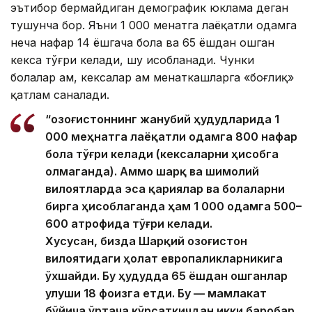
эътибор бермайдиган демографик юклама деган
тушунча бор. Яъни 1 000 меҳнатга лаёқатли одамга
неча нафар 14 ёшгача бола ва 65 ёшдан ошган
кекса тўғри келади, шу ҳисобланади. Чунки
болалар ҳам, кексалар ҳам меҳнаткашларга «боғлиқ»
қатлам саналади.
“Қозоғистоннинг жанубий ҳудудларида 1
000 меҳнатга лаёқатли одамга 800 нафар
бола тўғри келади (кексаларни ҳисобга
олмаганда). Аммо шарқ ва шимолий
вилоятларда эса қариялар ва болаларни
бирга ҳисоблаганда ҳам 1 000 одамга 500–
600 атрофида тўғри келади.
Хусусан, бизда Шарқий Қозоғистон
вилоятидаги ҳолат европаликларникига
ўхшайди. Бу ҳудудда 65 ёшдан ошганлар
улуши 18 фоизга етди. Бу — мамлакат
бўйича ўртача кўрсаткичдан икки баробар