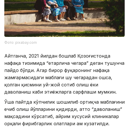
Фото: pixabay.com
Айтганча, 2021 йилдан бошлаб Қозоғистонда
нафақа тизимида “етарлича чегара” деган тушунча
пайдо бўлди. Агар бирор фуқаронинг нафақа
жамғармасидаги маблағи шу чегарадан ошса,
қолган қисмини уй-жой сотиб олиш ёки
даволаниш каби эҳтиёжларга сарфлаши мумкин.
Ўша пайтда кўпчилик шошилиб ортиқча маблағини
ечиб олиш йўлларини қидирди, ҳатто “даволаниш”
мақсадини кўрсатиб, айрим хусусий клиникалар
орқали фирибгарлик ҳолатлари ҳам кузатилди.