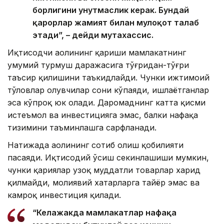
борлигини унутмаслик керак. Бундай
қарорлар жамият билан мулоқот талаб
этади”, – дейди мутахассис.
Иқтисодчи аҳолининг қариши мамлакатнинг
умумий турмуш даражасига тўғридан-тўғри
таъсир қилишини таъкидлайди. Чунки ижтимоий
тўловлар олувчилар сони кўпаяди, ишлаётганлар
эса кўпроқ юк олади. Даромаднинг катта қисми
истеъмол ва инвестицияга эмас, балки нафақа
тизимини таъминлашга сарфланади.
Натижада аҳолининг сотиб олиш қобилияти
пасаяди. Иқтисодий ўсиш секинлашиши мумкин,
чунки қариялар узоқ муддатли товарлар харид
қилмайди, молиявий хатарларга тайёр эмас ва
камроқ инвестиция қилади.
“Келажакда мамлакатлар нафақа