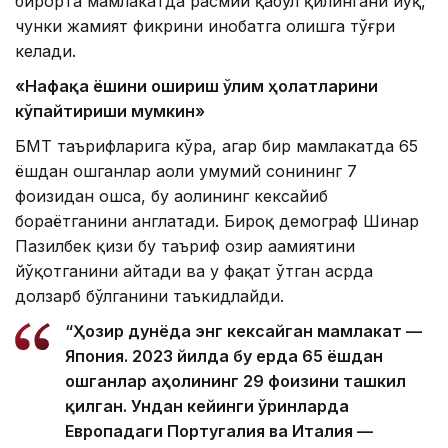
бирорта мамлакатда расмий қабул қилингани йўқ,
чунки жамият фикрини инобатга олишга тўғри
келади.
«Нафақа ёшини ошириш ўлим ҳолатларини
кўпайтириши мумкин»
БМТ таърифларига кўра, агар бир мамлакатда 65
ёшдан ошганлар аҳоли умумий сонининг 7
фоизидан ошса, бу аҳолининг кексайиб
бораётганини англатади. Бироқ демограф Шинар
Пазилбек қизи бу таъриф ҳозир аҳамиятини
йўқотганини айтади ва у фақат ўтган асрда
долзарб бўлганини таъкидлайди.
“Ҳозир дунёда энг кексайган мамлакат —
Япония. 2023 йилда бу ерда 65 ёшдан
ошганлар аҳолининг 29 фоизини ташкил
қилган. Ундан кейинги ўринларда
Европадаги Португалия ва Италия —