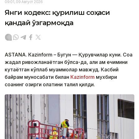
09:01, 09 Август 2026
Янги кодекс: қурилиш соҳаси
қандай ўзгармоқда
ASTANА. Кazinform – Бугун — Қурувчилар куни. Соҳа
жадал ривожланаётган бўлса-да, ҳали ҳам ечимини
кутаётган кўплаб муаммолар мавжуд. Касбий
байрам муносабати билан
Кazinform
мухбири
соҳанинг ҳозирги ҳолатини таҳлил қилди.