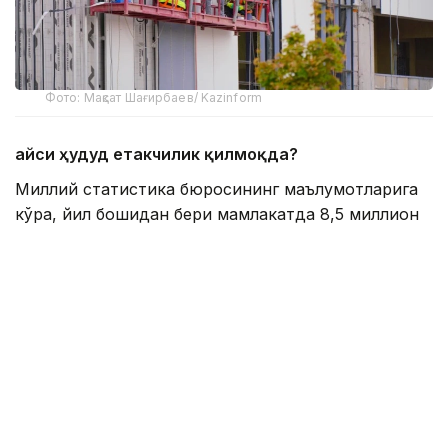
Фото: Мақсат Шағирбаев/ Kazinform
Қайси ҳудуд етакчилик қилмоқда?
Миллий статистика бюросининг маълумотларига
кўра, йил бошидан бери мамлакатда 8,5 миллион
квадрат метр уй-жой ёки 80 667 та турар жой
фойдаланишга топширилди. Йил охирига келиб бу
кўрсаткични 20 миллион квадрат метрга етказиш
режалаштирилган. Январь-июнь ойларида ўтган
йилнинг шу даврига нисбатан қурилиш
ишларининг ҳақиқий ҳажм индекси 115,2 фоизни
ташкил этди ва республиканинг 17 та ҳудудида
ижобий ўсиш қайд этилди.