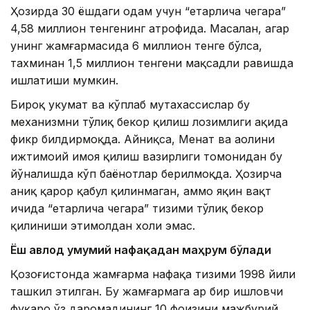
Ҳозирда 30 ёшдаги одам учун “етарлича чегара”
4,58 миллион тенгенинг атрофида. Масалан, агар
унинг жамғармасида 6 миллион тенге бўлса,
тахминан 1,5 миллион тенгени мақсадли равишда
ишлатиши мумкин.
Бироқ ҳукумат ва кўплаб мутахассислар бу
механизмни тўлиқ бекор қилиш лозимлиги ҳақида
фикр билдирмоқда. Айниқса, Меҳнат ва аҳолини
ижтимоий ҳимоя қилиш вазирлиги томонидан бу
йўналишда кўп баёнотлар берилмоқда. Ҳозирча
аниқ қарор қабул қилинмаган, аммо яқин вақт
ичида “етарлича чегара” тизими тўлиқ бекор
қилиниши эҳтимолдан холи эмас.
Ёш авлод умумий нафақадан маҳрум бўлади
Қозоғистонда жамғарма нафақа тизими 1998 йили
ташкил этилган. Бу жамғармага ҳар бир ишловчи
фуқаро ўз даромадининг 10 фоизини мажбурий