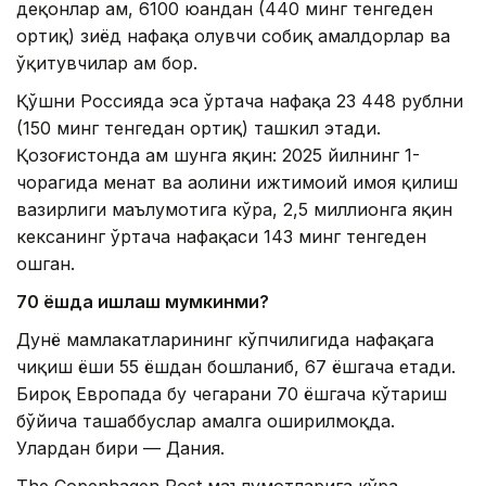
деҳқонлар ҳам, 6100 юандан (440 минг тенгеден
ортиқ) зиёд нафақа олувчи собиқ амалдорлар ва
ўқитувчилар ҳам бор.
Қўшни Россияда эса ўртача нафақа 23 448 рублни
(150 минг тенгедан ортиқ) ташкил этади.
Қозоғистонда ҳам шунга яқин: 2025 йилнинг 1-
чорагида меҳнат ва аҳолини ижтимоий ҳимоя қилиш
вазирлиги маълумотига кўра, 2,5 миллионга яқин
кексанинг ўртача нафақаси 143 минг тенгеден
ошган.
70 ёшда ишлаш мумкинми?
Дунё мамлакатларининг кўпчилигида нафақага
чиқиш ёши 55 ёшдан бошланиб, 67 ёшгача етади.
Бироқ Европада бу чегарани 70 ёшгача кўтариш
бўйича ташаббуслар амалга оширилмоқда.
Улардан бири — Дания.