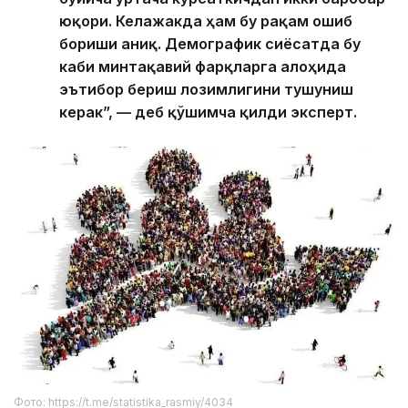
юқори. Келажакда ҳам бу рақам ошиб
бориши аниқ. Демографик сиёсатда бу
каби минтақавий фарқларга алоҳида
эътибор бериш лозимлигини тушуниш
керак”, — деб қўшимча қилди эксперт.
Фото: https://t.me/statistika_rasmiy/4034