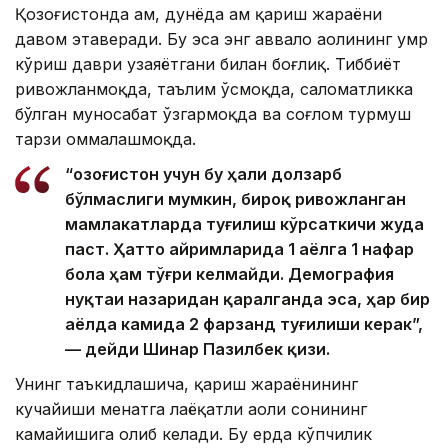
Қозоғистонда ҳам, дунёда ҳам қариш жараёни
давом этаверади. Бу эса энг аввало аҳолининг умр
кўриш даври узаяётгани билан боғлиқ. Тиббиёт
ривожланмоқда, таълим ўсмоқда, саломатликка
бўлган муносабат ўзгармоқда ва соғлом турмуш
тарзи оммалашмоқда.
“Қозоғистон учун бу ҳали долзарб
бўлмаслиги мумкин, бироқ ривожланган
мамлакатларда туғилиш кўрсаткичи жуда
паст. Ҳатто айримларида 1 аёлга 1 нафар
бола ҳам тўғри келмайди. Демография
нуқтаи назаридан қаралганда эса, ҳар бир
аёлда камида 2 фарзанд туғилиши керак”,
— дейди Шинар Пазилбек қизи.
Унинг таъкидлашича, қариш жараёнининг
кучайиши меҳнатга лаёқатли аҳоли сонининг
камайишига олиб келади. Бу ерда кўпчилик