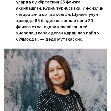
уларда бу кўрсаткич 25 фоизга
яқинлашган. Кўриб турибсизки, 7 фоизлик
чегара анча ортда қолган. Шунинг учун
ҳозирда 65 ёшдан ошганлар сони 20
фоизга етса, аҳоли кексайган деб
ҳисоблаш керак деган қарашлар пайдо
бўлмоқда”, — деди мутахассис.