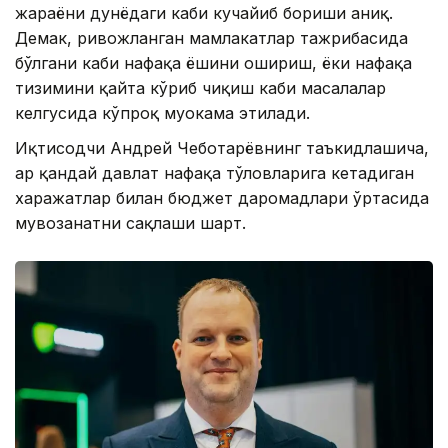
жараёни дунёдаги каби кучайиб бориши аниқ.
Демак, ривожланган мамлакатлар тажрибасида
бўлгани каби нафақа ёшини ошириш, ёки нафақа
тизимини қайта кўриб чиқиш каби масалалар
келгусида кўпроқ муҳокама этилади.
Иқтисодчи Андрей Чеботарёвнинг таъкидлашича,
ҳар қандай давлат нафақа тўловларига кетадиган
харажатлар билан бюджет даромадлари ўртасида
мувозанатни сақлаши шарт.