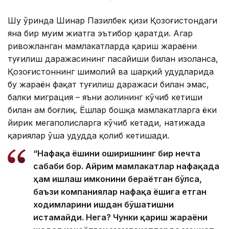
Шу ўринда Шинар Пазилбек қизи Қозоғистондаги
яна бир муҳим жиҳатга эътибор қаратди. Агар
ривожланган мамлакатларда қариш жараёни
туғилиш даражасининг пасайиши билан изоҳланса,
Қозоғистоннинг шимолий ва шарқий ҳудудларида
бу жараён фақат туғилиш даражаси билан эмас,
балки миграция – яъни аҳолининг кўчиб кетиши
билан ҳам боғлиқ. Ёшлар бошқа мамлакатларга ёки
йирик мегаполисларга кўчиб кетади, натижада
қариялар ўша ҳудудда қолиб кетишади.
“Нафақа ёшини оширишнинг бир нечта
сабаби бор. Айрим мамлакатлар нафақада
ҳам ишлаш имконини бераётган бўлса,
баъзи компаниялар нафақа ёшига етган
ходимларини ишдан бўшатишни
истамайди. Нега? Чунки қариш жараёни