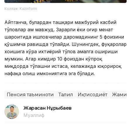
Коллаж: Kazinform
Айтганча, булардан ташқари мажбурий касбий
тўловлар ҳам мавжуд. Зарарли ёки оғир меҳнат
шароитида ишловчилар даромадининг 5 фоизини
қўшимча равишда тўлайди. Шунингдек, фуқаролар
хоҳишига кўра ихтиёрий тўлов амалга ошириши
мумкин. Агар кимдир 10 фоиздан кўпроқ
миқдорда тўлашни истаса, келажакда юқорироқ
нафақа олиш имкониятига эга бўлади.
Пенсия таъминоти
Таҳлил
Иқтисодиёт
Жамия
Жарасқан Нұрыбаев
Муаллиф