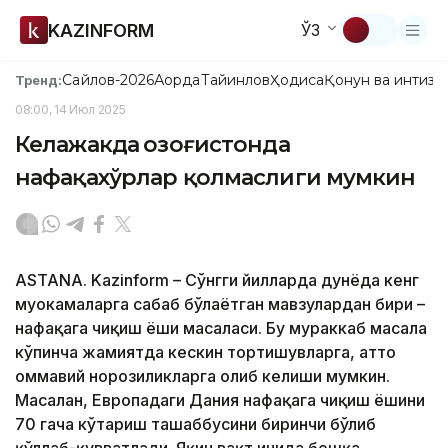
KAZINFORM
ЎЗ
Сайлов-2026
Ақорда
Тайинлов
Ҳодиса
Қонун ва интизо
Тренд:
08:00, 14 Июл 2025
Келажакда Қозоғистонда
нафақахўрлар қолмаслиги мумкин
ASTANA. Kazinform – Сўнгги йилларда дунёда кенг
муҳокамаларга сабаб бўлаётган мавзулардан бири –
нафақага чиқиш ёши масаласи. Бу мураккаб масала
кўпинча жамиятда кескин тортишувларга, ҳатто
оммавий норозиликларга олиб келиши мумкин.
Масалан, Европадаги Дания нафақага чиқиш ёшини
70 гача кўтариш ташаббусини биринчи бўлиб