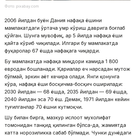
Фото: pixabay.com
2006 йилдан буён Дания нафақа ёшини
мамлакатдаги ўртача умр кўриш даврига боғлаб
қўйган. Шунга мувофиқ, ҳар 5 йилда нафақа ёши
қайта кўриб чиқилади. Илгари бу мамлакатда
фуқаролар 67 ёшда нафақага чиқарди.
Бу мамлакатда нафақа миқдори камида 1 800
евродан бошланади. Қариалар ҳеч нарсадан муҳтож
бўлмай, эркин ҳаёт кечира олади. Янги қонунга
кўра, нафақа ёши босқичма-босқич оширилади:
2030 йилдан — 68 ёшда, 2035 йилдан — 69 ёшда,
2040 йилдан эса 70 ёш. Демак, 1971 йилдан кейин
туғилганлар 70 ёшни кутмоқчи.
Шу билан бирга, мазкур ислоҳот мухолифат
томонидан танқид қилинган бўлса-да, жамиятда
катта норозиликка сабаб бўлмади. Чунки дунёдаги