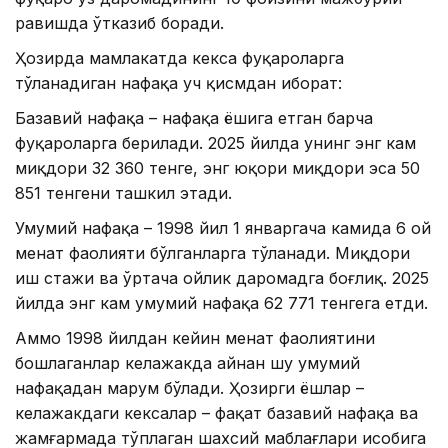
равишда ўтказиб боради.
Ҳозирда мамлакатда кекса фуқароларга
тўланадиган нафақа уч қисмдан иборат:
Базавий нафақа – нафақа ёшига етган барча
фуқароларга берилади. 2025 йилда унинг энг кам
миқдори 32 360 тенге, энг юқори миқдори эса 50
851 тенгени ташкил этади.
Умумий нафақа – 1998 йил 1 январгача камида 6 ой
меҳнат фаолияти бўлганларга тўланади. Миқдори
иш стажи ва ўртача ойлик даромадга боғлиқ. 2025
йилда энг кам умумий нафақа 62 771 тенгега етди.
Аммо 1998 йилдан кейин меҳнат фаолиятини
бошлаганлар келажакда айнан шу умумий
нафақадан маҳрум бўлади. Ҳозирги ёшлар –
келажакдаги кексалар – фақат базавий нафақа ва
жамғармада тўплаган шахсий маблағлари ҳисобига