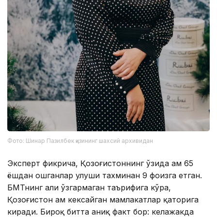
Фото: Шинар Пазилбек қизининг шахсий архивидан
Эксперт фикрича, Қозоғистоннинг ўзида ҳам 65
ёшдан ошганлар улуши тахминан 9 фоизга етган.
БМТнинг ҳали ўзгармаган таърифига кўра,
Қозоғистон ҳам кексайган мамлакатлар қаторига
киради. Бироқ битта аниқ факт бор: келажакда