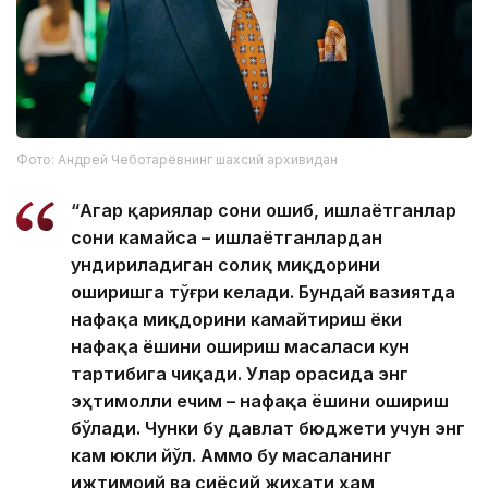
Фото: Андрей Чеботарёвнинг шахсий архивидан
“Агар қариялар сони ошиб, ишлаётганлар
сони камайса – ишлаётганлардан
ундириладиган солиқ миқдорини
оширишга тўғри келади. Бундай вазиятда
нафақа миқдорини камайтириш ёки
нафақа ёшини ошириш масаласи кун
тартибига чиқади. Улар орасида энг
эҳтимолли ечим – нафақа ёшини ошириш
бўлади. Чунки бу давлат бюджети учун энг
кам юкли йўл. Аммо бу масаланинг
ижтимоий ва сиёсий жиҳати ҳам