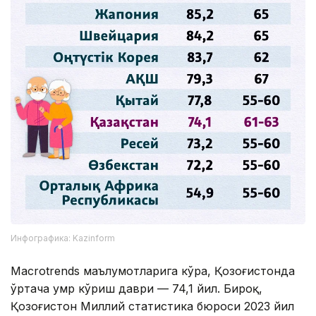
Инфографика: Kazinform
Macrotrends маълумотларига кўра, Қозоғистонда
ўртача умр кўриш даври — 74,1 йил. Бироқ,
Қозоғистон Миллий статистика бюроси 2023 йил