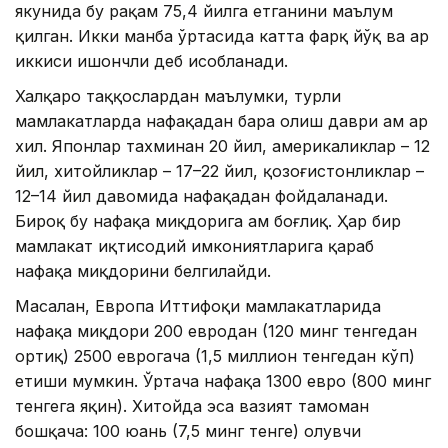
якунида бу рақам 75,4 йилга етганини маълум
қилган. Икки манба ўртасида катта фарқ йўқ ва ҳар
иккиси ишончли деб ҳисобланади.
Халқаро таққослардан маълумки, турли
мамлакатларда нафақадан баҳра олиш даври ҳам ҳар
хил. Японлар тахминан 20 йил, америкаликлар – 12
йил, хитойликлар – 17–22 йил, қозоғистонликлар –
12–14 йил давомида нафақадан фойдаланади.
Бироқ бу нафақа миқдорига ҳам боғлиқ. Ҳар бир
мамлакат иқтисодий имкониятларига қараб
нафақа миқдорини белгилайди.
Масалан, Европа Иттифоқи мамлакатларида
нафақа миқдори 200 евродан (120 минг тенгедан
ортиқ) 2500 еврогача (1,5 миллион тенгедан кўп)
етиши мумкин. Ўртача нафақа 1300 евро (800 минг
тенгега яқин). Хитойда эса вазият тамоман
бошқача: 100 юань (7,5 минг тенге) олувчи