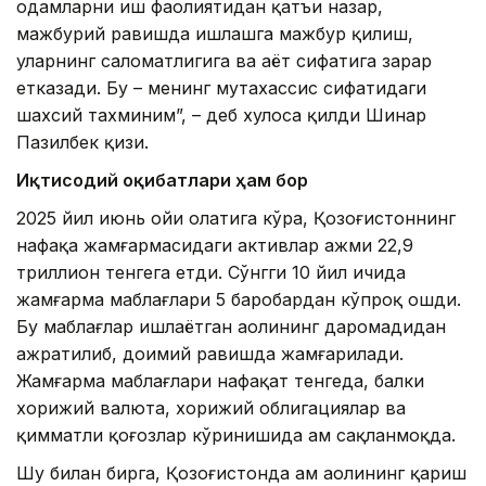
одамларни иш фаолиятидан қатъи назар,
мажбурий равишда ишлашга мажбур қилиш,
уларнинг саломатлигига ва ҳаёт сифатига зарар
етказади. Бу – менинг мутахассис сифатидаги
шахсий тахминим”, – деб хулоса қилди Шинар
Пазилбек қизи.
Иқтисодий оқибатлари ҳам бор
2025 йил июнь ойи ҳолатига кўра, Қозоғистоннинг
нафақа жамғармасидаги активлар ҳажми 22,9
триллион тенгега етди. Сўнгги 10 йил ичида
жамғарма маблағлари 5 баробардан кўпроқ ошди.
Бу маблағлар ишлаётган аҳолининг даромадидан
ажратилиб, доимий равишда жамғарилади.
Жамғарма маблағлари нафақат тенгеда, балки
хорижий валюта, хорижий облигациялар ва
қимматли қоғозлар кўринишида ҳам сақланмоқда.
Шу билан бирга, Қозоғистонда ҳам аҳолининг қариш