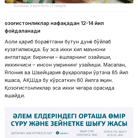
Коллаж: Kazinform / Freepik
Қозоғистонликлар нафақадан 12-14 йил
фойдаланади
Аҳоли қариб бораётгани бутун дунё бўйлаб
кузатилмоқда. Бу эса икки хил маънони
англатади: биринчи – ёшларнинг озайиши,
иккинчиси – инсон умрининг узайиши. Масалан,
Япония ва Швейцария фуқаролари ўртача 85 йил
яшаса, АҚШда бу кўрсаткич 80 йилга яқин.
Қозоғистонликлар эса икки чегара орасида
яшайди.