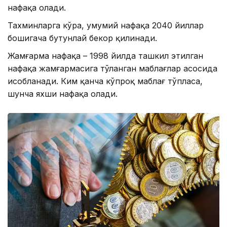
нафақа олади.
Тахминларга кўра, умумий нафақа 2040 йиллар
бошигача бутунлай бекор қилинади.
Жамғарма нафақа – 1998 йилда ташкил этилган
нафақа жамғармасига тўланган маблағлар асосида
ҳисобланади. Ким қанча кўпроқ маблағ тўпласа,
шунча яхши нафақа олади.