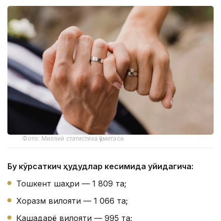
Фото: Миллий статистика қўмитаси
Бу кўрсаткич ҳудудлар кесимида қуйидагича:
Тошкент шаҳри — 1 809 та;
Хоразм вилояти — 1 066 та;
Қашқадарё вилояти — 995 та;