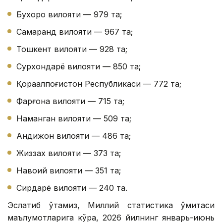
Бухоро вилояти — 979 та;
Самарқанд вилояти — 967 та;
Тошкент вилояти — 928 та;
Сурхондарё вилояти — 850 та;
Қорақалпоғистон Республикаси — 772 та;
Фарғона вилояти — 715 та;
Наманган вилояти — 509 та;
Андижон вилояти — 486 та;
Жиззах вилояти — 373 та;
Навоий вилояти — 351 та;
Сирдарё вилояти — 240 та.
Эслатиб ўтамиз, Миллий статистика қўмитаси
маълумотларига кўра, 2026 йилнинг январь-июнь