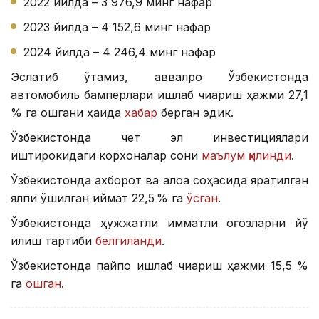
2022 йилда – 3 976,9 минг нафар
2023 йилда – 4 152,6 минг нафар
2024 йилда – 4 246,4 минг нафар
Эслатиб ўтамиз, аввалроқ Ўзбекистонда
автомобиль бамперлари ишлаб чиқариш ҳажми 27,1
% га ошгани ҳақида
хабар
берган эдик.
Ўзбекистонда чет эл инвестициялари
иштирокидаги корхоналар сони
маълум қилинди
.
Ўзбекистонда ахборот ва алоқа соҳасида яратилган
ялпи қўшилган қиймат 22,5 % га
ўсган
.
Ўзбекистонда ҳужжатли қимматли қоғозларни йўқ
қилиш тартиби
белгиланди
.
Ўзбекистонда пайпоқ ишлаб чиқариш ҳажми 15,5 %
га
ошган
.