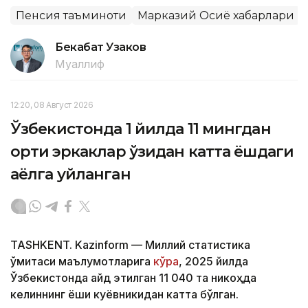
Пенсия таъминоти
Марказий Осиё хабарлари
Бекабат Узаков
Муаллиф
12:20, 08 Август 2026
Ўзбекистонда 1 йилда 11 мингдан
ортиқ эркаклар ўзидан катта ёшдаги
аёлга уйланган
TASHKENT. Kazinform — Миллий статистика
қўмитаси маълумотларига
кўра
, 2025 йилда
Ўзбекистонда қайд этилган 11 040 та никоҳда
келиннинг ёши куёвникидан катта бўлган.