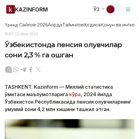
KAZINFORM
ЎЗ
Сайлов-2026
Ақорда
Тайинлов
Ҳодиса
Қонун ва интизо
Тренд:
15:07, 02 Июл 2025
Ўзбекистонда пенсия олувчилар
сони 2,3 % га ошган
TASHKENT. Kazinform — Миллий статистика
қўмитаси маълумотларига
кўра
, 2024 йилда
Ўзбекистон Республикасида пенсия олувчиларнинг
умумий сони 4,2 млн кишини ташкил этган.