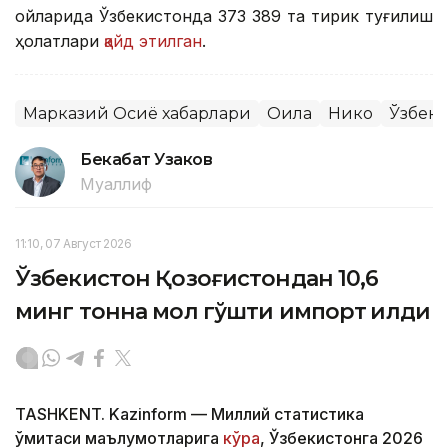
ойларида Ўзбекистонда 373 389 та тирик туғилиш
ҳолатлари
қайд этилган
.
Марказий Осиё хабарлари
Оила
Никоҳ
Ўзбеки
Бекабат Узаков
Муаллиф
11:10, 07 Август 2026
Ўзбекистон Қозоғистондан 10,6
минг тонна мол гўшти импорт қилди
TASHKENT. Kazinform — Миллий статистика
қўмитаси маълумотларига
кўра
, Ўзбекистонга 2026