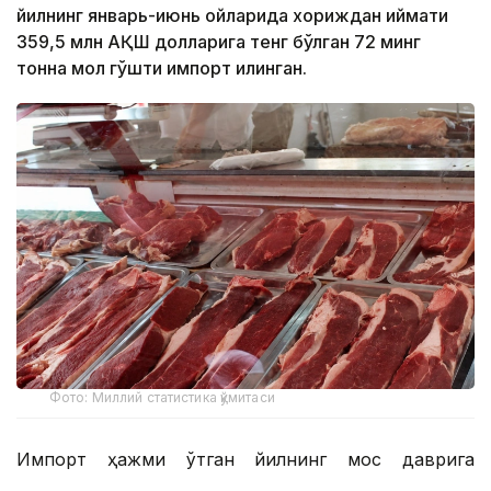
йилнинг январь-июнь ойларида хориждан қиймати
359,5 млн АҚШ долларига тенг бўлган 72 минг
тонна мол гўшти импорт қилинган.
Фото: Миллий статистика қўмитаси
Импорт ҳажми ўтган йилнинг мос даврига
нисбатан 6 минг тоннага ёки 9,1 фоизга ошган.