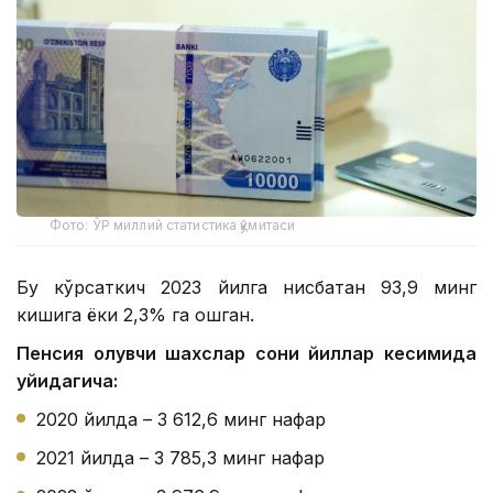
Фото: ЎР миллий статистика қўмитаси
Бу кўрсаткич 2023 йилга нисбатан 93,9 минг
кишига ёки 2,3% га ошган.
Пенсия олувчи шахслар сони йиллар кесимида
қуйидагича:
2020 йилда – 3 612,6 минг нафар
2021 йилда – 3 785,3 минг нафар