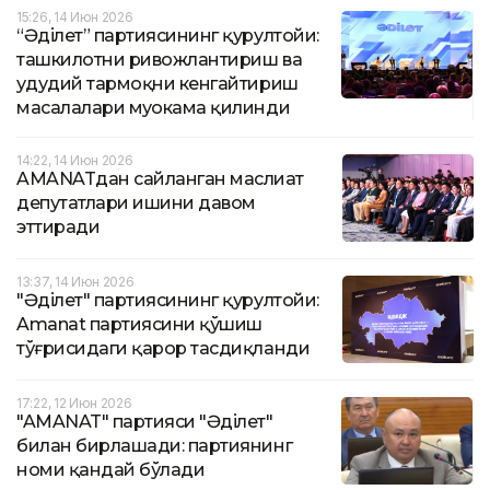
15:26, 14 Июн 2026
“Әділет” партиясининг қурултойи:
ташкилотни ривожлантириш ва
ҳудудий тармоқни кенгайтириш
масалалари муҳокама қилинди
14:22, 14 Июн 2026
AMANATдан сайланган маслиҳат
депутатлари ишини давом
эттиради
13:37, 14 Июн 2026
"Әділет" партиясининг қурултойи:
Amanat партиясини қўшиш
тўғрисидаги қарор тасдиқланди
17:22, 12 Июн 2026
"AMANAT" партияси "Әділет"
билан бирлашади: партиянинг
номи қандай бўлади