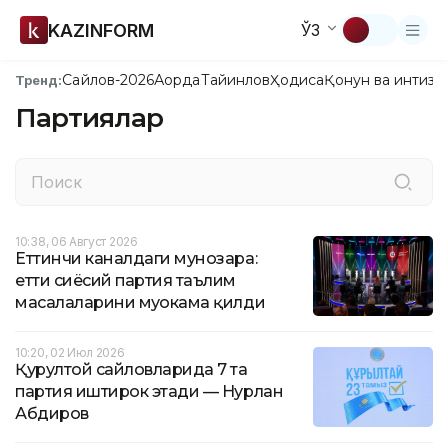
KAZINFORM
ЎЗ
Сайлов-2026
Ақорда
Тайинлов
Ҳодиса
Қонун ва интизо
Тренд:
Партиялар
10:38, 06 Август 2026
Еттинчи каналдаги мунозара:
етти сиёсий партия таълим
масалаларини муҳокама қилди
10:20, 02 Июл 2026
Қурултой сайловларида 7 та
партия иштирок этади — Нурлан
Абдиров