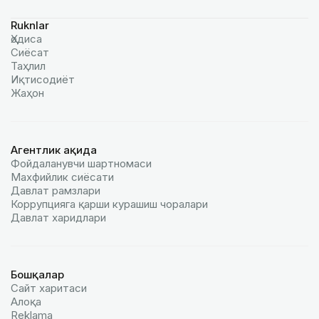
Ruknlar
Ҳодиса
Сиёсат
Таҳлил
Иқтисодиёт
Жаҳон
Агентлик ҳақида
Фойдаланувчи шартномаси
Махфийлик сиёсати
Давлат рамзлари
Коррупцияга қарши курашиш чоралари
Давлат харидлари
Бошқалар
Сайт харитаси
Алоқа
Reklamа