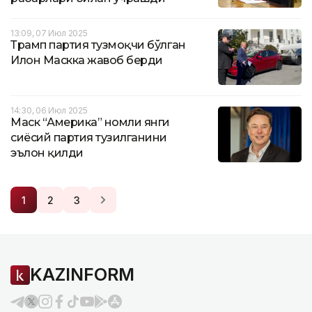
13:09, 07 Июл 2025
Трамп партия тузмоқчи бўлган
Илон Маскка жавоб берди
14:30, 06 Июл 2025
Маск “Америка” номли янги
сиёсий партия тузилганини
эълон қилди
1
2
3
KAZINFORM