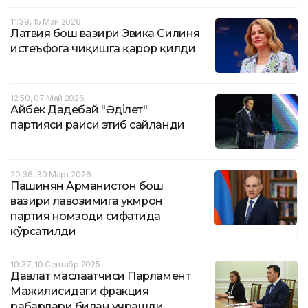
11:39, 15 Май 2026
Латвия бош вазири Эвика Силиня
истеъфога чиқишга қарор қилди
12:50, 07 Май 2026
Айбек Дадебай "Әділет"
партияси раиси этиб сайланди
20:36, 30 Март 2026
Пашинян Арманистон бош
вазири лавозимига ҳукмрон
партия номзоди сифатида
кўрсатилди
10:37, 10 Сентябр 2025
Давлат маслаҳатчиси Парламент
Мажилисидаги фракция
раҳбарлари билан учрашди