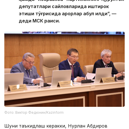
депутатлари сайловларида иштирок
этиши тўғрисида қарорлар қабул қилди”, —
деди МСК раиси.
Фото: Виктор Федюнин/Kazinform
Шуни таъкидлаш керакки, Нурлан Абдиров