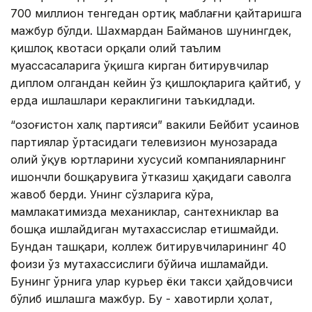
700 миллион тенгедан ортиқ маблағни қайтаришга
мажбур бўлди. Шахмардан Байманов шунингдек,
қишлоқ квотаси орқали олий таълим
муассасаларига ўқишга кирган битирувчилар
диплом олгандан кейин ўз қишлоқларига қайтиб, у
ерда ишлашлари кераклигини таъкидлади.
“Қозоғистон халқ партияси” вакили Бейбит Қусаинов
партиялар ўртасидаги телевизион мунозарада
олий ўқув юртларини хусусий компанияларнинг
ишончли бошқарувига ўтказиш ҳақидаги саволга
жавоб берди. Унинг сўзларига кўра,
мамлакатимизда механиклар, сантехниклар ва
бошқа ишлайдиган мутахассислар етишмайди.
Бундан ташқари, коллеж битирувчиларининг 40
фоизи ўз мутахассислиги бўйича ишламайди.
Бунинг ўрнига улар курьер ёки такси ҳайдовчиси
бўлиб ишлашга мажбур. Бу - хавотирли ҳолат,