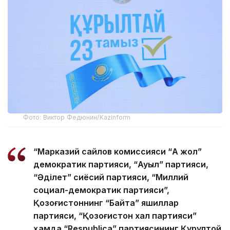
Фото: Виктор Федюнин/Kazinform
“Марказий сайлов комиссияси “Ақ жол”
демократик партияси, “Ауыл” партияси,
“Әділет” сиёсий партияси, “Миллий
социал-демократик партияси”,
Қозоғистоннинг “Байтақ” яшиллар
партияси, “Қозоғистон халқ партияси”
ҳамда “Respublica” партиясининг Қурултой