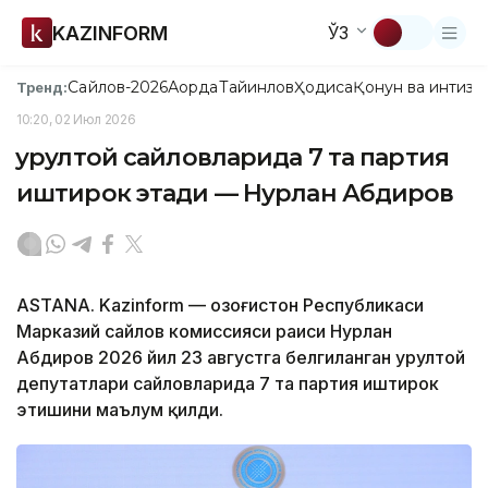
KAZINFORM
ЎЗ
Сайлов-2026
Ақорда
Тайинлов
Ҳодиса
Қонун ва интизо
Тренд:
10:20, 02 Июл 2026
Қурултой сайловларида 7 та партия
иштирок этади — Нурлан Абдиров
ASTANA. Kazinform — Қозоғистон Республикаси
Марказий сайлов комиссияси раиси Нурлан
Абдиров 2026 йил 23 августга белгиланган Қурултой
депутатлари сайловларида 7 та партия иштирок
этишини маълум қилди.