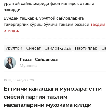
Қурултой сайловларида фаол иштирок этишга
чақирди.
Бундан ташқари, Қурултой сайловларига
тайёргарлик кўриш бўйича тақвим режаси
тақдим
этилди.
Қурултой
Сиёсат
Сайлов-2026
Партиялар
Сай
Ляззат Сейданова
Муаллиф
10:38, 06 Август 2026
Еттинчи каналдаги мунозара: етти
сиёсий партия таълим
масалаларини муҳокама қилди