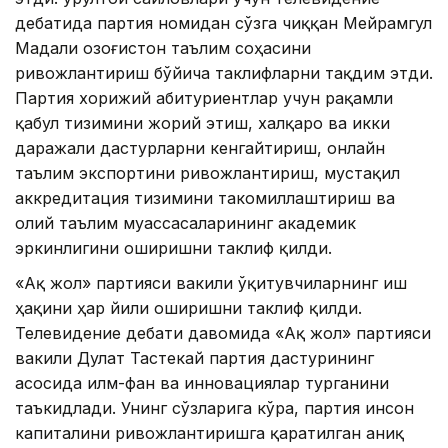
дебатида партия номидан сўзга чиққан Мейрамгул
Мадали Қозоғистон таълим соҳасини
ривожлантириш бўйича таклифларни тақдим этди.
Партия хорижий абитуриентлар учун рақамли
қабул тизимини жорий этиш, халқаро ва икки
даражали дастурларни кенгайтириш, онлайн
таълим экспортини ривожлантириш, мустақил
аккредитация тизимини такомиллаштириш ва
олий таълим муассасаларининг академик
эркинлигини оширишни таклиф қилди.
«Ақ жол» партияси вакили ўқитувчиларнинг иш
ҳақини ҳар йили оширишни таклиф қилди.
Телевидение дебати давомида «Ақ жол» партияси
вакили Дулат Тастекай партия дастурининг
асосида илм-фан ва инновациялар турганини
таъкидлади. Унинг сўзларига кўра, партия инсон
капиталини ривожлантиришга қаратилган аниқ