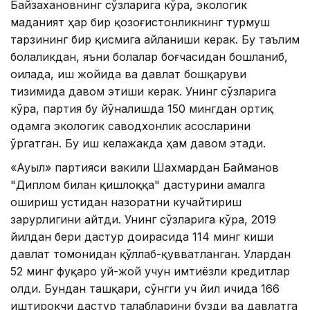
Байзахановнинг сўзларига кўра, экологик
маданият ҳар бир қозоғистонликнинг турмуш
тарзининг бир қисмига айланиши керак. Бу таълим
болаликдан, яъни болалар боғчасидан бошланиб,
оилада, иш жойида ва давлат бошқаруви
тизимида давом этиши керак. Унинг сўзларига
кўра, партия бу йўналишда 150 мингдан ортиқ
одамга экологик саводхонлик асосларини
ўргатган. Бу иш келажакда ҳам давом этади.
«Ауыл» партияси вакили Шахмардан Байманов
"Диплом билан қишлоққа" дастурини амалга
ошириш устидан назоратни кучайтириш
зарурлигини айтди. Унинг сўзларига кўра, 2019
йилдан бери дастур доирасида 114 минг киши
давлат томонидан қўллаб-қувватланган. Улардан
52 минг фуқаро уй-жой учун имтиёзли кредитлар
олди. Бундан ташқари, сўнгги уч йил ичида 166
иштирокчи дастур талабларини бузди ва давлатга