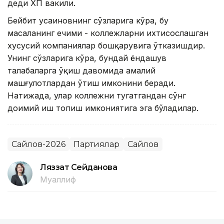
деди ҚХП вакили.
Бейбит Қусаиновнинг сўзларига кўра, бу
масаланинг ечими - коллежларни ихтисослашган
хусусий компаниялар бошқарувига ўтказишдир.
Унинг сўзларига кўра, бундай ёндашув
талабаларга ўқиш давомида амалий
машғулотлардан ўтиш имконини беради.
Натижада, улар коллежни тугатгандан сўнг
доимий иш топиш имкониятига эга бўладилар.
Сайлов-2026
Партиялар
Сайлов
Ляззат Сейданова
Муаллиф