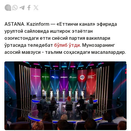
ASTANA. Kazinform — «Еттинчи канал» эфирида
Қурултой сайловида иштирок этаётган
Қозоғистондаги етти сиёсий партия вакиллари
ўртасида теледебат
бўлиб ўтди
. Мунозаранинг
асосий мавзуси - таълим соҳасидаги масалалардир.