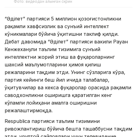
Фото: видеодан алынған скрин
“Әділет” партияси 5 миллион қозоғистонликни
рақамли хавфсизлик ва сунъий интеллект
кўникмалари бўйича ўқитишни таклиф қилди.
Дебат давомида “Әділет” партияси вакили Рауан
Кенжеханули таълим тизимига сунъий
интеллектни жорий этиш ва фуқароларнинг
шахсий маълумотларини ҳимоя қилиш
режаларини тақдим этди. Унинг сўзларига кўра,
партия кейинги беш йил ичида талабалар,
ўқитувчилар ва кекса фуқаролар орасида рақамли
саводхонликни оширишга қаратилган кенг
кўламли лойиҳани амалга оширишни
режалаштирмоқда.
Respublica партияси таълим тизимини
ривожлантириш бўйича бешта ташаббусни тақдим
этди. Қурултой сайловлари учун телевидение