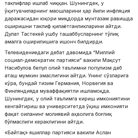
таклифлар ишлаб чиққан. Шунингдек, у
ўқитувчиларнинг маошларини ҳар йили инфляция
даражасидан юқори миқдорда мунтазам равишда
оширишни таклиф қилаётганликларини айтди.
Дулат Тастекей ушбу ташаббусларнинг тўлиқ
амалга оширилишига ишонч билдирди.
Телевидениедаги дебат давомида “Миллий
социал-демократик партияси” вакили Мақсут
Насибулов бепул олий таълимни популизм деб
аташ мумкин эмаслигини айтди. Унинг сўзларига
кўра, бундай тизим Германия, Норвегия ва
Финляндияда муваффақиятли ишламоқда.
Шунингдек, у олий таълимга кириш имкониятини
кенгайтириш ва университетда ўқиш имконияти
фақат оиланинг молиявий аҳволига боғлиқ
бўлмаслиги кераклигини айтди.
«Байтақ» яшиллар партияси вакили Аслан