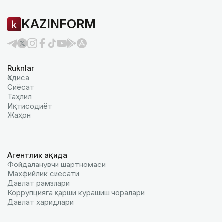
KAZINFORM
Ruknlar
Ҳодиса
Сиёсат
Таҳлил
Иқтисодиёт
Жаҳон
Агентлик ҳақида
Фойдаланувчи шартномаси
Махфийлик сиёсати
Давлат рамзлари
Коррупцияга қарши курашиш чоралари
Давлат харидлари