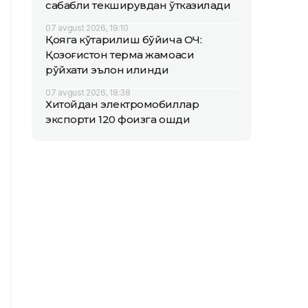
сабабли текширувдан ўтказилади
07 avgust 2026, 19:10
Қояга кўтарилиш бўйича ОЧ:
Қозоғистон терма жамоаси
рўйхати эълон қилинди
07 avgust 2026, 18:38
Хитойдан электромобиллар
экспорти 120 фоизга ошди