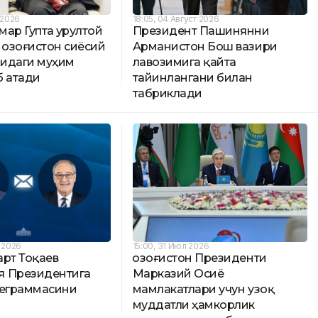
т 2026
18:05, 04 Август 2026
ар Гупта Қурултой
Президент Пашинянни
Қозоғистон сиёсий
Арманистон Бош вазири
идаги муҳим
лавозимига қайта
б атади
тайинлангани билан
табриклади
т 2026
15:00, 31 Июл 2026
арт Тоқаев
Қозоғистон Президенти
 Президентига
Марказий Осиё
леграммасини
мамлакатлари учун узоқ
муддатли ҳамкорлик