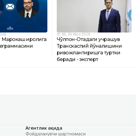
2026
10:36, 29 Июл 2026
 Марокаш Қиролига
Чўлпон-Отадаги учрашув
леграммасини
Транскаспий йўналишини
ривожлантиришга туртки
беради - эксперт
Агентлик ҳақида
Фойдаланувчи шартномаси