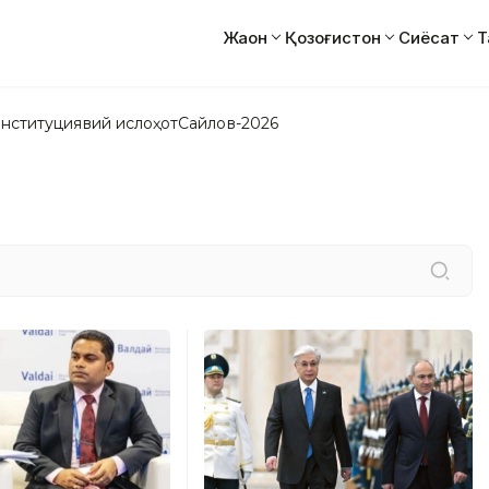
Жаҳон
Қозоғистон
Сиёсат
Т
нституциявий ислоҳот
Сайлов-2026