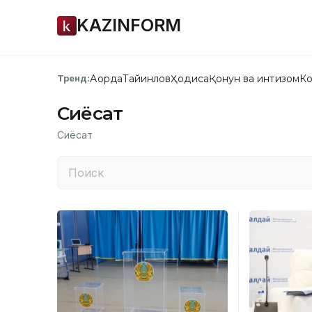
KAZINFORM
Ақорда
Тайинлов
Ҳодиса
Қонун ва интизом
Ко
Тренд:
Сиёсат
Сиёсат