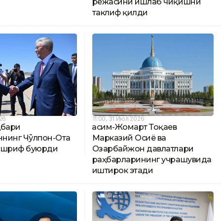
режасини ишлаб чиқишни
таклиф қилди
026
11:00, 31 Июл 2026
ҳбари
Қасим-Жомарт Тоқаев
ннинг Чўлпон-Ота
Марказий Осиё ва
ашриф буюрди
Озарбайжон давлатлари
раҳбарларининг учрашувида
иштирок этади