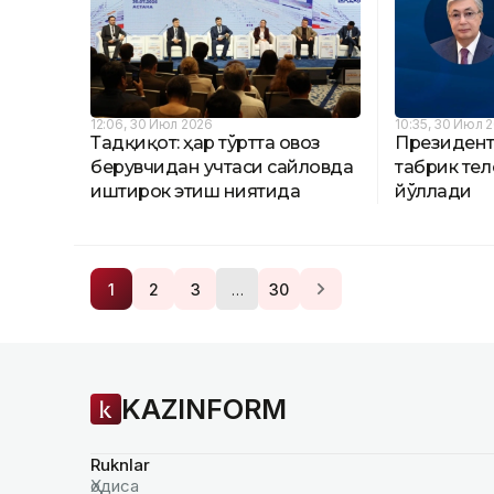
12:06, 30 Июл 2026
10:35, 30 Июл 
Тадқиқот: ҳар тўртта овоз
Президент
берувчидан учтаси сайловда
табрик те
иштирок этиш ниятида
йўллади
…
1
2
3
30
KAZINFORM
Ruknlar
Ҳодиса