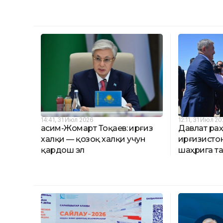
14:41, 31 Июл 2026
12:11, 31 Июл 2
Қасим-Жомарт Тоқаев: Қирғиз
Давлат ра
халқи — қозоқ халқи учун
Қирғизисто
қардош эл
шаҳрига т