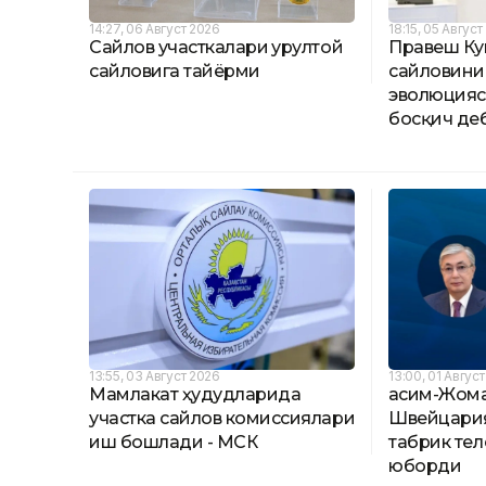
14:27, 06 Август 2026
18:15, 05 Авгус
Сайлов участкалари Қурултой
Правеш Кум
сайловига тайёрми
сайловини 
эволюцияс
босқич де
13:55, 03 Август 2026
13:00, 01 Авгус
Мамлакат ҳудудларида
Қасим-Жом
участка сайлов комиссиялари
Швейцария
иш бошлади - МСК
табрик те
юборди