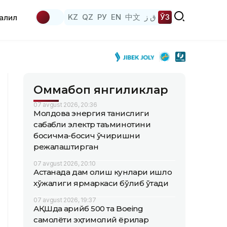
KZ
QZ
РУ
EN
中文
ق ز
ЎЗ
аҳлил
Оммабоп янгиликлар
07 avgust 2026, 20:36
Молдова энергия танқислиги
сабабли электр таъминотини
босқичма-босқич ўчиришни
режалаштирган
07 avgust 2026, 20:10
Астанада дам олиш кунлари қишлоқ
хўжалиги ярмаркаси бўлиб ўтади
07 avgust 2026, 19:37
АҚШда қарийб 500 та Boeing
самолёти эҳтимолий ёриқлар