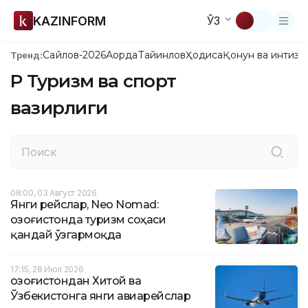
KAZINFORM
ЎЗ
Сайлов-2026
Ақорда
Тайинлов
Ҳодиса
Қонун ва интизо
Тренд:
ҚР Туризм ва спорт
вазирлиги
08:00, 03 Август 2026
Янги рейслар, Neo Nomad:
Қозоғистонда туризм соҳаси
қандай ўзгармоқда
17:15, 28 Июл 2026
Қозоғистондан Хитой ва
Ўзбекистонга янги авиарейслар