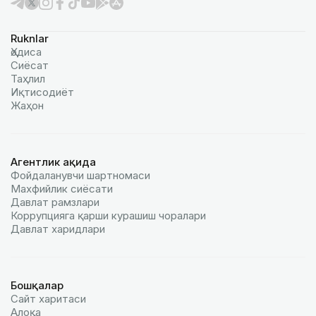
Ruknlar
Ҳодиса
Сиёсат
Таҳлил
Иқтисодиёт
Жаҳон
Агентлик ҳақида
Фойдаланувчи шартномаси
Махфийлик сиёсати
Давлат рамзлари
Коррупцияга қарши курашиш чоралари
Давлат харидлари
Бошқалар
Сайт харитаси
Алоқа