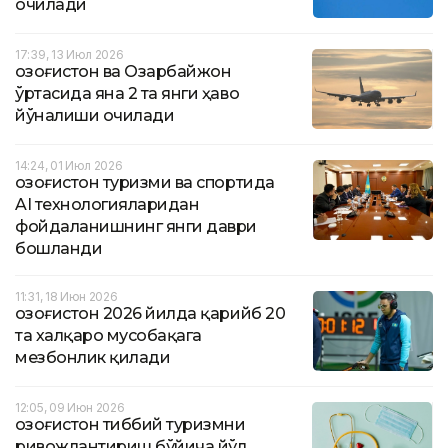
очилади
17:39, 13 Июл 2026
Қозоғистон ва Озарбайжон
ўртасида яна 2 та янги ҳаво
йўналиши очилади
14:24, 01 Июл 2026
Қозоғистон туризми ва спортида
AI технологияларидан
фойдаланишнинг янги даври
бошланди
11:31, 18 Июн 2026
Қозоғистон 2026 йилда қарийб 20
та халқаро мусобақага
мезбонлик қилади
12:05, 09 Июн 2026
Қозоғистон тиббий туризмни
ривожлантириш бўйича йўл