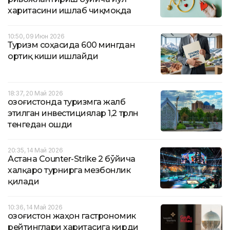
харитасини ишлаб чиқмоқда
10:50, 09 Июн 2026
Туризм соҳасида 600 мингдан
ортиқ киши ишлайди
18:37, 20 Май 2026
Қозоғистонда туризмга жалб
этилган инвестициялар 1,2 трлн
тенгедан ошди
20:35, 14 Май 2026
Астана Counter-Strike 2 бўйича
халқаро турнирга мезбонлик
қилади
10:36, 14 Май 2026
Қозоғистон жаҳон гастрономик
рейтинглари харитасига кирди