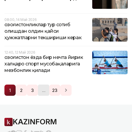
08:00, 14 Май 2026
Қозоғистонликлар тур сотиб
олишдан олдин қайси
ҳужжатларни текшириши керак
12:40, 12 Май 2026
Қозоғистон ёзда бир нечта йирик
халқаро спорт мусобақаларига
мезбонлик қилади
…
1
2
3
23
KAZINFORM