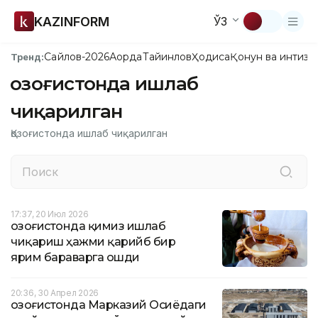
KAZINFORM
ЎЗ
Сайлов-2026
Ақорда
Тайинлов
Ҳодиса
Қонун ва интизо
Тренд:
Қозоғистонда ишлаб
чиқарилган
Қозоғистонда ишлаб чиқарилган
17:37, 20 Июл 2026
Қозоғистонда қимиз ишлаб
чиқариш ҳажми қарийб бир
ярим бараварга ошди
20:36, 30 Апрел 2026
Қозоғистонда Марказий Осиёдаги