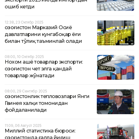
ошиб кетди
12:38, 23 Октябр 2025
Қозоғистон Марказий Осиё
давлатларини кунгабоқар ёғи
билан тўлиқ таъминлай олади
08:00, 10 Октябр 2025
Нохом ашё товарлар экспорти:
Қозоғистон чет элга қандай
товарлар жўнатади
08:00, 29 Сентябр 2025
Қозоғистонлик тепловозлари Янги
Гвинея халқи томонидан
фойдаланилади
11:09, 06 Август 2025
Миллий статистика бюроси:
Қозоғистонда ғалла йиғиш