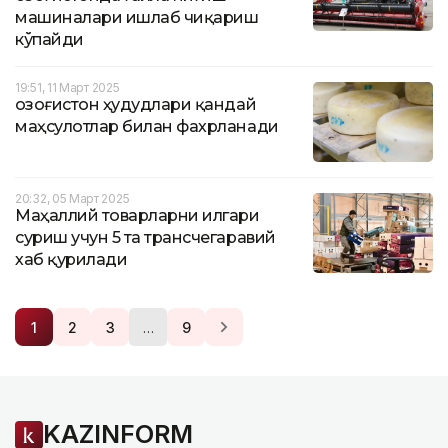
машиналари ишлаб чиқариш
кўпайди
19:51, 11 Март 2025
Қозоғистон ҳудудлари қандай
маҳсулотлар билан фахрланади
20:32, 05 Март 2025
Маҳаллий товарларни илгари
суриш учун 5 та трансчегаравий
хаб қурилади
…
1
2
3
9
KAZINFORM