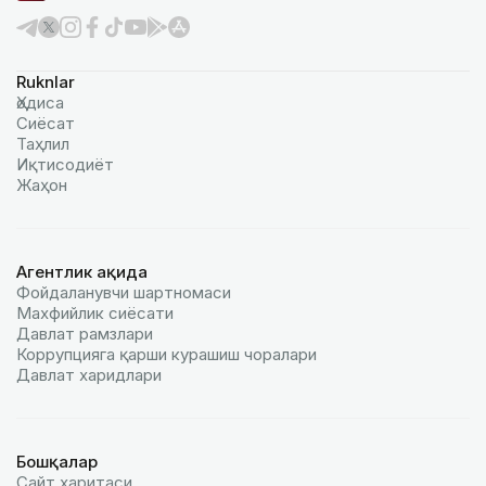
Ruknlar
Ҳодиса
Сиёсат
Таҳлил
Иқтисодиёт
Жаҳон
Агентлик ҳақида
Фойдаланувчи шартномаси
Махфийлик сиёсати
Давлат рамзлари
Коррупцияга қарши курашиш чоралари
Давлат харидлари
Бошқалар
Сайт харитаси