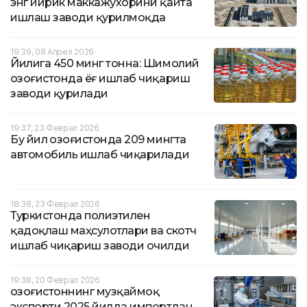
энг йирик маккажўхорини қайта
ишлаш заводи қурилмоқда
19:39, 08 Апрел 2026
Йилига 450 минг тонна: Шимолий
Қозоғистонда ёғ ишлаб чиқариш
заводи қурилади
19:37, 23 Феврал 2026
Бу йил Қозоғистонда 209 мингта
автомобиль ишлаб чиқарилади
18:38, 23 Феврал 2026
Туркистонда полиэтилен
қадоқлаш маҳсулотлари ва скотч
ишлаб чиқариш заводи очилди
19:38, 20 Феврал 2026
Қозоғистоннинг музқаймоқ
экспорти 2025 йилда импортдан