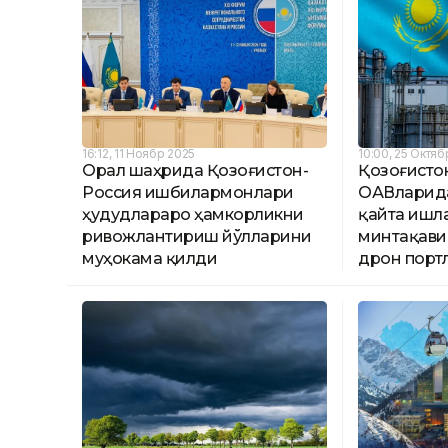
16:12, 11 Ноябр 2025
10:00, 25 Октяб
Орал шаҳрида Қозоғистон-
Қозоғисто
Россия ишбилармонлари
ОАВларида
ҳудудлараро ҳамкорликни
қайта ишл
ривожлантириш йўлларини
минтақави
муҳокама қилди
дрон порт