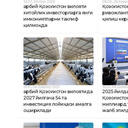
14:07, 09 Июн 2026
08:00, 28 Апре
Ғарбий Қозоғистон вилояти
Қозоғисто
хитойлик инвесторларга янги
ривожлант
имкониятларни таклиф
қилиш кер
қилмоқда
15:41, 08 Декабр 2025
15:22, 08 Дека
Ғарбий Қозоғистон вилоятида
2025 йилда
2027 йилгача 54 та
Қозоғистон
инвестиция лойиҳаси амалга
миллиард 
оширилади
жалб этил