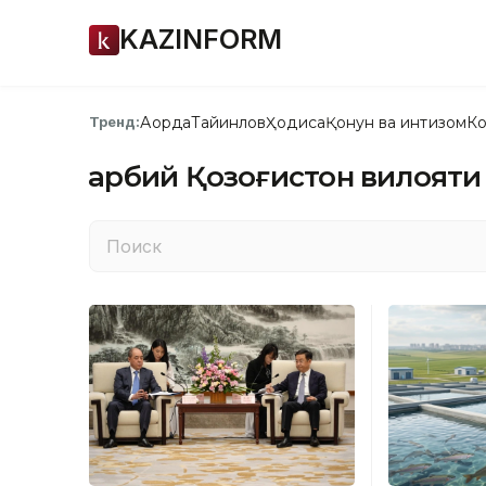
KAZINFORM
Ақорда
Тайинлов
Ҳодиса
Қонун ва интизом
Ко
Тренд:
Ғарбий Қозоғистон вилояти