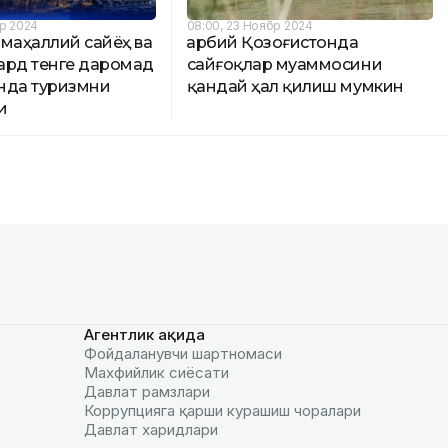
бр 2024
08:00, 23 Ноябр 2024
маҳаллий сайёҳ ва
Ғарбий Қозоғистонда
ард тенге даромад
сайғоқлар муаммосини
нда туризмни
қандай ҳал қилиш мумкин
и
Агентлик ҳақида
Фойдаланувчи шартномаси
Махфийлик сиёсати
Давлат рамзлари
Коррупцияга қарши курашиш чоралари
Давлат харидлари