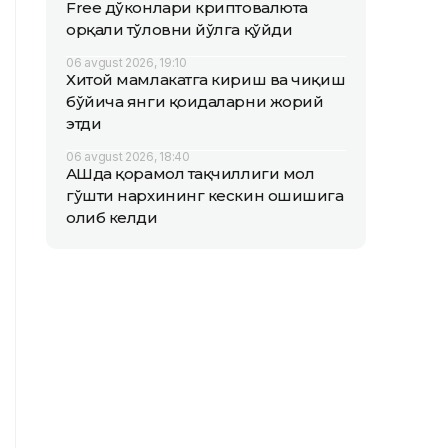
Free дўконлари криптовалюта
орқали тўловни йўлга қўйди
06 avgust 2026, 19:10
Хитой мамлакатга кириш ва чиқиш
бўйича янги қоидаларни жорий
этди
06 avgust 2026, 18:40
АҚШда қорамол тақчиллиги мол
гўшти нархининг кескин ошишига
олиб келди