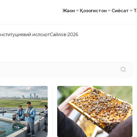
Жаҳон
Қозоғистон
Сиёсат
Т
нституциявий ислоҳот
Сайлов-2026