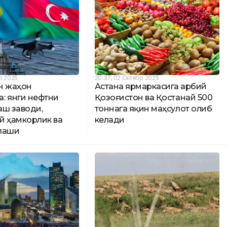
р 2025
20:37, 02 Октябр 2025
н жаҳон
Астана ярмаркасига Ғарбий
: янги нефтни
Қозоғистон ва Қостанай 500
аш заводи,
тоннага яқин маҳсулот олиб
й ҳамкорлик ва
келади
лаши