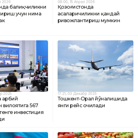
л 2026
08:00, 15 Апрел 2026
нда балиқчиликни
Қозоғистонда
ириш учун нима
асаларичиликни қандай
ак
ривожлантириш мумкин
бр 2025
17:21, 03 Декабр 2025
 Ғарбий
Тошкент-Орал йўналишида
 вилоятига 567
янги рейс очилади
тенге инвестиция
ди