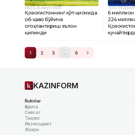
08:24, 25 Август 2025
11:50, 09 Дека
Қозоғистоннинг кўп қисмида
6 миллион 
об-ҳаво бўйича
224 милли
огоҳлантириш эълон
Қозоғисто
қилинди
кучайтирд
…
1
2
3
6
KAZINFORM
Ruknlar
Ҳодиса
Сиёсат
Таҳлил
Иқтисодиёт
Жаҳон