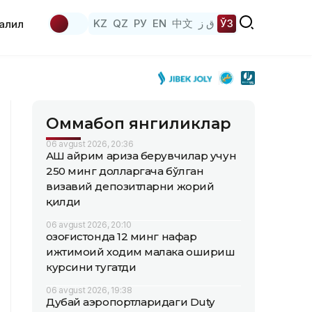
KZ
QZ
РУ
EN
中文
ق ز
ЎЗ
аҳлил
Оммабоп янгиликлар
06 avgust 2026, 20:36
АҚШ айрим ариза берувчилар учун
250 минг долларгача бўлган
визавий депозитларни жорий
қилди
06 avgust 2026, 20:10
Қозоғистонда 12 минг нафар
ижтимоий ходим малака ошириш
курсини тугатди
06 avgust 2026, 19:38
Дубай аэропортларидаги Duty