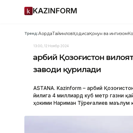
KAZINFORM
Ақорда
Тайинлов
Ҳодиса
Қонун ва интизом
Ко
Тренд:
13:00, 12 Ноябр 2024
Ғарбий Қозоғистон вилоя
заводи қурилади
ASTANA. Kazinform – Ғарбий Қозоғист
йилига 4 миллиард куб метр газни қа
ҳокими Нариман Тўреғалиев маълум 