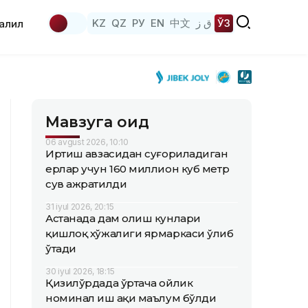
KZ
QZ
РУ
EN
中文
ق ز
ЎЗ
аҳлил
Мавзуга оид
06 avgust 2026, 10:10
Иртиш ҳавзасидан суғориладиган
ерлар учун 160 миллион куб метр
сув ажратилди
31 iyul 2026, 20:15
Астанада дам олиш кунлари
қишлоқ хўжалиги ярмаркаси ўлиб
ўтади
30 iyul 2026, 18:15
Қизилўрдада ўртача ойлик
номинал иш ҳақи маълум бўлди