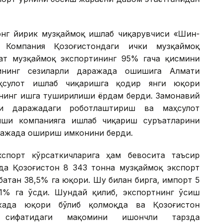
энг йирик музқаймоқ ишлаб чиқарувчиси «Шин-
 Компания Қозоғистондаги ички музқаймоқ
ат музқаймоқ экспортининг 95% гача қисмини
ининг сезиларли даражада ошишига Алмати
аҳсулот ишлаб чиқаришга қодир янги юқори
нинг ишга туширилиши ёрдам берди. Замонавий
ри даражадаги роботлаштириш ва маҳсулот
иши компанияга ишлаб чиқариш суръатларини
ражада ошириш имконини берди.
порт кўрсаткичларига ҳам бевосита таъсир
ида Қозоғистон 8 343 тонна музқаймоқ экспорт
батан 38,5% га юқори. Шу билан бирга, импорт 5
,1% га ўсди. Шундай қилиб, экспортнинг ўсиш
жада юқори бўлиб қолмоқда ва Қозоғистон
 сифатидаги мақомини ишончли тарзда