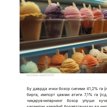
Коллаж: Kazinform
Бу даврда ички бозор сиғими 41,2% га ў
бирга, импорт ҳажми атиги 7,1% га ўсд
чиқарувчиларнинг бозор улуши куча
қарамлик камайиб бораётганидан ва им