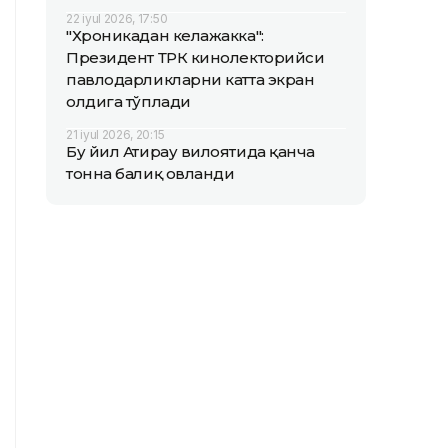
22 iyul 2026, 17:50
"Хроникадан келажакка":
Президент ТРК кинолекторийси
павлодарликларни катта экран
олдига тўплади
21 iyul 2026, 20:15
Бу йил Атирау вилоятида қанча
тонна балиқ овланди