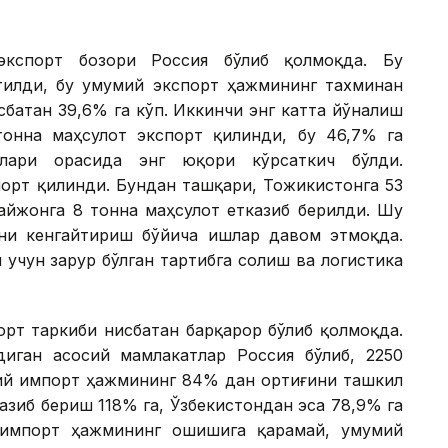
экспорт бозори Россия бўлиб қолмоқда. Бу
тилди, бу умумий экспорт ҳажмининг тахминан
сбатан 39,6% га кўп. Иккинчи энг катта йўналиш
тонна маҳсулот экспорт қилинди, бу 46,7% га
лари орасида энг юқори кўрсаткич бўлди.
порт қилинди. Бундан ташқари, Тожикистонга 53
байжонга 8 тонна маҳсулот етказиб берилди. Шу
ни кенгайтириш бўйича ишлар давом этмоқда.
учун зарур бўлган тартибга солиш ва логистика
орт таркиби нисбатан барқарор бўлиб қолмоқда.
диган асосий мамлакатлар Россия бўлиб, 2250
мий импорт ҳажмининг 84% дан ортиғини ташкил
азиб бериш 118% га, Ўзбекистондан эса 78,9% га
 импорт ҳажмининг ошишига қарамай, умумий