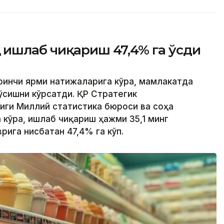
 ишлаб чиқариш 47,4% га ўсди
иринчи ярми натижаларига кўра, мамлакатда
сишни кўрсатди. ҚР Стратегик
иги Миллий статистика бюроси ва соҳа
кўра, ишлаб чиқариш ҳажми 35,1 минг
врига нисбатан 47,4% га кўп.