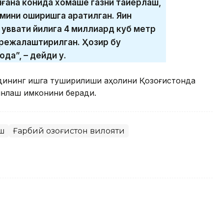
ғанақ конида хомашё газни тайёрлаш,
ажмини оширишга қаратилган. Яқин
қуввати йилига 4 миллиард куб метр
ш режалаштирилган. Ҳозир бу
да”, – дейди у.
одининг ишга туширилиши аҳолини Қозоғистонда
инлаш имконини беради.
ш
Ғарбий Қозоғистон вилояти