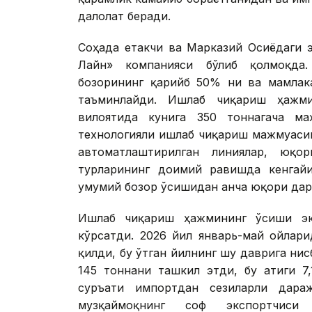
далолат беради.
Соҳада етакчи ва Марказий Осиёдаги 
Лайн» компанияси бўлиб қолмоқда.
бозорининг қарийб 50% ни ва мамлак
таъминлайди. Ишлаб чиқариш ҳажм
вилоятида кунига 350 тоннагача м
технологияли ишлаб чиқариш мажмуаси
автоматлаштирилган линиялар, юқо
турларининг доимий равишда кенгай
умумий бозор ўсишидан анча юқори да
Ишлаб чиқариш ҳажмининг ўсиши экс
кўрсатди. 2026 йил январь-май ойлар
қилди, бу ўтган йилнинг шу даврига нис
145 тоннани ташкил этди, бу атиги 7
суръати импортдан сезиларли дара
музқаймоқнинг соф экспортчиси