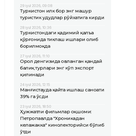
29 iyul 2026, 09:08
Туркистон илк бор энг машҳур
туристик ҳудудлар рўйхатига кирди
28 iyul 2026, 10:36
Туркистондаги қадимий қалъа
қўрғонида тиклаш ишлари олиб
борилмоқда
27 iyul 2026, 11:10
Орол денгизида овланган қандай
балиқ турлари энг кўп экспорт
қилинади
24 iyul 2026, 12:15
Манғистауда қайта ишлаш саноати
39% га ўсди
23 iyul 2026, 18:50
Ҳужжатли фильмлар оқшоми:
Петропавлда "Хроникадан
келажакка" кинолекторийси бўлиб
ўтди