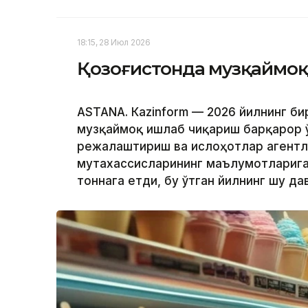
18:15, 28 Июл 2026
Қозоғистонда музқаймоқ
ASTANА. Каzinform — 2026 йилнинг б
музқаймоқ ишлаб чиқариш барқарор ў
режалаштириш ва ислоҳотлар агентл
мутахассисларининг маълумотларига 
тоннага етди, бу ўтган йилнинг шу да