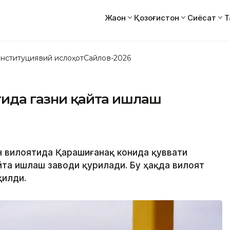
Жаҳон
Қозоғистон
Сиёсат
Т
нституциявий ислоҳот
Сайлов-2026
тида газни қайта ишлаш
он вилоятида Қарашиғанақ конида қуввати
йта ишлаш заводи қурилади. Бу ҳақда вилоят
қилди.