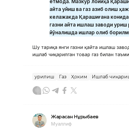
етмоқда. Мазкур лойиҳа Қараши
қайта қуйиш ва газ қазиб олиш ҳ
келажакда Қарашиғанақ конида 
газни қайта ишлаш заводи қури
йўналишда ишлар олиб борилмоқ
Шу тариқа янги газни қайта ишлаш зав
ишлаб чиқарилган товар газ билан таъм
Қурилиш
Газ
Ҳоким
Ишлаб чиқари
Жарасқан Нұрыбаев
Муаллиф