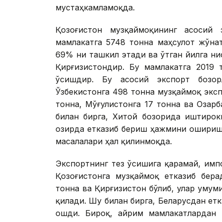
мустаҳкамламоқда.
Қозоғистон музқаймоқининг асосий 
мамлакатга 5748 тонна маҳсулот жўна
69% ни ташкил этади ва ўтган йилга ни
Қирғизистондир. Бу мамлакатга 2019 
ўсишдир. Бу асосий экспорт бозор
Ўзбекистонга 498 тонна музқаймоқ экс
тонна, Мўғулистонга 17 тонна ва Озар
билан бирга, Хитой бозорида иштирок
Ҳозирда етказиб бериш ҳажмини ошириш 
масалалари ҳал қилинмоқда.
Экспортнинг тез ўсишига қарамай, имп
Қозоғистонга музқаймоқ етказиб бера
тонна ва Қирғизистон бўлиб, улар уму
қилади. Шу билан бирга, Беларусдан етк
ошди. Бироқ, айрим мамлакатлардан