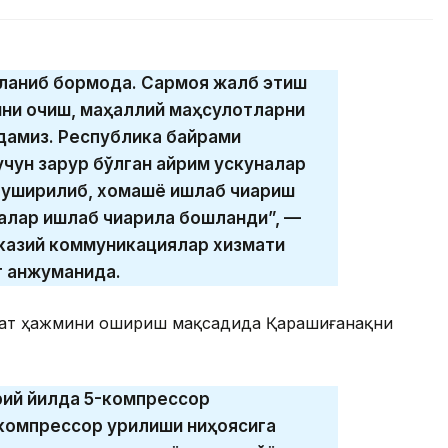
ланиб бормоқда. Сармоя жалб этиш
рини очиш, маҳаллий маҳсулотларни
қдамиз. Республика байрами
учун зарур бўлган айрим ускуналар
туширилиб, хомашё ишлаб чиқариш
алар ишлаб чиқарила бошланди”, —
казий коммуникациялар хизмати
т анжуманида.
аноат ҳажмини ошириш мақсадида Қарашиғанақни
рий йилда 5-компрессор
омпрессор қурилиши ниҳоясига