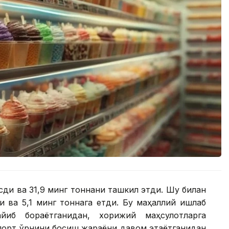
сди ва 31,9 минг тоннани ташкил этди. Шу билан
и ва 5,1 минг тоннага етди. Бу маҳаллий ишлаб
йиб бораётганидан, хорижий маҳсулотларга
порт ўрнини босиш жараёни давом этаётганидан