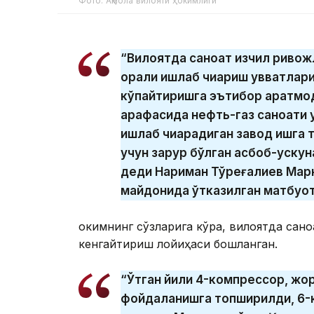
Фото: Ақмола вилояти ҳокимлиги
“Вилоятда саноат изчил ривож
орқали ишлаб чиқариш қувватла
кўпайтиришга эътибор қаратмо
арафасида нефть-газ саноати 
ишлаб чиқарадиган завод ишга 
учун зарур бўлган асбоб-ускун
деди Нариман Тўреғалиев Мар
майдонида ўтказилган матбуо
Ҳокимнинг сўзларига кўра, вилоятда с
кенгайтириш лойиҳаси бошланган.
“Ўтган йили 4-компрессор, жо
фойдаланишга топширилди, 6-к