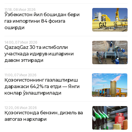
11:18, 08 Июл 2026
Ўзбекистон йил бошидан бери
газ импортини 84 фоизга
оширди
14:00, 07 Июл 2026
QazaqGaz 30 та истиқболли
участкада қидирув ишларини
давом эттиради
11:00, 07 Июл 2026
Қозоғистоннинг газлаштириш
даражаси 64,2% га етди — Янги
конлар ўзлаштирилади
12:20, 06 Июл 2026
Қозоғистонда бензин, дизель ва
автогаз нархлари