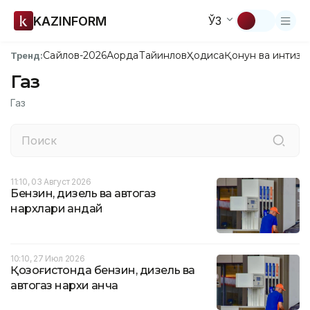
KAZINFORM
ЎЗ
Сайлов-2026
Ақорда
Тайинлов
Ҳодиса
Қонун ва интизо
Тренд:
Газ
Газ
11:10, 03 Август 2026
Бензин, дизель ва автогаз
нархлари қандай
10:10, 27 Июл 2026
Қозоғистонда бензин, дизель ва
автогаз нархи қанча