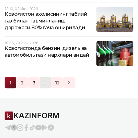
13:10, 03 Июл 2026
Қозоғистон аҳолисининг табиий
газ билан таъминланиш
даражаси 80% гача оширилади
10:05, 29 Июн 2026
Қозоғистонда бензин, дизель ва
автомобиль гази нархлари қандай
…
1
2
3
12
KAZINFORM