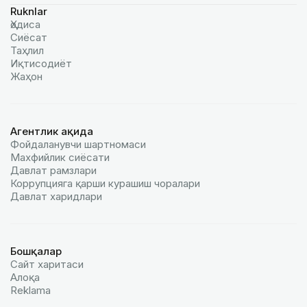
Ruknlar
Ҳодиса
Сиёсат
Таҳлил
Иқтисодиёт
Жаҳон
Агентлик ҳақида
Фойдаланувчи шартномаси
Махфийлик сиёсати
Давлат рамзлари
Коррупцияга қарши курашиш чоралари
Давлат харидлари
Бошқалар
Сайт харитаси
Алоқа
Reklamа