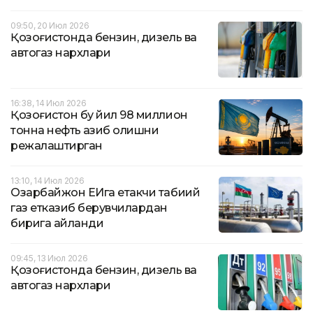
09:50, 20 Июл 2026
Қозоғистонда бензин, дизель ва
автогаз нархлари
16:38, 14 Июл 2026
Қозоғистон бу йил 98 миллион
тонна нефть қазиб олишни
режалаштирган
13:10, 14 Июл 2026
Озарбайжон ЕИга етакчи табиий
газ етказиб берувчилардан
бирига айланди
09:45, 13 Июл 2026
Қозоғистонда бензин, дизель ва
автогаз нархлари