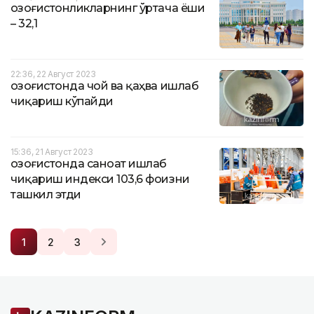
Қозоғистонликларнинг ўртача ёши
– 32,1
22:36, 22 Август 2023
Қозоғистонда чой ва қаҳва ишлаб
чиқариш кўпайди
15:36, 21 Август 2023
Қозоғистонда саноат ишлаб
чиқариш индекси 103,6 фоизни
ташкил этди
1
2
3