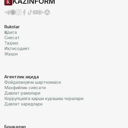
KAZINFORM
Ruknlar
Ҳодиса
Сиёсат
Таҳлил
Иқтисодиёт
Жаҳон
Агентлик ҳақида
Фойдаланувчи шартномаси
Махфийлик сиёсати
Давлат рамзлари
Коррупцияга қарши курашиш чоралари
Давлат харидлари
Бошқалар