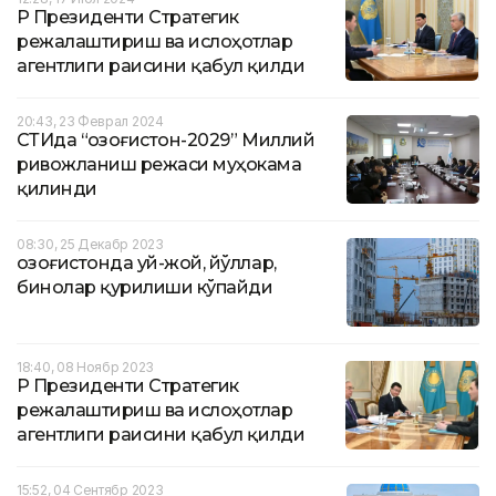
ҚР Президенти Стратегик
режалаштириш ва ислоҳотлар
агентлиги раисини қабул қилди
20:43, 23 Феврал 2024
ҚСТИда “Қозоғистон-2029” Миллий
ривожланиш режаси муҳокама
қилинди
08:30, 25 Декабр 2023
Қозоғистонда уй-жой, йўллар,
бинолар қурилиши кўпайди
18:40, 08 Ноябр 2023
ҚР Президенти Стратегик
режалаштириш ва ислоҳотлар
агентлиги раисини қабул қилди
15:52, 04 Сентябр 2023