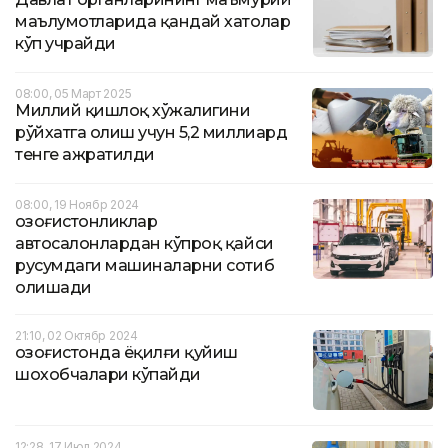
маълумотларида қандай хатолар
кўп учрайди
08:00, 05 Март 2025
Миллий қишлоқ хўжалигини
рўйхатга олиш учун 5,2 миллиард
тенге ажратилди
08:00, 19 Ноябр 2024
Қозоғистонликлар
автосалонлардан кўпроқ қайси
русумдаги машиналарни сотиб
олишади
21:10, 02 Октябр 2024
Қозоғистонда ёқилғи қуйиш
шохобчалари кўпайди
12:28, 17 Июл 2024