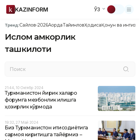
KAZINFORM
ЎЗ
Сайлов-2026
Ақорда
Тайинлов
Ҳодиса
Қонун ва интизо
Тренд:
Ислом ҳамкорлик
ташкилоти
21:44, 10 Октябр 2024
Туркманистон йирик халқаро
форумга мезбонлик қилишга
ҳозирлик кўрмоқда
19:32, 27 Май 2024
Биз Туркманистон иқтисодиётига
сармоя киритишга тайёрмиз –