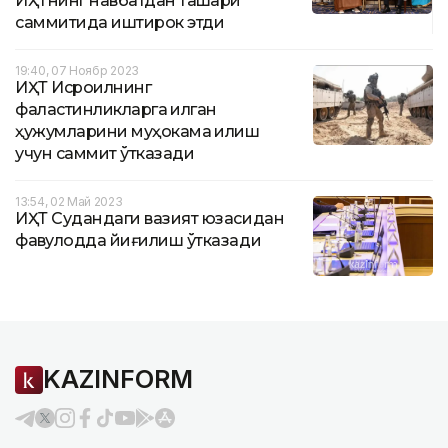
ИҲТнинг навбатдан ташқари
саммитида иштирок этди
19:40, 07 Ноябр 2023
ИҲТ Исроилнинг
фаластинликларга қилган
ҳужумларини муҳокама қилиш
учун саммит ўтказади
13:54, 02 Май 2023
ИҲТ Судандаги вазият юзасидан
фавқулодда йиғилиш ўтказади
KAZINFORM