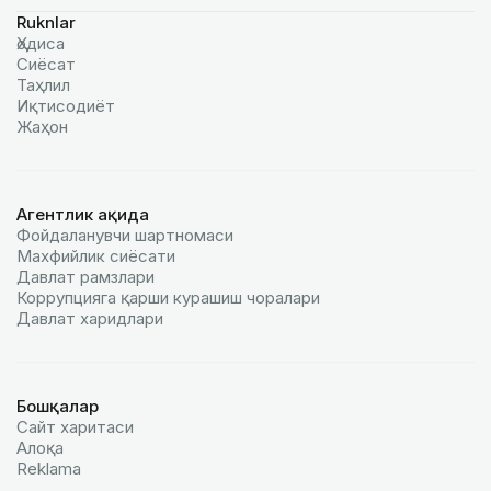
Ruknlar
Ҳодиса
Сиёсат
Таҳлил
Иқтисодиёт
Жаҳон
Агентлик ҳақида
Фойдаланувчи шартномаси
Махфийлик сиёсати
Давлат рамзлари
Коррупцияга қарши курашиш чоралари
Давлат харидлари
Бошқалар
Сайт харитаси
Алоқа
Reklamа