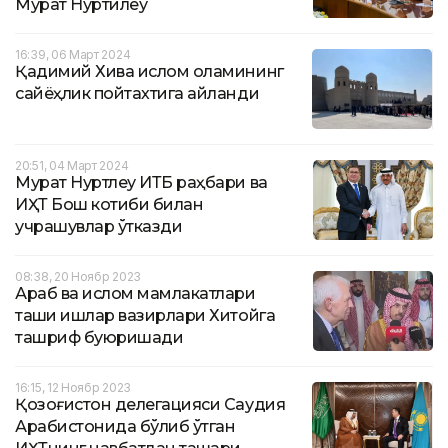
Мурат Нуртилеу
16:39, 06 Март 2024
Қадимий Хива ислом оламининг
сайёҳлик пойтахтига айланди
20:51, 04 Март 2024
Мурат Нуртлеу ИТБ раҳбари ва
ИҲТ Бош котиби билан
учрашувлар ўтказди
08:38, 20 Ноябр 2023
Араб ва ислом мамлакатлари
ташқи ишлар вазирлари Хитойга
ташриф буюришади
16:15, 12 Ноябр 2023
Қозоғистон делегацияси Саудия
Арабистонида бўлиб ўтган