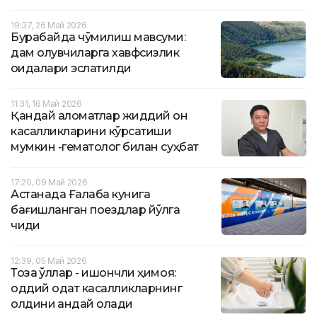
19:37, 26 Май 2026
Бурабайда чўмилиш мавсуми:
дам олувчиларга хавфсизлик
қоидалари эслатилди
11:31, 16 Май 2026
Қандай аломатлар жиддий қон
касалликларини кўрсатиши
мумкин -гематолог билан суҳбат
17:20, 09 Май 2026
Астанада Ғалаба кунига
бағишланган поездлар йўлга
чиқди
12:39, 05 Май 2026
Тоза қўллар - ишончли ҳимоя:
оддий одат касалликларнинг
олдини қандай олади