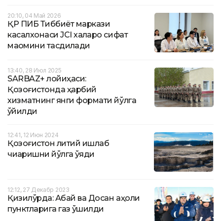
20:10, 04 Май 2026
ҚР ПИБ Тиббиёт маркази
касалхонаси JCI халқаро сифат
мақомини тасдиқлади
13:40, 28 Июл 2025
SARBAZ+ лойиҳаси:
Қозоғистонда ҳарбий
хизматнинг янги формати йўлга
қўйилди
12:41, 12 Июн 2024
Қозоғистон литий ишлаб
чиқаришни йўлга қўяди
12:12, 27 Декабр 2023
Қизилўрда: Абай ва Досан аҳоли
пунктларига газ қўшилди