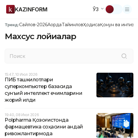
KAZINFORM
ЎЗ
Сайлов-2026
Ақорда
Тайинлов
Ҳодиса
Қонун ва интизо
Тренд:
Махсус лойиҳалар
15:47, 10 Июл 2026
ПИБ ташкилотлари
суперкомпьютер базасида
сунъий интеллект ечимларини
жорий қилди
19:40, 08 Июл 2026
Polpharma Қозоғистонда
фармацевтика соҳасини қандай
ривожлантирмоқда