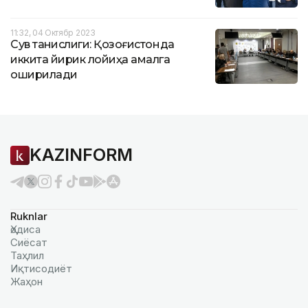
11:32, 04 Октябр 2023
Сув танқислиги: Қозоғистонда
иккита йирик лойиҳа амалга
оширилади
KAZINFORM
Ruknlar
Ҳодиса
Сиёсат
Таҳлил
Иқтисодиёт
Жаҳон