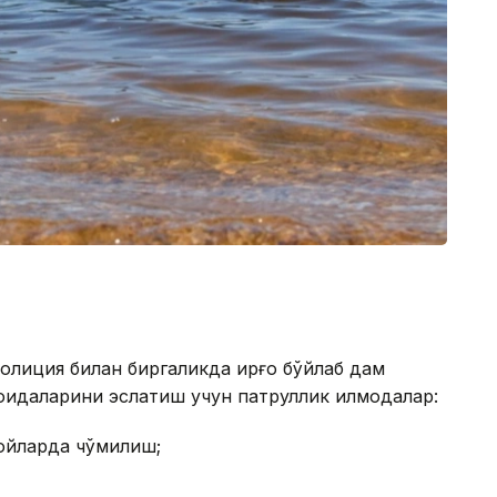
олиция билан биргаликда қирғоқ бўйлаб дам
оидаларини эслатиш учун патруллик қилмоқдалар:
жойларда чўмилиш;