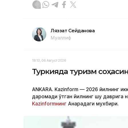
Ляззат Сейданова
Муаллиф
18:10, 06 Август 2026
Туркияда туризм соҳаси
ANKARA. Kazinform — 2026 йилнинг ик
даромади ўтган йилнинг шу даврига н
Kazinformнинг
Анқарадаги мухбири.