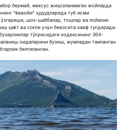
ътибор бермай, махсус жиҳозланмаган жойларда
нинг “ёввойи” ҳудудларида туб қисми
н ўзгариши, шох-шаббалар, тошлар ва лойқалик
ш ҳаёт ва соғлиқ учун бевосита хавф туғдиради.
қбузарликлар тўғрисидаги кодексининг 364-
аланиш қоидаларини бузиш, жумладан тақиқланган
гарлик белгиланган.