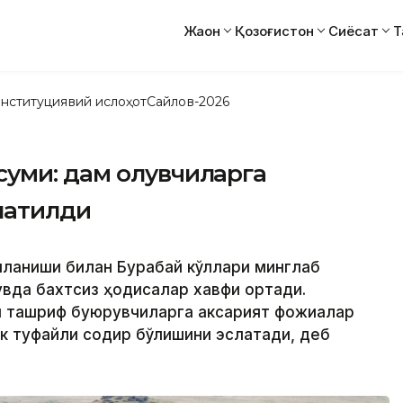
Жаҳон
Қозоғистон
Сиёсат
Т
нституциявий ислоҳот
Сайлов-2026
уми: дам олувчиларга
латилди
ошланиши билан Бурабай кўллари минглаб
увда бахтсиз ҳодисалар хавфи ортади.
и ташриф буюрувчиларга аксарият фожиалар
ик туфайли содир бўлишини эслатади, деб