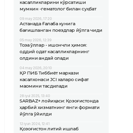
касалликларини кўрсатиши
мумкин -гематолог билан суҳбат
09 may 2026, 17:20
Астанада Ғалаба кунига
бағишланган поездлар йўлга чиқди
05 may 2026, 12:39
Тоза қўллар - ишончли ҳимоя:
оддий одат касалликларнинг
олдини қандай олади
04 may 2026, 20:10
ҚР ПИБ Тиббиёт маркази
касалхонаси JCI халқаро сифат
мақомини тасдиқлади
28 iyul 2025, 13:40
SARBAZ+ лойиҳаси: Қозоғистонда
ҳарбий хизматнинг янги формати
йўлга қўйилди
12 iyun 2024, 12:41
Қозоғистон литий ишлаб