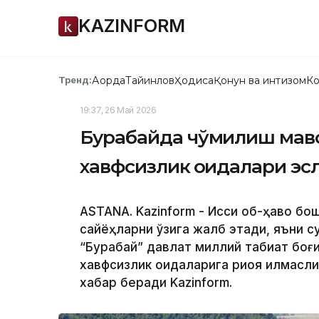
KAZINFORM
Ақорда
Тайинлов
Ҳодиса
Қонун ва интизом
Ко
Тренд:
19:37, 26 Май 2026
Бурабайда чўмилиш мавс
хавфсизлик қоидалари эс
ASTANA. Kazinform - Иссиқ об-ҳаво б
сайёҳларни ўзига жалб этади, яъни с
“Бурабай” давлат миллий табиат боғ
хавфсизлик қоидаларига риоя қилмасл
хабар беради Kazinform.