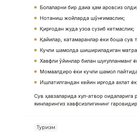
Болаларни бир дақиқа ҳам қаровсиз қолд
Нотаниш жойларда шўнғимаслик;
Қирғоқдан жуда узоққа сузиб кетмаслик;
Қайиқлар, катамаранлар ёки бошқа сув
Кучли шамолда шишириладиган матрас
Хавфли ўйинлар билан шуғулланманг ёки
Момақалдироқ ёки кучли шамол пайтид
Ишлатилгандан кейин қирғоқда ахлат 
Сув ҳавзаларида хулқ-атвор қоидаларига 
яқинларингиз хавфсизлигининг гаровидир
Туризм