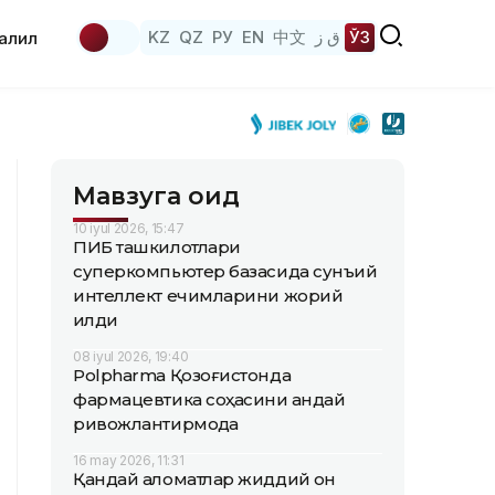
KZ
QZ
РУ
EN
中文
ق ز
ЎЗ
аҳлил
Мавзуга оид
10 iyul 2026, 15:47
ПИБ ташкилотлари
суперкомпьютер базасида сунъий
интеллект ечимларини жорий
қилди
08 iyul 2026, 19:40
Polpharma Қозоғистонда
фармацевтика соҳасини қандай
ривожлантирмоқда
16 may 2026, 11:31
Қандай аломатлар жиддий қон