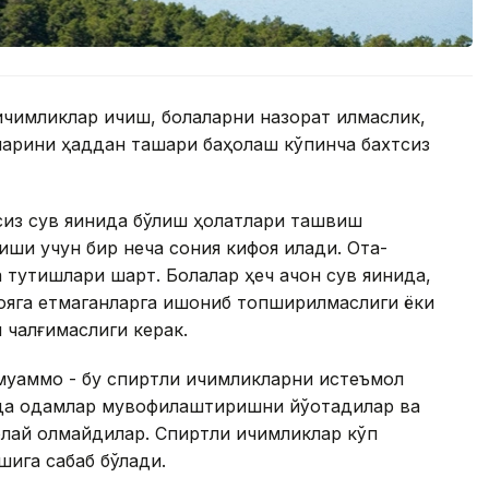
ичимликлар ичиш, болаларни назорат қилмаслик,
ларини ҳаддан ташқари баҳолаш кўпинча бахтсиз
сиз сув яқинида бўлиш ҳолатлари ташвиш
тиши учун бир неча сония кифоя қилади. Ота-
тутишлари шарт. Болалар ҳеч қачон сув яқинида,
 вояга етмаганларга ишониб топширилмаслиги ёки
 чалғимаслиги керак.
уаммо - бу спиртли ичимликларни истеъмол
ида одамлар мувофиқлаштиришни йўқотадилар ва
олай олмайдилар. Спиртли ичимликлар кўп
шига сабаб бўлади.