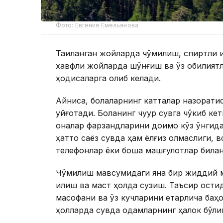
Фото: Евгения Емельянова
Тақиқланган жойларда чўмилиш, спиртли 
хавфли жойларда шўнғиш ва ўз қобилият
ҳодисаларга олиб келади.
Айниқса, болаларнинг катталар назорати
уйғотади. Боланинг чуқур сувга чўкиб ке
оналар фарзандларини доимо кўз ўнгида 
ҳатто саёз сувда ҳам ёлғиз қолмаслиги,
телефонлар ёки бошқа машғулотлар билан
Чўмилиш мавсумидаги яна бир жиддий м
қилиш ва маст ҳолда сузиш. Таъсир ост
масофани ва ўз кучларини етарлича баҳ
ҳолларда сувда одамларнинг ҳалок бўли