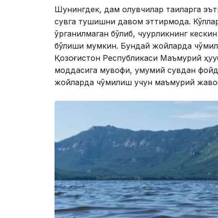
Шунингдек, дам олувчилар тақиқларга э
сувга тушишни давом эттирмоқда. Кўллар
ўрганилмаган бўлиб, чуқурликнинг кески
бўлиши мумкин. Бундай жойларда чўмили
Қозоғистон Республикаси Маъмурий ҳуқу
моддасига мувофиқ, умумий сувдан фойд
жойларда чўмилиш учун маъмурий жавоб