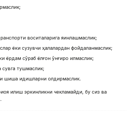
ирмаслик;
 транспорти воситаларига яқинлашмаслик;
лар ёки сузувчи ҳалқалардан фойдаланмаслик;
 ёрдам сўраб ёлғон қўнғироқ қилмаслик;
а сувга тушмаслик;
ёки шиша идишларни қолдирмаслик.
риоя қилиш эркинликни чекламайди, бу сиз ва
.