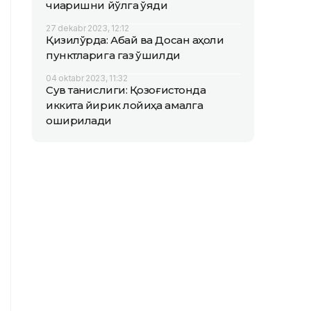
чиқаришни йўлга қўяди
27 dekabr 2023, 12:12
Қизилўрда: Абай ва Досан аҳоли
пунктларига газ қўшилди
04 oktabr 2023, 11:32
Сув танқислиги: Қозоғистонда
иккита йирик лойиҳа амалга
оширилади