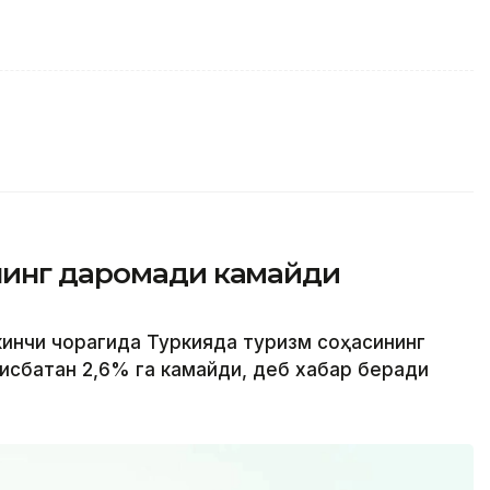
нинг даромади камайди
кинчи чорагида Туркияда туризм соҳасининг
исбатан 2,6% га камайди, деб хабар беради