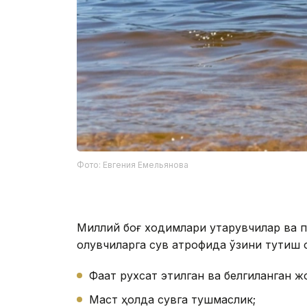
Фото: Евгения Емельянова
Миллий боғ ходимлари қутқарувчилар ва п
олувчиларга сув атрофида ўзини тутиш қ
Фақат рухсат этилган ва белгиланган 
Маст ҳолда сувга тушмаслик;