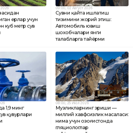
т 2026
09:00, 02 Август 2026
засидан
Сувни қайта ишлатиш
иган ерлар учун
тизимини жорий этиш:
н куб метр сув
Автомобиль ювиш
и
шохобчалари янги
талабларга тайёрми
026
08:00, 25 Июл 2026
а 1,9 минг
Музликларнинг эриши —
сув қувурлари
миллий хавфсизлик масаласи:
и
нима учун Қозоғистонда
гляциологлар