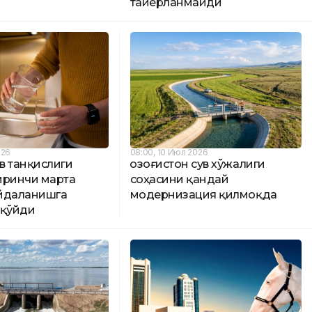
тайёрланмайди
026
08:00, 10 Июл 2026
в танқислиги
Қозоғистон сув хўжалиги
иринчи марта
соҳасини қандай
йдаланишга
модернизация қилмоқда
 қўйди