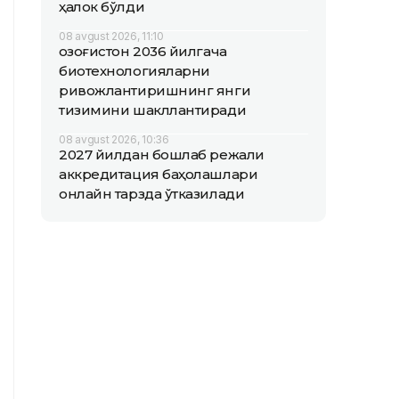
ҳалок бўлди
08 avgust 2026, 11:10
Қозоғистон 2036 йилгача
биотехнологияларни
ривожлантиришнинг янги
тизимини шакллантиради
08 avgust 2026, 10:36
2027 йилдан бошлаб режали
аккредитация баҳолашлари
онлайн тарзда ўтказилади