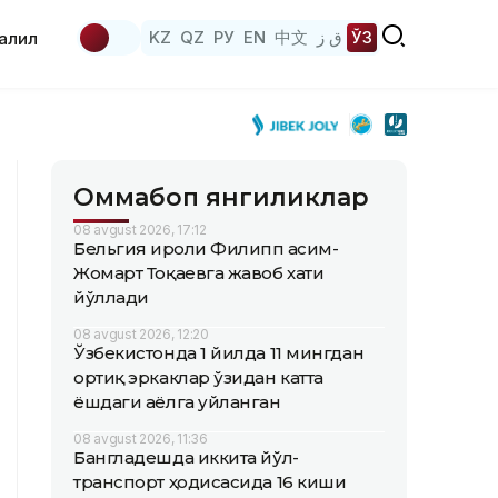
KZ
QZ
РУ
EN
中文
ق ز
ЎЗ
аҳлил
Оммабоп янгиликлар
08 avgust 2026, 17:12
Бельгия Қироли Филипп Қасим-
Жомарт Тоқаевга жавоб хати
йўллади
08 avgust 2026, 12:20
Ўзбекистонда 1 йилда 11 мингдан
ортиқ эркаклар ўзидан катта
ёшдаги аёлга уйланган
08 avgust 2026, 11:36
Бангладешда иккита йўл-
транспорт ҳодисасида 16 киши