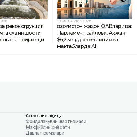
2026
10:00, 04 Июл 2026
да реконструкция
Қозоғистон жаҳон ОАВларида:
чта сув иншооти
Парламент сайлови, Ақжан,
ишга топширилди
$6,2 млрд инвестиция ва
мактабларда AI
Агентлик ҳақида
Фойдаланувчи шартномаси
Махфийлик сиёсати
Давлат рамзлари