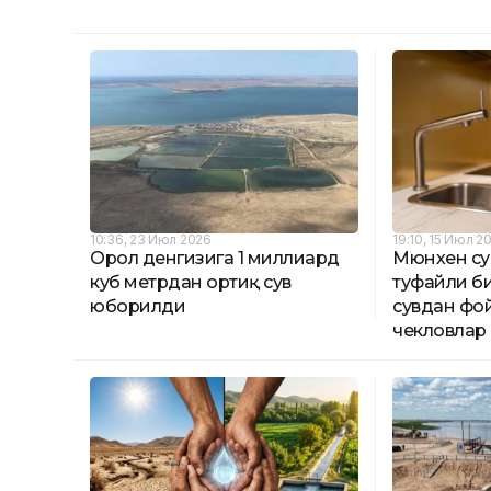
10:36, 23 Июл 2026
19:10, 15 Июл 2
Орол денгизига 1 миллиард
Мюнхен су
куб метрдан ортиқ сув
туфайли б
юборилди
сувдан фо
чекловлар