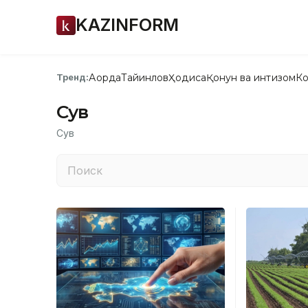
KAZINFORM
Ақорда
Тайинлов
Ҳодиса
Қонун ва интизом
Ко
Тренд:
Сув
Сув