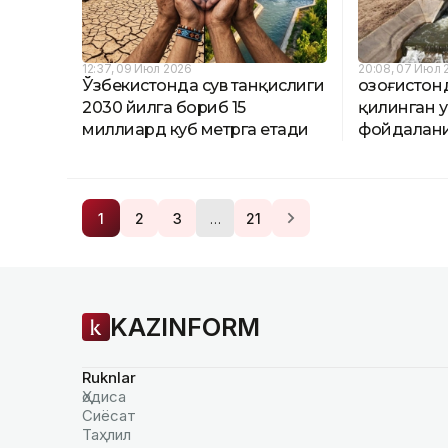
12:37, 09 Июл 2026
20:08, 07 Июл 
Ўзбекистонда сув танқислиги
Қозоғистон
2030 йилга бориб 15
қилинган у
миллиард куб метрга етади
фойдалан
…
1
2
3
21
KAZINFORM
Ruknlar
Ҳодиса
Сиёсат
Таҳлил