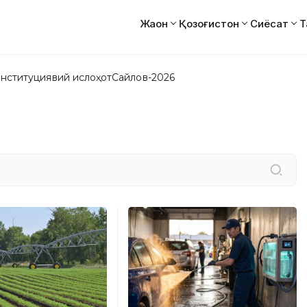
Жаҳон
Қозоғистон
Сиёсат
Т
нституциявий ислоҳот
Сайлов-2026