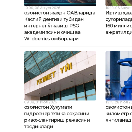
10:00, 08 Август 2026
10:10, 06 Авгус
Қозоғистон жаҳон ОАВларида:
Иртиш ҳав
Каспий денгизи тубидан
суғорилад
интернет ўтказиш, PSG
160 миллио
академиясини очиш ва
ажратилд
Wildberries омборлари
09:08, 31 Июл 2026
13:15, 28 Июл 2
Қозоғистон Ҳукумати
Қозоғистонд
гидроэнергетика соҳасини
километр 
ривожлантириш режасини
янгиланад
тасдиқлади