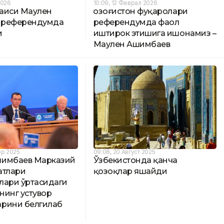
2026
10:09, 12 Феврал 2026
раиси Маулен
Қозоғистон фуқаролари
 референдумда
референдумда фаол
и
иштирок этишига ишонамиз –
Маулен Ашимбаев
бр 2025
09:08, 20 Август 2025
шимбаев Марказий
Ўзбекистонда қанча
атлари
қозоқлар яшайди
лари ўртасидаги
нинг устувор
рини белгилаб