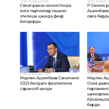
13:20, 16 Апрел 2026
08:31, 15 Март 
Сенат раиси Қозоғистонда
ҚР Сенати 
янги партиялар ташкил
Ашимбаев
этилиши ҳақида фикр
овоз берд
билдирди
15:10, 25 Декабр 2025
15:10, 23 Сентя
Маулен Ашимбаев Сенатнинг
Маулен А
2025 йилдаги фаолиятини
Осиё давл
сарҳисоб қилди
парламент
ҳамкорлик
йўналишла
берди