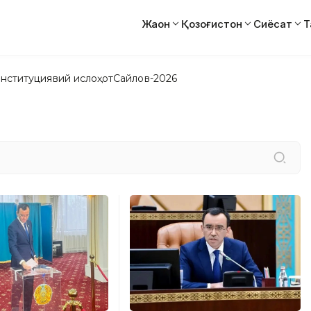
Жаҳон
Қозоғистон
Сиёсат
Т
нституциявий ислоҳот
Сайлов-2026