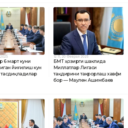
 2025
12:11, 20 Феврал 2025
р 6 март куни
БМТ ҳозирги шаклида
диган йиғилиш кун
Миллатлар Лигаси
 тасдиқладилар
тақдирини такрорлаш хавфи
бор — Маулен Ашимбаев