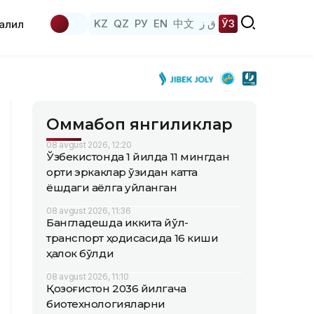
KZ
QZ
РУ
EN
中文
ق ز
ЎЗ
аҳлил
Оммабоп янгиликлар
08 avgust 2026, 12:20
Ўзбекистонда 1 йилда 11 мингдан
ортиқ эркаклар ўзидан катта
ёшдаги аёлга уйланган
08 avgust 2026, 11:36
Бангладешда иккита йўл-
транспорт ҳодисасида 16 киши
ҳалок бўлди
08 avgust 2026, 11:10
Қозоғистон 2036 йилгача
биотехнологияларни