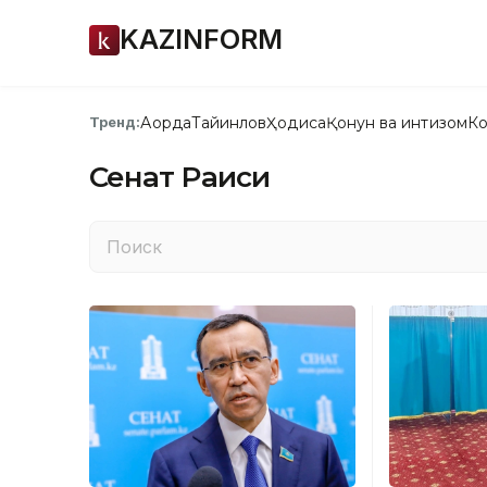
KAZINFORM
Ақорда
Тайинлов
Ҳодиса
Қонун ва интизом
Ко
Тренд:
Сенат Раиси