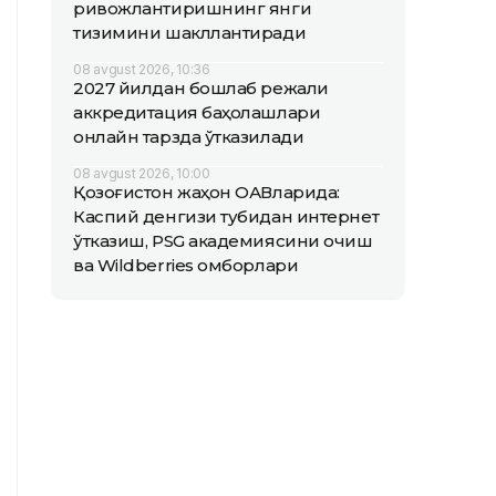
ривожлантиришнинг янги
тизимини шакллантиради
08 avgust 2026, 10:36
2027 йилдан бошлаб режали
аккредитация баҳолашлари
онлайн тарзда ўтказилади
08 avgust 2026, 10:00
Қозоғистон жаҳон ОАВларида:
Каспий денгизи тубидан интернет
ўтказиш, PSG академиясини очиш
ва Wildberries омборлари