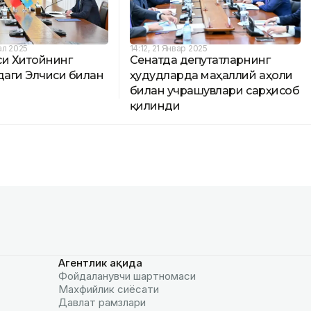
ал 2025
14:12, 21 Январ 2025
си Хитойнинг
Сенатда депутатларнинг
даги Элчиси билан
ҳудудларда маҳаллий аҳоли
билан учрашувлари сарҳисоб
қилинди
Агентлик ҳақида
Фойдаланувчи шартномаси
Махфийлик сиёсати
Давлат рамзлари