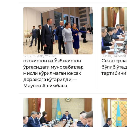
12:32, 19 Август 2025
09:08, 04 Март
Қозоғистон ва Ўзбекистон
Сенаторла
ўртасидаги муносабатлар
бўлиб ўта
мисли кўрилмаган юксак
тартибини
даражага кўтарилди —
Маулен Ашимбаев