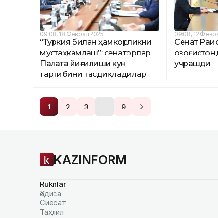
09:08, 18 Феврал 2025
09:08, 12 Февр
“Туркия билан ҳамкорликни
Сенат Раи
мустаҳкамлаш”: сенаторлар
Қозоғистон
Палата йиғилиши кун
учрашди
тартибини тасдиқладилар
…
1
2
3
9
KAZINFORM
Ruknlar
Ҳодиса
Сиёсат
Таҳлил