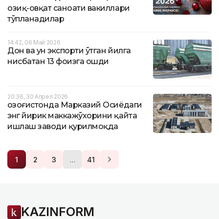
озиқ-овқат саноати вакиллари
тўпланадилар
14:42, 06 Май 2026
Дон ва ун экспорти ўтган йилга
нисбатан 13 фоизга ошди
20:36, 30 Апрел 2026
Қозоғистонда Марказий Осиёдаги
энг йирик маккажўхорини қайта
ишлаш заводи қурилмоқда
…
1
2
3
41
KAZINFORM