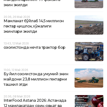
экин экилди
20:36, 26 Май 2026
Мамлакат бўйлаб 14,5 миллион
гектар қишлоқ хўжалиги
экинлари экилди
13:43, 12 Май 2026
Қозоғистонда нечта трактор бор
11:00, 12 Май 2026
Бу йил Қозоғистонда умумий экин
майдони 23,8 миллион гектарни
ташкил этди
20:36, 08 Май 2026
InterFood Astana 2026: Астанада
12 мамлакатдан озиқ-овқат ва