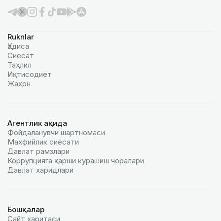
Ruknlar
Ҳодиса
Сиёсат
Таҳлил
Иқтисодиёт
Жаҳон
Агентлик ҳақида
Фойдаланувчи шартномаси
Махфийлик сиёсати
Давлат рамзлари
Коррупцияга қарши курашиш чоралари
Давлат харидлари
Бошқалар
Сайт харитаси