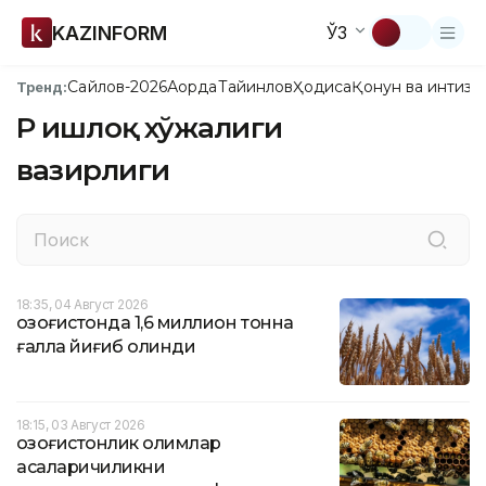
KAZINFORM
ЎЗ
Сайлов-2026
Ақорда
Тайинлов
Ҳодиса
Қонун ва интизо
Тренд:
ҚР Қишлоқ хўжалиги
вазирлиги
18:35, 04 Август 2026
Қозоғистонда 1,6 миллион тонна
ғалла йиғиб олинди
18:15, 03 Август 2026
Қозоғистонлик олимлар
асаларичиликни