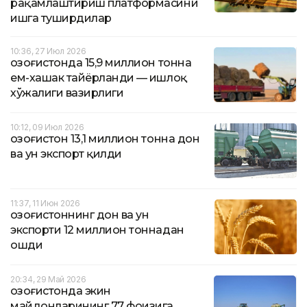
рақамлаштириш платформасини
ишга туширдилар
10:36, 27 Июл 2026
Қозоғистонда 15,9 миллион тонна
ем-хашак тайёрланди — Қишлоқ
хўжалиги вазирлиги
10:12, 09 Июл 2026
Қозоғистон 13,1 миллион тонна дон
ва ун экспорт қилди
11:37, 11 Июн 2026
Қозоғистоннинг дон ва ун
экспорти 12 миллион тоннадан
ошди
20:34, 29 Май 2026
Қозоғистонда экин
майдонларининг 77 фоизига