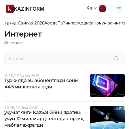
KAZINFORM
ЎЗ
Сайлов-2026
Ақорда
Тайинлов
Ҳодиса
Қонун ва интизо
Тренд:
Интернет
Интернет
12:38, 07 Август 2026
Туркияда 5G абонентлари сони
44,5 миллионга етди
09:08, 23 Июл 2026
Ҳукумат янги KazSat-3Rни яратиш
учун 10 миллиард тенгедан ортиқ
маблағ ажратди