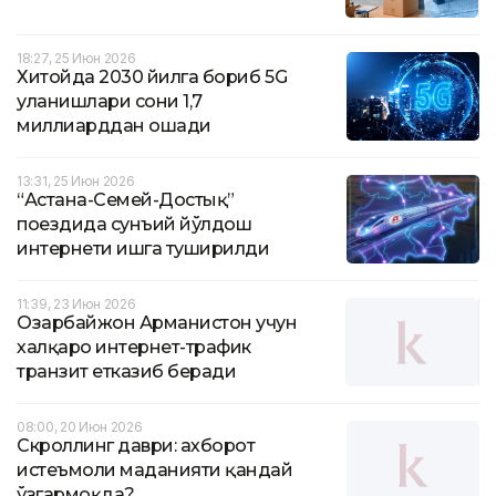
18:27, 25 Июн 2026
Хитойда 2030 йилга бориб 5G
уланишлари сони 1,7
миллиарддан ошади
13:31, 25 Июн 2026
“Астана-Семей-Достық”
поездида сунъий йўлдош
интернети ишга туширилди
11:39, 23 Июн 2026
Озарбайжон Арманистон учун
халқаро интернет-трафик
транзит етказиб беради
08:00, 20 Июн 2026
Скроллинг даври: ахборот
истеъмоли маданияти қандай
ўзгармоқда?