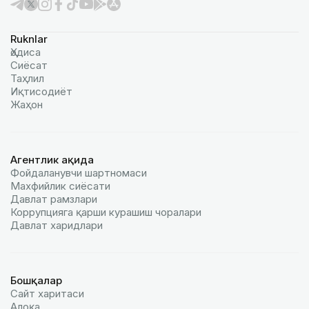
Ruknlar
Ҳодиса
Сиёсат
Таҳлил
Иқтисодиёт
Жаҳон
Агентлик ҳақида
Фойдаланувчи шартномаси
Махфийлик сиёсати
Давлат рамзлари
Коррупцияга қарши курашиш чоралари
Давлат харидлари
Бошқалар
Сайт харитаси
Алоқа