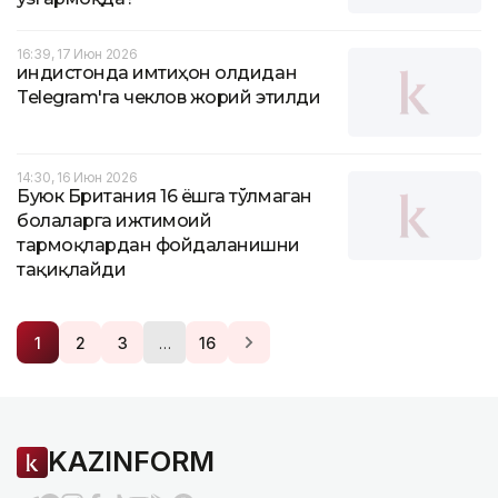
16:39, 17 Июн 2026
Ҳиндистонда имтиҳон олдидан
Telegram'га чеклов жорий этилди
14:30, 16 Июн 2026
Буюк Британия 16 ёшга тўлмаган
болаларга ижтимоий
тармоқлардан фойдаланишни
тақиқлайди
…
1
2
3
16
KAZINFORM