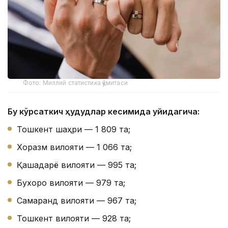
Фото: Миллий статистика қўмитаси
Бу кўрсаткич ҳудудлар кесимида қуйидагича:
Тошкент шаҳри — 1 809 та;
Хоразм вилояти — 1 066 та;
Қашқадарё вилояти — 995 та;
Бухоро вилояти — 979 та;
Самарқанд вилояти — 967 та;
Тошкент вилояти — 928 та;