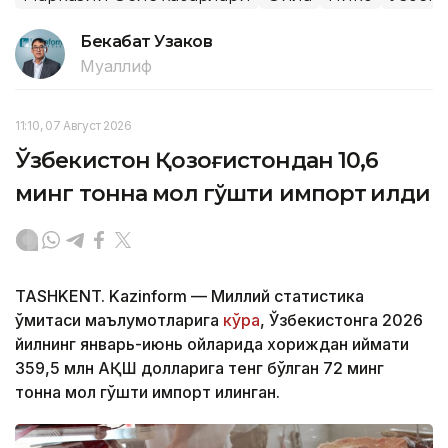
Бекабат Узаков
Муаллиф
11:10, 07 Август 2026
Ўзбекистон Қозоғистондан 10,6
минг тонна мол гўшти импорт қилди
TASHKENT. Kazinform — Миллий статистика
қўмитаси маълумотларига
кўра
, Ўзбекистонга 2026
йилнинг январь-июнь ойларида хориждан қиймати
359,5 млн АҚШ долларига тенг бўлган 72 минг
тонна мол гўшти импорт қилинган.