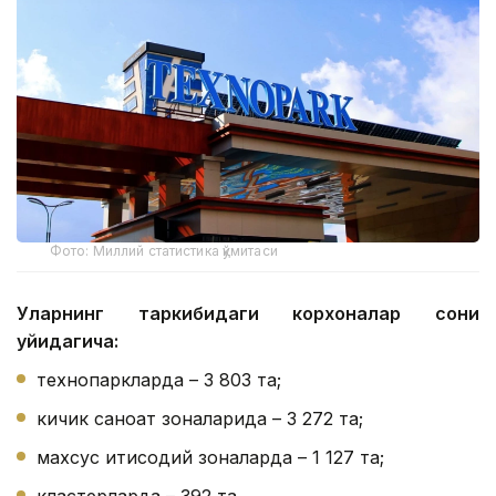
Фото: Миллий статистика қўмитаси
Уларнинг таркибидаги корхоналар сони
қуйидагича:
технопаркларда – 3 803 та;
кичик саноат зоналарида – 3 272 та;
махсус иқтисодий зоналарда – 1 127 та;