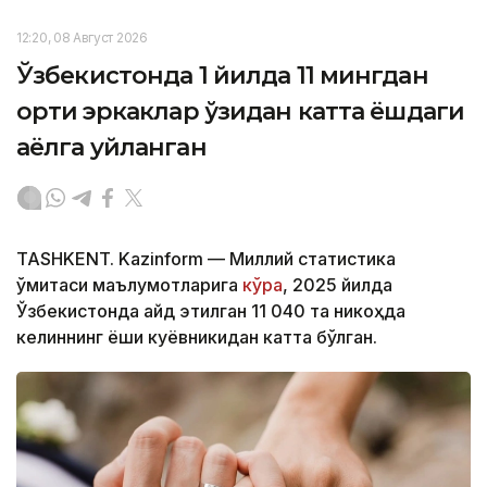
12:20, 08 Август 2026
Ўзбекистонда 1 йилда 11 мингдан
ортиқ эркаклар ўзидан катта ёшдаги
аёлга уйланган
TASHKENT. Kazinform — Миллий статистика
қўмитаси маълумотларига
кўра
, 2025 йилда
Ўзбекистонда қайд этилган 11 040 та никоҳда
келиннинг ёши куёвникидан катта бўлган.