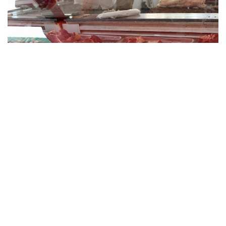
Фото: Миллий статистика қўмитаси
Импорт ҳажми ўтган йилнинг мос даврига
нисбатан 6 минг тоннага ёки 9,1 фоизга ошган.
Мазкур даврда Ўзбекистонга энг кўп мол гўшти
етказиб берган давлатлар:
Ҳиндистон – 33,9 минг тонна