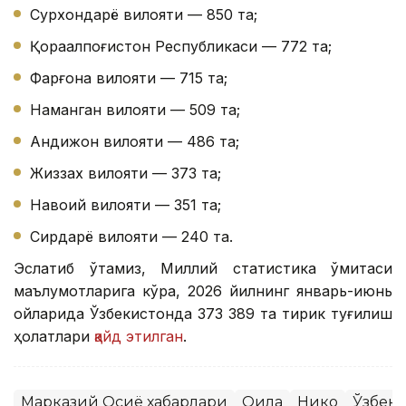
Сурхондарё вилояти — 850 та;
Қорақалпоғистон Республикаси — 772 та;
Фарғона вилояти — 715 та;
Наманган вилояти — 509 та;
Андижон вилояти — 486 та;
Жиззах вилояти — 373 та;
Навоий вилояти — 351 та;
Сирдарё вилояти — 240 та.
Эслатиб ўтамиз, Миллий статистика қўмитаси
маълумотларига кўра, 2026 йилнинг январь-июнь
ойларида Ўзбекистонда 373 389 та тирик туғилиш
ҳолатлари
қайд этилган
.
Марказий Осиё хабарлари
Оила
Никоҳ
Ўзбеки