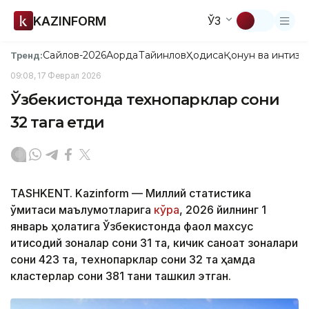
KAZINFORM
ЎЗ
Сайлов-2026
Ақорда
Тайинлов
Ҳодиса
Қонун ва интизо
Тренд:
09:08, 17 Феврал 2026
Ўзбекистонда технопарклар сони
32 тага етди
TASHKENT. Kazinform — Миллий статистика
қўмитаси маълумотларига
кўра
, 2026 йилнинг 1
январь ҳолатига Ўзбекистонда фаол махсус
иқтисодий зоналар сони 31 та, кичик саноат зоналари
сони 423 та, технопарклар сони 32 та ҳамда
кластерлар сони 381 тани ташкил этган.