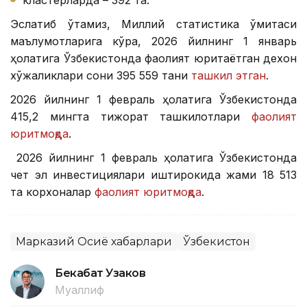
кластерларда – 392 та.
Эслатиб ўтамиз, Миллий статистика қўмитаси
маълумотларига кўра, 2026 йилнинг 1 январь
ҳолатига Ўзбекистонда фаолият юритаётган дехқон
хўжаликлари сони 395 559 тани
ташкил этган
.
2026 йилнинг 1 февраль ҳолатига Ўзбекистонда
415,2 мингта тижорат ташкилотлари
фаолият
юритмоқда
.
2026 йилнинг 1 февраль ҳолатига Ўзбекистонда
чет эл инвестициялари иштирокида жами 18 513
та корхоналар
фаолият юритмоқда
.
Марказий Осиё хабарлари
Ўзбекистон
Бекабат Узаков
Муаллиф